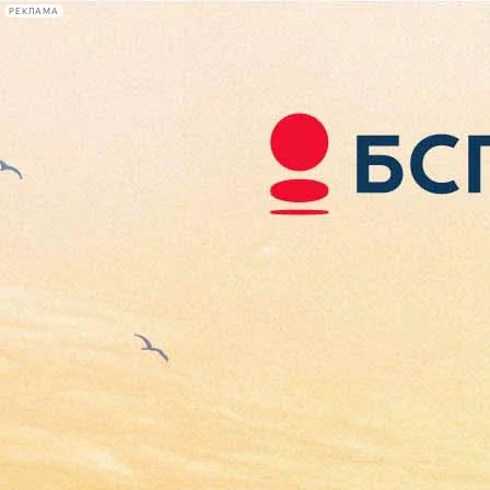
РЕКЛАМА
Афиша Plus
#телегид
Фонтанка.ру
Сегодня:
2026.08.07
19:45
Афиша Plus
кино
спектакли
выставки
концерты
лекции
книги
афиша плюс
новости
+