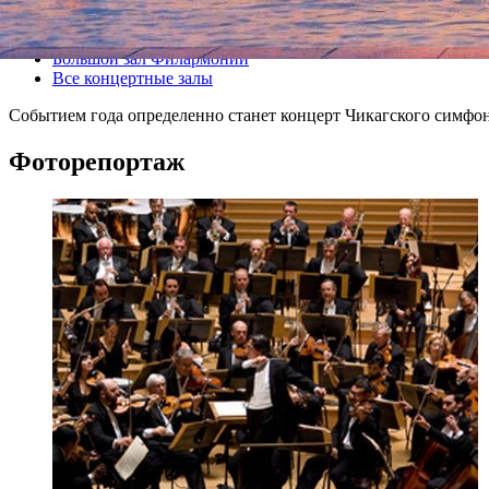
Все концерты
Большой зал Филармонии
Все концертные залы
Событием года определенно станет концерт Чикагского симфон
Фоторепортаж