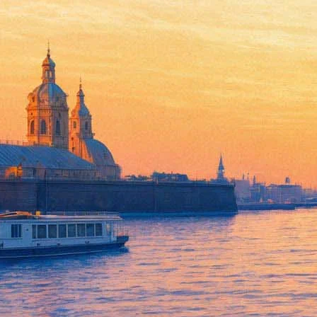
Чикагский симфонический ор
21 апреля 2012, суббота
,
19.00
Версия для печати