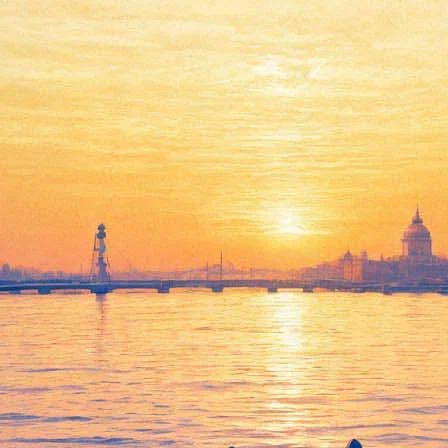
кестр