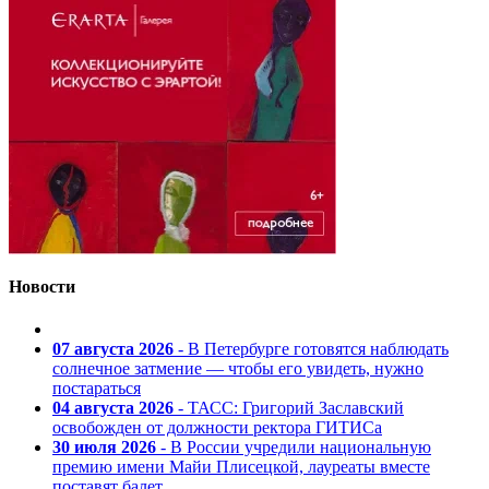
Новости
07 августа 2026
- В Петербурге готовятся наблюдать
солнечное затмение — чтобы его увидеть, нужно
постараться
04 августа 2026
- ТАСС: Григорий Заславский
освобожден от должности ректора ГИТИСа
30 июля 2026
- В России учредили национальную
премию имени Майи Плисецкой, лауреаты вместе
поставят балет