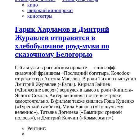
кино
широкий кинопрокат
кинотеатры
Гарик Харламов и Дмитрий
Журавлев отправятся в
хлебобулочное роуд-муви по
сказочному Белогорью
С 6 августа в российском прокате — спин-офф
сказочной франшизы «Последний богатырь. Колобок»
от режиссера Антона Маслова. В роли Тихона выступил
Дмитрий Журавлев («Батя»). Кирилл Зайцев
(«Движение вверх») вернулся в камео в роли Финиста-
Ясного Сокола. Актер выполнял почти все трюки
самостоятельно. В фильме также снялись Гоша Куценко
(«Турецкий гамбит»), Мила Ершова («По щучьему
велению»), Татьяна Догилева («Вампиры средней
полосы»), и Дмитрий Колчин («Коммерсант»).
Рейтинг: