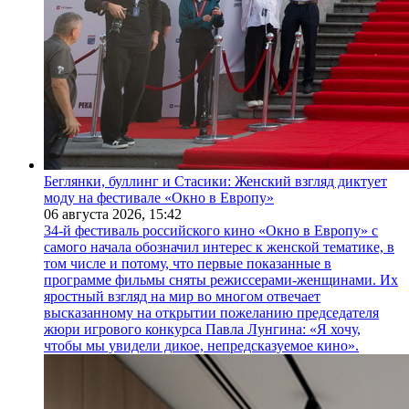
Беглянки, буллинг и Стасики: Женский взгляд диктует
моду на фестивале «Окно в Европу»
06 августа 2026,
15:42
34-й фестиваль российского кино «Окно в Европу» с
самого начала обозначил интерес к женской тематике, в
том числе и потому, что первые показанные в
программе фильмы сняты режиссерами-женщинами. Их
яростный взгляд на мир во многом отвечает
высказанному на открытии пожеланию председателя
жюри игрового конкурса Павла Лунгина: «Я хочу,
чтобы мы увидели дикое, непредсказуемое кино».