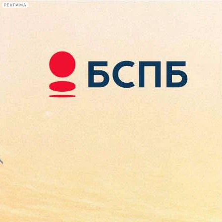
РЕКЛАМА
Афиша Plus
#телегид
Фонтанка.ру
Сегодня:
2026.08.09
16:31
Афиша Plus
кино
спектакли
выставки
концерты
лекции
книги
афиша плюс
новости
+