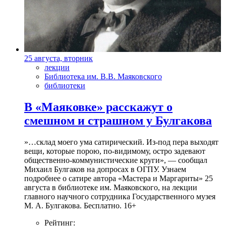
25 августа, вторник
лекции
Библиотека им. В.В. Маяковского
библиотеки
В «Маяковке» расскажут о
смешном и страшном у Булгакова
»…склад моего ума сатирический. Из-под пера выходят
вещи, которые порою, по-видимому, остро задевают
общественно-коммунистические круги», — сообщал
Михаил Булгаков на допросах в ОГПУ. Узнаем
подробнее о сатире автора «Мастера и Маргариты» 25
августа в библиотеке им. Маяковского, на лекции
главного научного сотрудника Государственного музея
М. А. Булгакова. Бесплатно. 16+
Рейтинг: