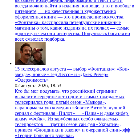
вызывает возмущения: информацию и текст почти
всегда можно найти в издания попроще, а то и вообще в
интернете, — но качественная и художественно
оформленная книга — это произведение искусства.
«Фонтанка» расспросила петербургские книжные
магазины о том, какие издания на их полках — самые
дорогие, и чем они интересны. Получилась богатая во
всех смыслах подборка.
15 телесериалов августа — выбор «Фонтанки»: «Коп-
звезда», новые «Тед Лессо» и «Джек Ричер»,
«Одержимость»
02 августа 2026,
18:53
Кто бы мог подумать, что российский стриминг
вывалит в середине лета одни из самых ожидаемых
телесериалов года: пятый сезон «Мажора»,
паранормальную комедию «Зовите Витю!», лучший
сериал с фестиваля «Пилот» — «Паша» и даже кибер-
драму «Фейк». Из зарубежных особо ожидаемых
телепроектов — третий сезон сай-фая «Укрытие»,
приквел «Блондинки в законе» и очередной спин-офф
«Теории большого взрыва».