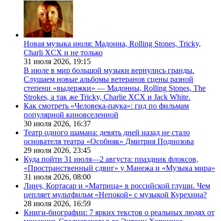
Новая музыка июля: Мадонна, Rolling Stones, Tricky,
Charli XCX и не только
31 июля 2026,
19:15
В июле в мир большой музыки вернулись гранды.
Слушаем новые альбомы ветеранов сцены разной
степени «выдержки» — Мадонны, Rolling Stones, The
Strokes, а так же Tricky, Charlie XCX и Jack White.
Как смотреть «Человека-паука»: гид по фильмам
популярной киновселенной
30 июля 2026,
16:37
Театр одного шамана: девять дней назад не стало
основателя театра «Особняк» Дмитрия Поднозова
29 июля 2026,
23:45
Куда пойти 31 июля—2 августа: праздник флоксов,
«Пространственный сдвиг» у Манежа и «Музыка мира»
31 июля 2026,
08:00
Линч, Кортасар и «Матрица» в российской глуши. Чем
цепляет мультфильм «Непокой» с музыкой Курехина?
28 июля 2026,
16:59
Книги-биографии: 7 ярких текстов о реальных людях от