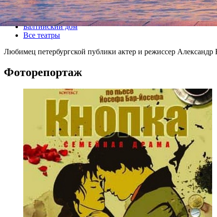
Все спектакли
Балтийский дом
Все театры
Любимец петербургской публики актер и режиссер Александр 
Фоторепортаж