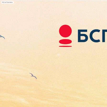
РЕКЛАМА
Афиша Plus
#телегид
Фонтанка.ру
Сегодня:
2026.08.08
06:11
Афиша Plus
кино
спектакли
выставки
концерты
лекции
книги
афиша плюс
новости
+