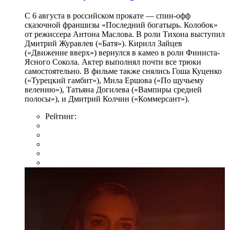
С 6 августа в российском прокате — спин-офф
сказочной франшизы «Последний богатырь. Колобок»
от режиссера Антона Маслова. В роли Тихона выступил
Дмитрий Журавлев («Батя»). Кирилл Зайцев
(«Движение вверх») вернулся в камео в роли Финиста-
Ясного Сокола. Актер выполнял почти все трюки
самостоятельно. В фильме также снялись Гоша Куценко
(«Турецкий гамбит»), Мила Ершова («По щучьему
велению»), Татьяна Догилева («Вампиры средней
полосы»), и Дмитрий Колчин («Коммерсант»).
Рейтинг: