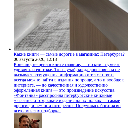
Какие книги — самые дорогие в магазинах Петербурга?
06 августа 2026,
12:13
Конечно, не цена в книге главное, — но книги умеют
удивлять и ею тоже. Тот случай, когда дороговизна не
вызывает возмущения: информацию и текст почти
всегда можно найти в издания попроще, а то и вообще в
интернете, — но качественная и художественно
оформленная книга — это произведение искусства.
«Фонтанка» расспросила петербургские книжные
магазины о том, какие издания на их полках — самые
дорогие, и чем они интересны. Получилась богатая во
всех смыслах подборка.