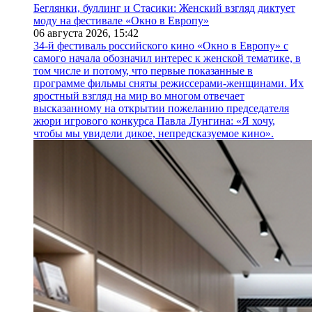
Беглянки, буллинг и Стасики: Женский взгляд диктует
моду на фестивале «Окно в Европу»
06 августа 2026,
15:42
34-й фестиваль российского кино «Окно в Европу» с
самого начала обозначил интерес к женской тематике, в
том числе и потому, что первые показанные в
программе фильмы сняты режиссерами-женщинами. Их
яростный взгляд на мир во многом отвечает
высказанному на открытии пожеланию председателя
жюри игрового конкурса Павла Лунгина: «Я хочу,
чтобы мы увидели дикое, непредсказуемое кино».