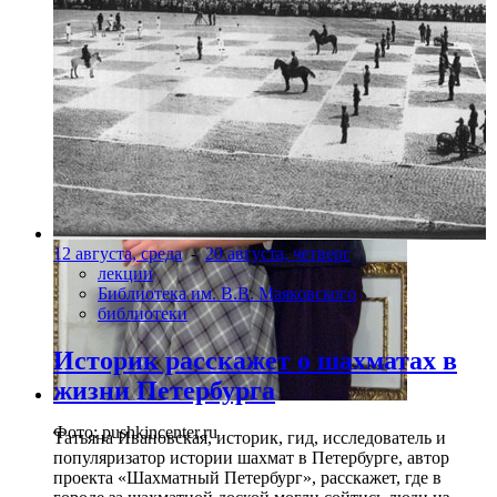
12 августа, среда
-
20 августа, четверг
лекции
Библиотека им. В.В. Маяковского
библиотеки
Историк расскажет о шахматах в
жизни Петербурга
Фото: pushkincenter.ru
Татьяна Ивановская, историк, гид, исследователь и
популяризатор истории шахмат в Петербурге, автор
проекта «Шахматный Петербург», расскажет, где в