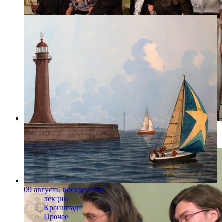
Фото: pushkincenter.ru
09 августа, воскресенье
лекции
Кронштадт
Прочее