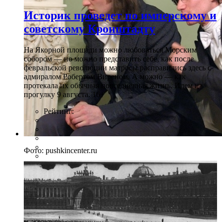
Историк проведет по имперскому и
советскому Кронштадту
На Якорной площади можно любоваться Морским
собором — но можно представить себе, как после
февральской революции матросы расправились здесь с
адмиралом Робертом Виреном. А можно — как
протекала их обычная повседневная жизнь. Идем на
прогулку 9 августа. 16+
Рейтинг:
Фото: pushkincenter.ru