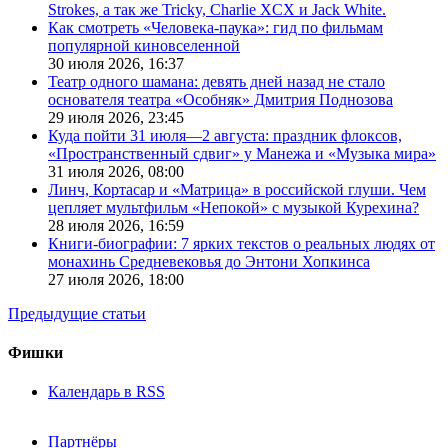
Strokes, а так же Tricky, Charlie XCX и Jack White.
Как смотреть «Человека-паука»: гид по фильмам
популярной киновселенной
30 июля 2026,
16:37
Театр одного шамана: девять дней назад не стало
основателя театра «Особняк» Дмитрия Поднозова
29 июля 2026,
23:45
Куда пойти 31 июля—2 августа: праздник флоксов,
«Пространственный сдвиг» у Манежа и «Музыка мира»
31 июля 2026,
08:00
Линч, Кортасар и «Матрица» в российской глуши. Чем
цепляет мультфильм «Непокой» с музыкой Курехина?
28 июля 2026,
16:59
Книги-биографии: 7 ярких текстов о реальных людях от
монахинь Средневековья до Энтони Хопкинса
27 июля 2026,
18:00
Предыдущие статьи
Фишки
Календарь в RSS
Партнёры