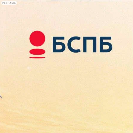
РЕКЛАМА
Афиша Plus
#телегид
Фонтанка.ру
Сегодня:
2026.08.09
10:23
Афиша Plus
кино
спектакли
выставки
концерты
лекции
книги
афиша плюс
новости
+