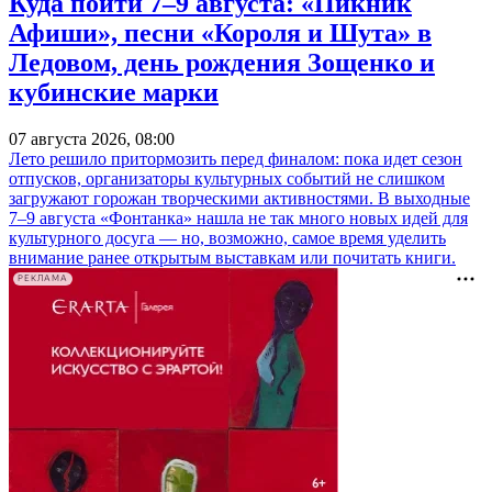
Куда пойти 7–9 августа: «Пикник
Афиши», песни «Короля и Шута» в
Ледовом, день рождения Зощенко и
кубинские марки
07 августа 2026, 08:00
Лето решило притормозить перед финалом: пока идет сезон
отпусков, организаторы культурных событий не слишком
загружают горожан творческими активностями. В выходные
7–9 августа «Фонтанка» нашла не так много новых идей для
культурного досуга — но, возможно, самое время уделить
внимание ранее открытым выставкам или почитать книги.
РЕКЛАМА