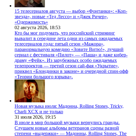
15 телесериалов августа — выбор «Фонтанки»: «Коп-
звезда», новые «Тед Лессо» и «Джек Ричер»,
«Одержимость»
02 августа 2026,
18:53
Кто бы мог подумать, что российский стриминг
вывалит в середине лета одни из самых ожидаемых
телесериалов года: пятый сезон «Мажора»,
паранормальную комедию «Зовите Витю!», лучший
сериал с фестиваля «Пилот» — «Паша» и даже кибер-
драму «Фейк». Из зарубежных особо ожидаемых
телепроектов — третий сезон сай-фая «Укрытие»,
приквел «Блондинки в законе» и очередной спин-офф
«Теории большого взрыва».
Новая музыка июля: Мадонна, Rolling Stones, Tricky,
Charli XCX и не только
31 июля 2026,
19:15
В июле в мир большой музыки вернулись гранды.
Слушаем новые альбомы ветеранов сцены разной
степени «выдержки» — Мадонны, Rolling Stones, The