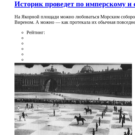
Историк проведет по имперскому и
На Якорной площади можно любоваться Морским собором 
Виреном. А можно — как протекала их обычная повседнев
Рейтинг: