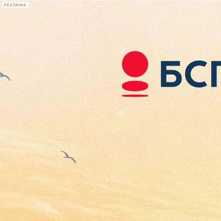
РЕКЛАМА
Афиша Plus
#телегид
Фонтанка.ру
Сегодня:
2026.08.08
08:35
Афиша Plus
кино
спектакли
выставки
концерты
лекции
книги
афиша плюс
новости
+