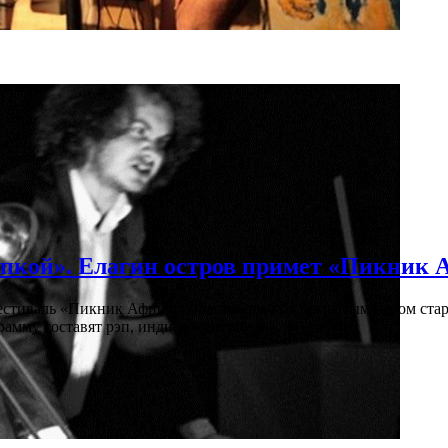
кой». Елагин остров примет «Пикник
иваль «Пикник Афиши». Фестиваль под открытым небом стартует
амму составят рэп, инди и электроника. 0+