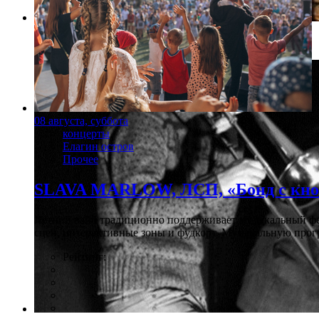
Фото: vashdosug.ru
08 августа, суббота
концерты
Елагин остров
Прочее
SLAVA MARLOW, ЛСП, «Бонд с кноп
Летний вайб традиционно поддерживает музыкальный фест
сцен, интерактивные зоны и фудкорт. Музыкальную прогр
Рейтинг: