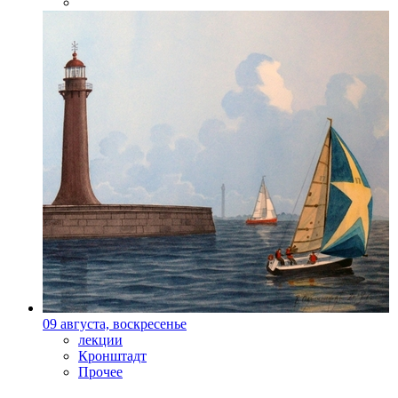
Фото: vashdosug.ru
09 августа, воскресенье
лекции
Кронштадт
Прочее