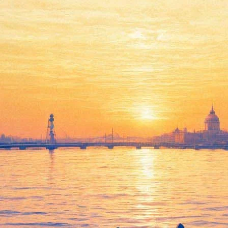
мира Беклемишева