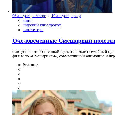
06 августа, четверг
-
19 августа, среда
кино
широкий кинопрокат
кинотеатры
Очеловеченные Смешарики полетят
6 августа в отечественный прокат выходит семейный п
фильм по «Смешарикам», совместивший анимацию и игр
Рейтинг: