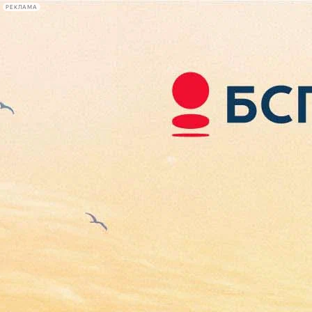
РЕКЛАМА
Афиша Plus
#телегид
Фонтанка.ру
Сегодня:
2026.08.06
05:27
Афиша Plus
кино
спектакли
выставки
концерты
лекции
книги
афиша плюс
новости
+