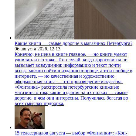
Какие книги — самые дорогие в магазинах Петербурга?
06 августа 2026,
12:13
Конечно, не цена в книге главное, — но книги умеют
удивлять и ею тоже. Тот случай, когда дороговизна не
вызывает возмущения: информацию и текст почти
всегда можно найти в издания попроще, а то и вообще в
интернете, — но качественная и художественно
оформленная книга — это произведение искусства.
«Фонтанка» расспросила петербургские книжные
магазины о том, какие издания на их полках — самые
дорогие, и чем они интересны. Получилась богатая во
всех смыслах подборка.
15 телесериалов августа — выбор «Фонтанки»: «Коп-