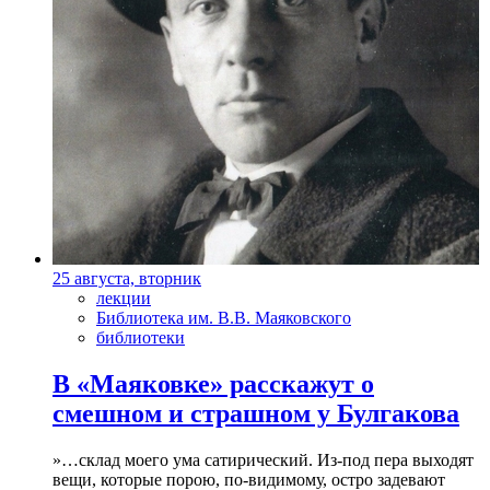
25 августа, вторник
лекции
Библиотека им. В.В. Маяковского
библиотеки
В «Маяковке» расскажут о
смешном и страшном у Булгакова
»…склад моего ума сатирический. Из-под пера выходят
вещи, которые порою, по-видимому, остро задевают