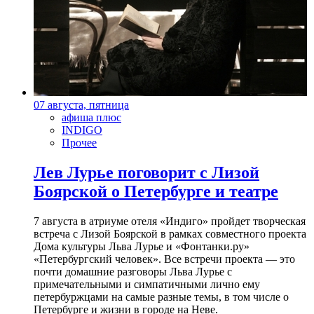
07 августа, пятница
афиша плюс
INDIGO
Прочее
Лев Лурье поговорит с Лизой
Боярской о Петербурге и театре
7 августа в атриуме отеля «Индиго» пройдет творческая
встреча с Лизой Боярской в рамках совместного проекта
Дома культуры Льва Лурье и «Фонтанки.ру»
«Петербургский человек». Все встречи проекта — это
почти домашние разговоры Льва Лурье с
примечательными и симпатичными лично ему
петербуржцами на самые разные темы, в том числе о
Петербурге и жизни в городе на Неве.