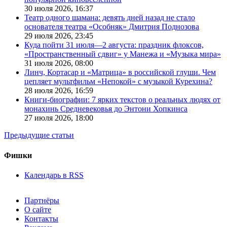
30 июля 2026,
16:37
Театр одного шамана: девять дней назад не стало
основателя театра «Особняк» Дмитрия Поднозова
29 июля 2026,
23:45
Куда пойти 31 июля—2 августа: праздник флоксов,
«Пространственный сдвиг» у Манежа и «Музыка мира»
31 июля 2026,
08:00
Линч, Кортасар и «Матрица» в российской глуши. Чем
цепляет мультфильм «Непокой» с музыкой Курехина?
28 июля 2026,
16:59
Книги-биографии: 7 ярких текстов о реальных людях от
монахинь Средневековья до Энтони Хопкинса
27 июля 2026,
18:00
Предыдущие статьи
Фишки
Календарь в RSS
Партнёры
О сайте
Контакты