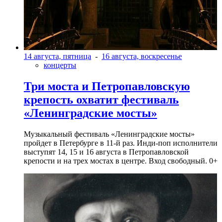
14 августа, пятница
-
16 августа, воскресенье
концерты
Три моста и Петропавловскую
крепость охватит фестиваль
«Ленинградские мосты»
Музыкальный фестиваль «Ленинградские мосты»
пройдет в Петербурге в 11-й раз. Инди-поп исполнители
выступят 14, 15 и 16 августа в Петропавловской
крепости и на трех мостах в центре. Вход свободный. 0+