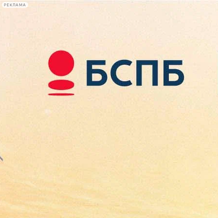
РЕКЛАМА
Афиша Plus
#телегид
Фонтанка.ру
Сегодня:
2026.08.07
22:27
Афиша Plus
кино
спектакли
выставки
концерты
лекции
книги
афиша плюс
новости
+