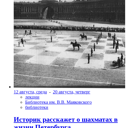
12 августа, среда
-
20 августа, четверг
лекции
Библиотека им. В.В. Маяковского
библиотеки
Историк расскажет о шахматах в
жизни Петербурга