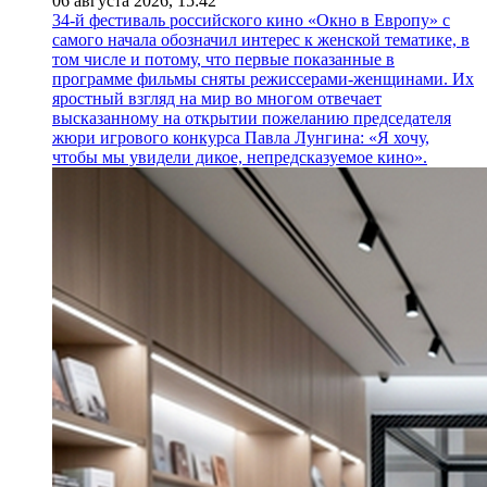
06 августа 2026,
15:42
34-й фестиваль российского кино «Окно в Европу» с
самого начала обозначил интерес к женской тематике, в
том числе и потому, что первые показанные в
программе фильмы сняты режиссерами-женщинами. Их
яростный взгляд на мир во многом отвечает
высказанному на открытии пожеланию председателя
жюри игрового конкурса Павла Лунгина: «Я хочу,
чтобы мы увидели дикое, непредсказуемое кино».