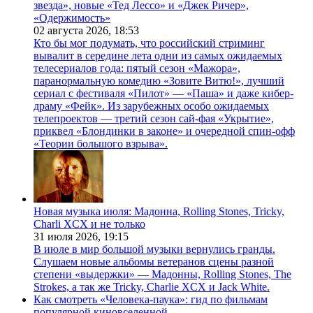
звезда», новые «Тед Лессо» и «Джек Ричер»,
«Одержимость»
02 августа 2026,
18:53
Кто бы мог подумать, что российский стриминг
вывалит в середине лета одни из самых ожидаемых
телесериалов года: пятый сезон «Мажора»,
паранормальную комедию «Зовите Витю!», лучший
сериал с фестиваля «Пилот» — «Паша» и даже кибер-
драму «Фейк». Из зарубежных особо ожидаемых
телепроектов — третий сезон сай-фая «Укрытие»,
приквел «Блондинки в законе» и очередной спин-офф
«Теории большого взрыва».
Новая музыка июля: Мадонна, Rolling Stones, Tricky,
Charli XCX и не только
31 июля 2026,
19:15
В июле в мир большой музыки вернулись гранды.
Слушаем новые альбомы ветеранов сцены разной
степени «выдержки» — Мадонны, Rolling Stones, The
Strokes, а так же Tricky, Charlie XCX и Jack White.
Как смотреть «Человека-паука»: гид по фильмам
популярной киновселенной