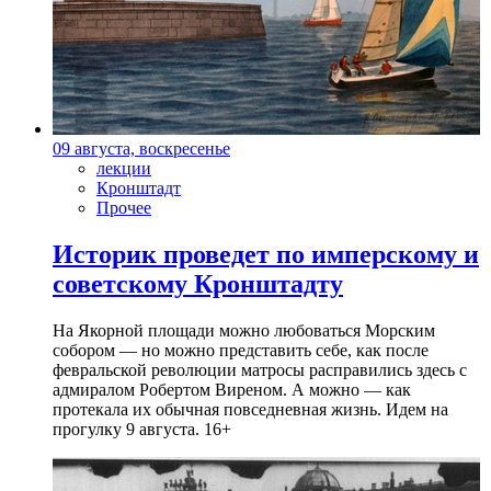
09 августа, воскресенье
лекции
Кронштадт
Прочее
Историк проведет по имперскому и
советскому Кронштадту
На Якорной площади можно любоваться Морским
собором — но можно представить себе, как после
февральской революции матросы расправились здесь с
адмиралом Робертом Виреном. А можно — как
протекала их обычная повседневная жизнь. Идем на
прогулку 9 августа. 16+