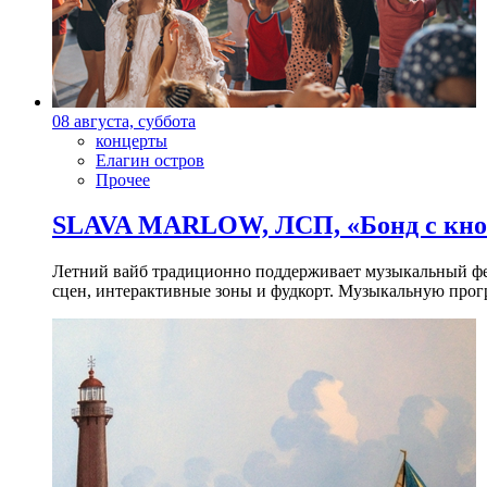
08 августа, суббота
концерты
Елагин остров
Прочее
SLAVA MARLOW, ЛСП, «Бонд с кноп
Летний вайб традиционно поддерживает музыкальный фест
сцен, интерактивные зоны и фудкорт. Музыкальную прогр