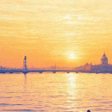
 «Фауста» Шарля Гуно