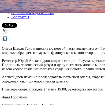
Все спектакли
Санктъ-Петербургъ Опера
Все театры
Опера Шарля Гуно написана по первой части знаменитого «Фауст
впервые обращается к музыке французского композитора и пре
Режиссер Юрий Александров видит в истории Фауста перекличк
Подчинить человеческий разум и душу пытались многие миров
человеческое сознание, попытка создания нового Франкенштейн
Александров изменил последовательность сцен оперы, стараяс
определен как «психологическая драма».
Премьера оперы пройдет 27 мая в 19.00, руководить оркестром
Анна Горбунова