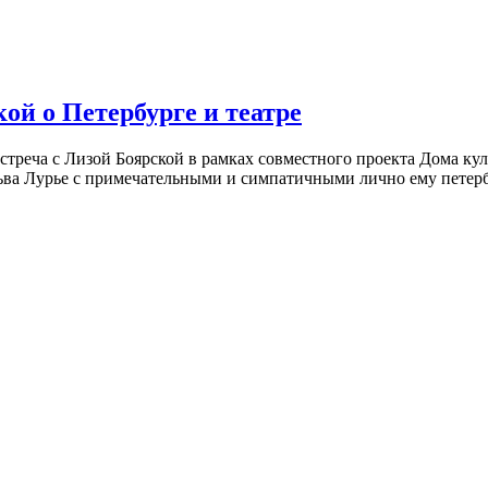
ой о Петербурге и театре
встреча с Лизой Боярской в рамках совместного проекта Дома к
ьва Лурье с примечательными и симпатичными лично ему петербу