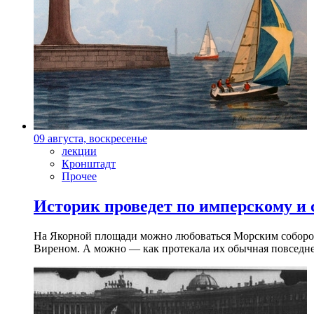
09 августа, воскресенье
лекции
Кронштадт
Прочее
Историк проведет по имперскому и
На Якорной площади можно любоваться Морским собором 
Виреном. А можно — как протекала их обычная повседнев