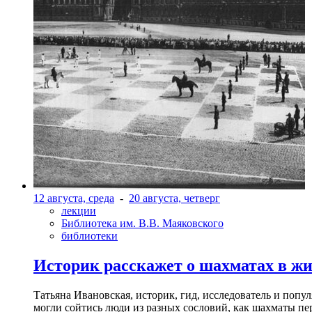
12 августа, среда
-
20 августа, четверг
лекции
Библиотека им. В.В. Маяковского
библиотеки
Историк расскажет о шахматах в ж
Татьяна Ивановская, историк, гид, исследователь и попу
могли сойтись люди из разных сословий, как шахматы пер