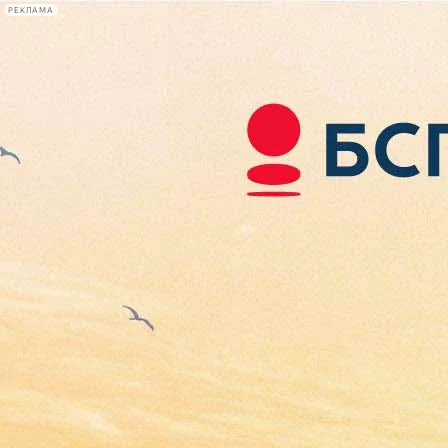
РЕКЛАМА
Афиша Plus
#телегид
Фонтанка.ру
Сегодня:
2026.08.07
09:08
Афиша Plus
кино
спектакли
выставки
концерты
лекции
книги
афиша плюс
новости
+