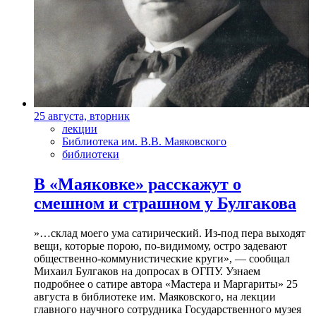
25 августа, вторник
лекции
Библиотека им. В.В. Маяковского
библиотеки
В «Маяковке» расскажут о
смешном и страшном у Булгакова
»…склад моего ума сатирический. Из-под пера выходят
вещи, которые порою, по-видимому, остро задевают
общественно-коммунистические круги», — сообщал
Михаил Булгаков на допросах в ОГПУ. Узнаем
подробнее о сатире автора «Мастера и Маргариты» 25
августа в библиотеке им. Маяковского, на лекции
главного научного сотрудника Государственного музея