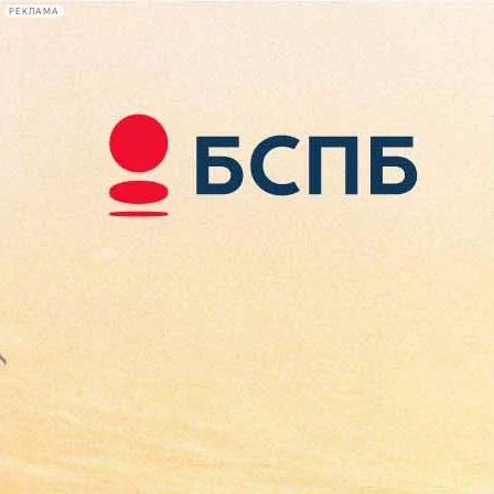
РЕКЛАМА
Афиша Plus
#телегид
Фонтанка.ру
Сегодня:
2026.08.07
10:01
Афиша Plus
кино
спектакли
выставки
концерты
лекции
книги
афиша плюс
новости
+