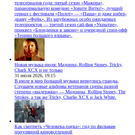
телесериалов года: пятый сезон «Мажора»,
паранормальную комедию «Зовите Витю!», лучший
сериал с фестиваля «Пилот» — «Паша» и даже кибер-
драму «Фейк». Из зарубежных особо ожидаемых
телепроектов — третий сезон сай-фая «Укрытие»,
приквел «Блондинки в законе» и очередной спин-офф
«Теории большого взрыва».
Новая музыка июля: Мадонна, Rolling Stones, Tricky,
Charli XCX и не только
31 июля 2026,
19:15
В июле в мир большой музыки вернулись гранды.
Слушаем новые альбомы ветеранов сцены разной
степени «выдержки» — Мадонны, Rolling Stones, The
Strokes, а так же Tricky, Charlie XCX и Jack White.
Как смотреть «Человека-паука»: гид по фильмам
популярной киновселенной