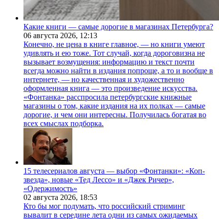
Какие книги — самые дорогие в магазинах Петербурга?
06 августа 2026,
12:13
Конечно, не цена в книге главное, — но книги умеют
удивлять и ею тоже. Тот случай, когда дороговизна не
вызывает возмущения: информацию и текст почти
всегда можно найти в издания попроще, а то и вообще в
интернете, — но качественная и художественно
оформленная книга — это произведение искусства.
«Фонтанка» расспросила петербургские книжные
магазины о том, какие издания на их полках — самые
дорогие, и чем они интересны. Получилась богатая во
всех смыслах подборка.
15 телесериалов августа — выбор «Фонтанки»: «Коп-
звезда», новые «Тед Лессо» и «Джек Ричер»,
«Одержимость»
02 августа 2026,
18:53
Кто бы мог подумать, что российский стриминг
вывалит в середине лета одни из самых ожидаемых