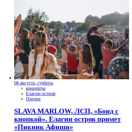
08 августа, суббота
концерты
Елагин остров
Прочее
SLAVA MARLOW, ЛСП, «Бонд с
кнопкой». Елагин остров примет
«Пикник Афиши»