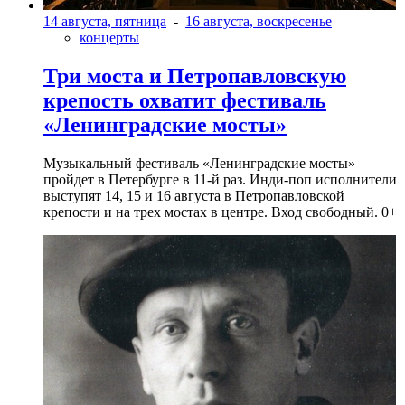
14 августа, пятница
-
16 августа, воскресенье
концерты
Три моста и Петропавловскую
крепость охватит фестиваль
«Ленинградские мосты»
Музыкальный фестиваль «Ленинградские мосты»
пройдет в Петербурге в 11-й раз. Инди-поп исполнители
выступят 14, 15 и 16 августа в Петропавловской
крепости и на трех мостах в центре. Вход свободный. 0+