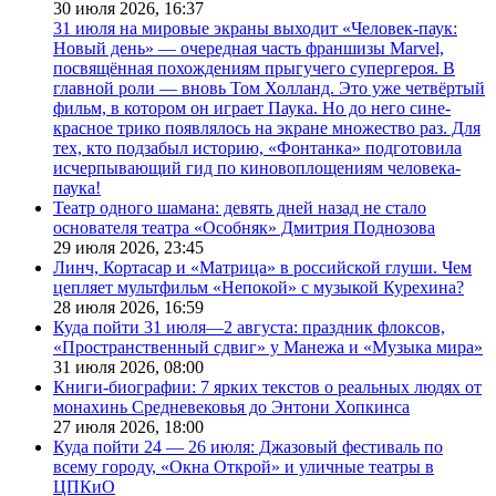
30 июля 2026,
16:37
31 июля на мировые экраны выходит «Человек-паук:
Новый день» — очередная часть франшизы Marvel,
посвящённая похождениям прыгучего супергероя. В
главной роли — вновь Том Холланд. Это уже четвёртый
фильм, в котором он играет Паука. Но до него сине-
красное трико появлялось на экране множество раз. Для
тех, кто подзабыл историю, «Фонтанка» подготовила
исчерпывающий гид по киновоплощениям человека-
паука!
Театр одного шамана: девять дней назад не стало
основателя театра «Особняк» Дмитрия Поднозова
29 июля 2026,
23:45
Линч, Кортасар и «Матрица» в российской глуши. Чем
цепляет мультфильм «Непокой» с музыкой Курехина?
28 июля 2026,
16:59
Куда пойти 31 июля—2 августа: праздник флоксов,
«Пространственный сдвиг» у Манежа и «Музыка мира»
31 июля 2026,
08:00
Книги-биографии: 7 ярких текстов о реальных людях от
монахинь Средневековья до Энтони Хопкинса
27 июля 2026,
18:00
Куда пойти 24 — 26 июля: Джазовый фестиваль по
всему городу, «Окна Открой» и уличные театры в
ЦПКиО