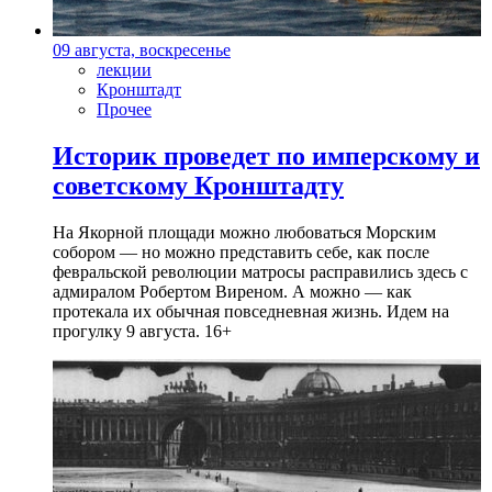
09 августа, воскресенье
лекции
Кронштадт
Прочее
Историк проведет по имперскому и
советскому Кронштадту
На Якорной площади можно любоваться Морским
собором — но можно представить себе, как после
февральской революции матросы расправились здесь с
адмиралом Робертом Виреном. А можно — как
протекала их обычная повседневная жизнь. Идем на
прогулку 9 августа. 16+