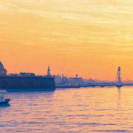
Константин Кинчев
отпразднует двадцатилетие
«Дурня»