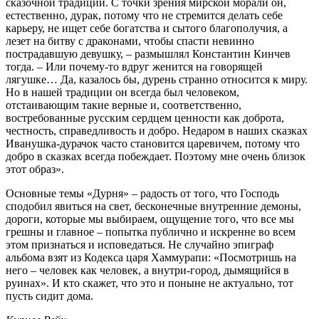
сказочной традиции. С точки зрения мирской морали он,
естественно, дурак, потому что не стремится делать себе
карьеру, не ищет себе богатства и сытого благополучия, а
лезет на битву с драконами, чтобы спасти невинно
пострадавшую девушку, – размышлял Константин Кинчев
тогда. – Или почему-то вдруг женится на говорящей
лягушке… Да, казалось бы, дурень странно относится к миру.
Но в нашей традиции он всегда был человеком,
отстаивающим такие верные и, соответственно,
востребованные русским сердцем ценности как доброта,
честность, справедливость и добро. Недаром в наших сказках
Иванушка-дурачок часто становится царевичем, потому что
добро в сказках всегда побеждает. Поэтому мне очень близок
этот образ».
Основные темы «Дурня» – радость от того, что Господь
сподобил явиться на свет, бесконечные внутренние демоны,
дороги, которые мы выбираем, ощущение того, что все мы
грешны и главное – попытка публично и искренне во всем
этом признаться и исповедаться. Не случайно эпиграф
альбома взят из Кодекса царя Хаммурапи: «Посмотришь на
него – человек как человек, а внутри-город, дымящийся в
руинах». И кто скажет, что это и поныне не актуально, тот
пусть сидит дома.