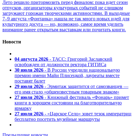
Лето решило притормозить перед финалом: пока идет сезон
отпусков, организаторы культурных событий не слишком
загружают горожан творческими активностями. В выходные
7–9 августа «Фонтанка» нашла не так много новых идей для
культурного досуга — но, возможно, самое время уделить
внимание ранее открытым выставкам или почитать книги.
Новости
04 августа 2026
- ТАСС: Григорий Заславский
освобожден от должности ректора ГИТИСа
30 июля 2026
- В России учредили национальную
премию имени Майи Плисецкой, лауреаты вместе
поставят балет
29 июля 2026
- Эрмитаж защитится от самозванцев —
его имя стало «общеизвестным товарным знаком»
27 июля 2026
- Книжный фестиваль «Фонарь» примет
книги в хорошем состоянии на благотворительную
ярмарку
27 июля 2026
- «Царское Село» зовет тезок императриц
бесплатно посетить музейные маршруты
Предыдущие новости