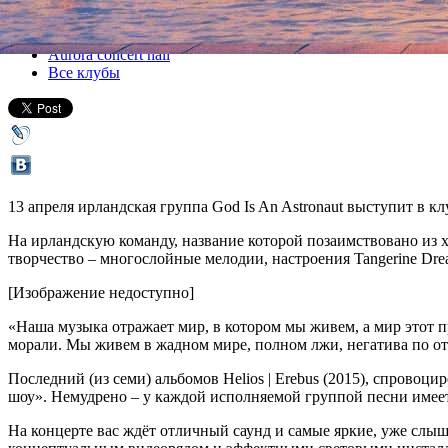
Все концерты
Aurora concert hall
Все клубы
13 апреля ирландская группа God Is An Astronaut выступит в 
На ирландскую команду, название которой позаимствовано из х
творчество – многослойные мелодии, настроения Tangerine Dre
[Изображение недоступно]
«Наша музыка отражает мир, в котором мы живем, а мир этот п
морали. Мы живем в жадном мире, полном лжи, негатива по от
Последний (из семи) альбомов Helios | Erebus (2015), спров
шоу». Немудрено – у каждой исполняемой группой песни имее
На концерте вас ждёт отличный саунд и самые яркие, уже слы