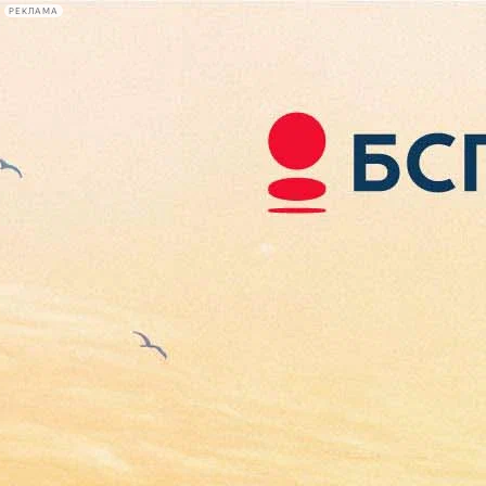
РЕКЛАМА
Афиша Plus
#телегид
Фонтанка.ру
Сегодня:
2026.08.07
08:33
Афиша Plus
кино
спектакли
выставки
концерты
лекции
книги
афиша плюс
новости
+