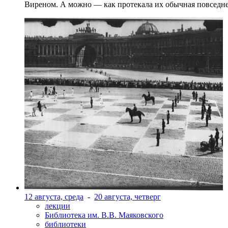
Виреном. А можно — как протекала их обычная повседнев
12 августа, среда
-
20 августа, четверг
лекции
Библиотека им. В.В. Маяковского
библиотеки