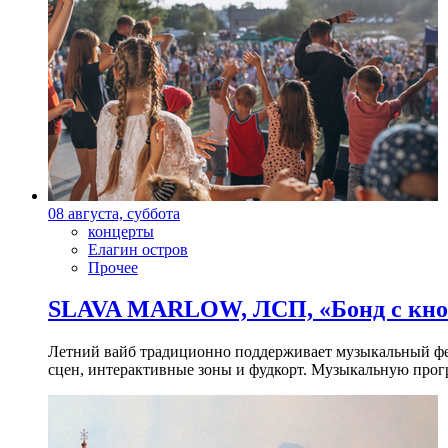
08 августа, суббота
концерты
Елагин остров
Прочее
SLAVA MARLOW, ЛСП, «Бонд с кноп
Летний вайб традиционно поддерживает музыкальный фест
сцен, интерактивные зоны и фудкорт. Музыкальную прогр