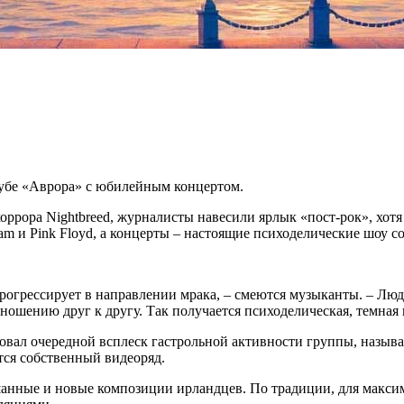
клубе «Аврора» с юбилейным концертом.
оррора Nightbreed, журналисты навесили ярлык «пост-рок», хот
am и Pink Floyd, а концерты – настоящие психоделические шоу 
рогрессирует в направлении мрака, – смеются музыканты. – Люд
ношению друг к другу. Так получается психоделическая, темная
оцировал очередной всплеск гастрольной активности группы, на
тся собственный видеоряд.
шанные и новые композиции ирландцев. По традиции, для макси