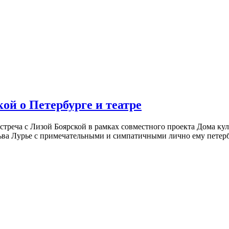
ой о Петербурге и театре
встреча с Лизой Боярской в рамках совместного проекта Дома к
ьва Лурье с примечательными и симпатичными лично ему петербу