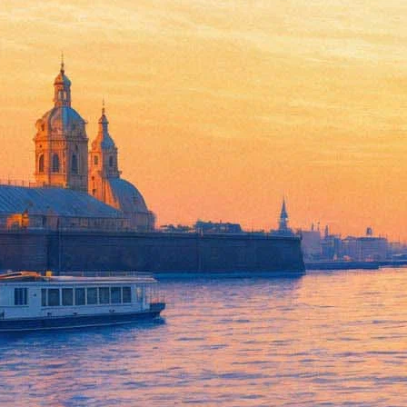
Ирландцы God Is An Astronaut
13 апреля 2017, четверг
,
20.00
Версия для печати