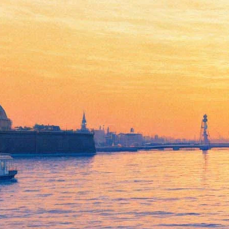
На “Лендоке” покажут новый
фильм Лозницы