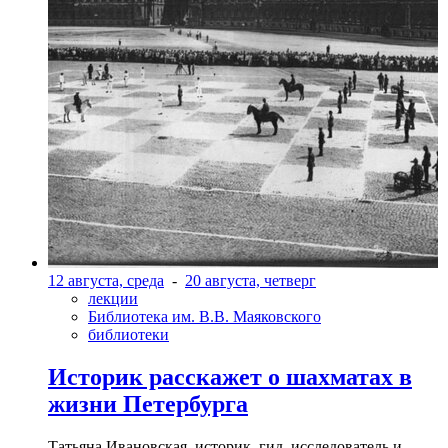
12 августа, среда
-
20 августа, четверг
лекции
Библиотека им. В.В. Маяковского
библиотеки
Историк расскажет о шахматах в
жизни Петербурга
Татьяна Ивановская, историк, гид, исследователь и