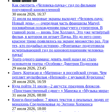
Как смотреть «Человека-паука»: гид по фильмам
популярной киновселенной
30 июля 2026,
16:37
31 июля на мировые экраны выходит «Человек-паук:
Новый день» — очередная часть франшизы Marvel,
посвящённая похождениям прыгучего супергероя. В
главной роли — вновь Том Холланд. Это уже четвёртый
фильм, в котором он играет Паука. Но до него сине-
красное трико появлялось на экране множество раз. Для
тех, кто подзабыл историю, «Фонтанка» подготовила
исчерпывающий гид по киновоплощениям человека-
паука!
Театр одного шамана: девять дней назад не стало
основателя театра «Особняк» Дмитрия Поднозова
29 июля 2026,
23:45
Линч, Кортасар и «Матрица» в российской глуши. Чем
цепляет мультфильм «Непокой» с музыкой Курехина?
28 июля 2026,
16:59
Куда пойти 31 июля—2 августа: праздник флоксов,
«Пространственный сдвиг» у Манежа и «Музыка мира»
31 июля 2026,
08:00
Книги-биографии: 7 ярких текстов о реальных людях от
монахинь Средневековья до Энтони Хопкинса
27 июля 2026,
18:00