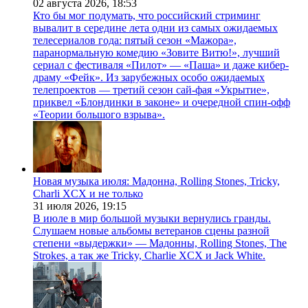
02 августа 2026,
18:53
Кто бы мог подумать, что российский стриминг
вывалит в середине лета одни из самых ожидаемых
телесериалов года: пятый сезон «Мажора»,
паранормальную комедию «Зовите Витю!», лучший
сериал с фестиваля «Пилот» — «Паша» и даже кибер-
драму «Фейк». Из зарубежных особо ожидаемых
телепроектов — третий сезон сай-фая «Укрытие»,
приквел «Блондинки в законе» и очередной спин-офф
«Теории большого взрыва».
Новая музыка июля: Мадонна, Rolling Stones, Tricky,
Charli XCX и не только
31 июля 2026,
19:15
В июле в мир большой музыки вернулись гранды.
Слушаем новые альбомы ветеранов сцены разной
степени «выдержки» — Мадонны, Rolling Stones, The
Strokes, а так же Tricky, Charlie XCX и Jack White.