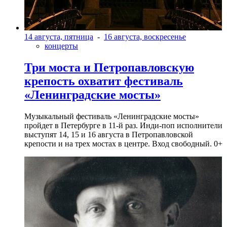
14 августа, пятница
-
16 августа, воскресенье
концерты
Три моста и Петропавловскую
крепость охватит фестиваль
«Ленинградские мосты»
Музыкальный фестиваль «Ленинградские мосты»
пройдет в Петербурге в 11-й раз. Инди-поп исполнители
выступят 14, 15 и 16 августа в Петропавловской
крепости и на трех мостах в центре. Вход свободный. 0+