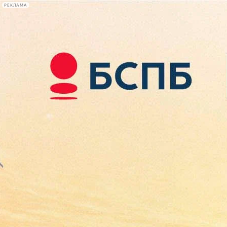
РЕКЛАМА
Афиша Plus
#телегид
Фонтанка.ру
Сегодня:
2026.08.07
14:17
Афиша Plus
кино
спектакли
выставки
концерты
лекции
книги
афиша плюс
новости
+