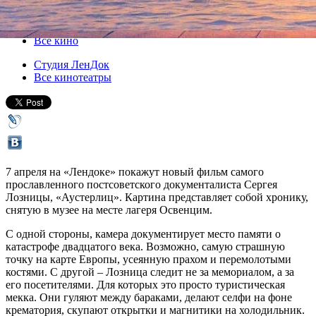
07 апреля 2017, пятница
,
20.00
Версия для печати
Все кино
Студия ЛенДок
Все кинотеатры
7 апреля на «Лендоке» покажут новый фильм самого
прославленного постсоветского документалиста Сергея
Лозницы, «Аустерлиц». Картина представляет собой хронику,
снятую в музее на месте лагеря Освенцим.
С одной стороны, камера документирует место памяти о
катастрофе двадцатого века. Возможно, самую страшную
точку на карте Европы, усеянную прахом и перемолотыми
костями. С другой – Лозница следит не за мемориалом, а за
его посетителями. Для которых это просто туристическая
мекка. Они гуляют между бараками, делают селфи на фоне
крематория, скупают открытки и магнитики на холодильник.