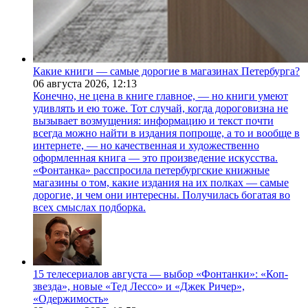
Какие книги — самые дорогие в магазинах Петербурга?
06 августа 2026,
12:13
Конечно, не цена в книге главное, — но книги умеют
удивлять и ею тоже. Тот случай, когда дороговизна не
вызывает возмущения: информацию и текст почти
всегда можно найти в издания попроще, а то и вообще в
интернете, — но качественная и художественно
оформленная книга — это произведение искусства.
«Фонтанка» расспросила петербургские книжные
магазины о том, какие издания на их полках — самые
дорогие, и чем они интересны. Получилась богатая во
всех смыслах подборка.
15 телесериалов августа — выбор «Фонтанки»: «Коп-
звезда», новые «Тед Лессо» и «Джек Ричер»,
«Одержимость»