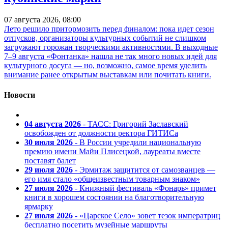
07 августа 2026, 08:00
Лето решило притормозить перед финалом: пока идет сезон
отпусков, организаторы культурных событий не слишком
загружают горожан творческими активностями. В выходные
7–9 августа «Фонтанка» нашла не так много новых идей для
культурного досуга — но, возможно, самое время уделить
внимание ранее открытым выставкам или почитать книги.
Новости
04 августа 2026
- ТАСС: Григорий Заславский
освобожден от должности ректора ГИТИСа
30 июля 2026
- В России учредили национальную
премию имени Майи Плисецкой, лауреаты вместе
поставят балет
29 июля 2026
- Эрмитаж защитится от самозванцев —
его имя стало «общеизвестным товарным знаком»
27 июля 2026
- Книжный фестиваль «Фонарь» примет
книги в хорошем состоянии на благотворительную
ярмарку
27 июля 2026
- «Царское Село» зовет тезок императриц
бесплатно посетить музейные маршруты