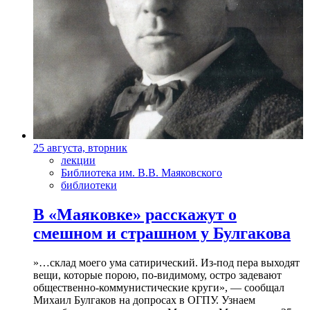
25 августа, вторник
лекции
Библиотека им. В.В. Маяковского
библиотеки
В «Маяковке» расскажут о
смешном и страшном у Булгакова
»…склад моего ума сатирический. Из-под пера выходят
вещи, которые порою, по-видимому, остро задевают
общественно-коммунистические круги», — сообщал
Михаил Булгаков на допросах в ОГПУ. Узнаем