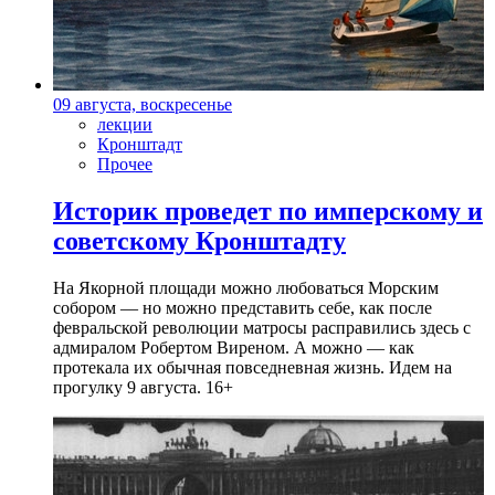
09 августа, воскресенье
лекции
Кронштадт
Прочее
Историк проведет по имперскому и
советскому Кронштадту
На Якорной площади можно любоваться Морским
собором — но можно представить себе, как после
февральской революции матросы расправились здесь с
адмиралом Робертом Виреном. А можно — как
протекала их обычная повседневная жизнь. Идем на
прогулку 9 августа. 16+