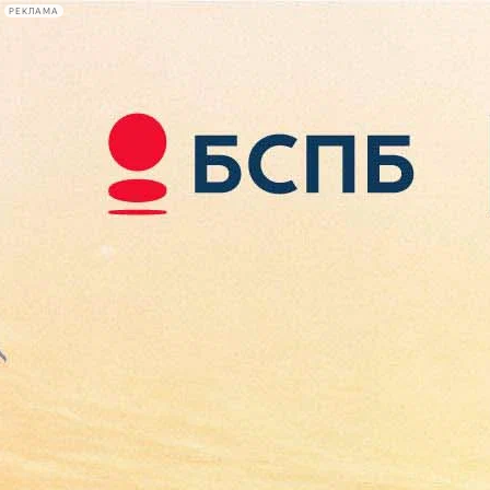
РЕКЛАМА
Афиша Plus
#телегид
Фонтанка.ру
Сегодня:
2026.08.08
16:20
Афиша Plus
кино
спектакли
выставки
концерты
лекции
книги
афиша плюс
новости
+