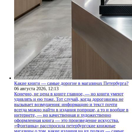
Какие книги — самые дорогие в магазинах Петербурга?
06 августа 2026,
12:13
Конечно, не цена в книге главное, — но книги умеют
удивлять и ею тоже. Тот случай, когда дороговизна не
вызывает возмущения: информацию и текст почти
всегда можно найти в издания попроще, а то и вообще в
интернете, — но качественная и художественно
оформленная книга — это произведение искусства.
«Фонтанка» расспросила петербургские книжные
магазины о том, какие издания на их полках — самые