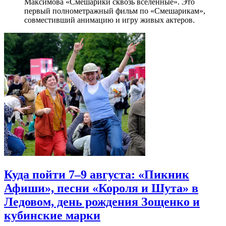
Максимова «Смешарики сквозь вселенные». Это
первый полнометражный фильм по «Смешарикам»,
совместивший анимацию и игру живых актеров.
Куда пойти 7–9 августа: «Пикник
Афиши», песни «Короля и Шута» в
Ледовом, день рождения Зощенко и
кубинские марки