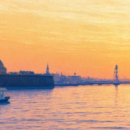
Александр Воцмуш
распахнет окна в Таиланд