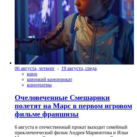
06 августа, четверг
-
19 августа, среда
кино
широкий кинопрокат
кинотеатры
Очеловеченные Смешарики
полетят на Марс в первом игровом
фильме франшизы
6 августа в отечественный прокат выходит семейный
приключенческий фильм Андрея Мармонтова и Ильи