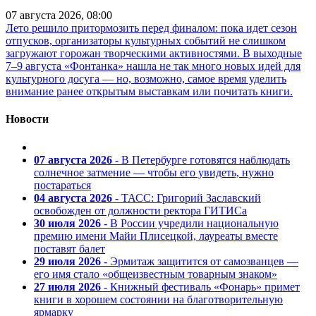
07 августа 2026, 08:00
Лето решило притормозить перед финалом: пока идет сезон
отпусков, организаторы культурных событий не слишком
загружают горожан творческими активностями. В выходные
7–9 августа «Фонтанка» нашла не так много новых идей для
культурного досуга — но, возможно, самое время уделить
внимание ранее открытым выставкам или почитать книги.
Новости
07 августа 2026
- В Петербурге готовятся наблюдать
солнечное затмение — чтобы его увидеть, нужно
постараться
04 августа 2026
- ТАСС: Григорий Заславский
освобожден от должности ректора ГИТИСа
30 июля 2026
- В России учредили национальную
премию имени Майи Плисецкой, лауреаты вместе
поставят балет
29 июля 2026
- Эрмитаж защитится от самозванцев —
его имя стало «общеизвестным товарным знаком»
27 июля 2026
- Книжный фестиваль «Фонарь» примет
книги в хорошем состоянии на благотворительную
ярмарку