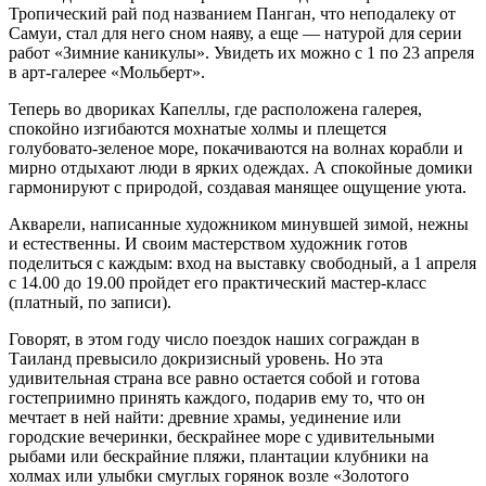
Тропический рай под названием Панган, что неподалеку от
Самуи, стал для него сном наяву, а еще — натурой для серии
работ «Зимние каникулы». Увидеть их можно с 1 по 23 апреля
в арт-галерее «Мольберт».
Теперь во двориках Капеллы, где расположена галерея,
спокойно изгибаются мохнатые холмы и плещется
голубовато-зеленое море, покачиваются на волнах корабли и
мирно отдыхают люди в ярких одеждах. А спокойные домики
гармонируют с природой, создавая манящее ощущение уюта.
Акварели, написанные художником минувшей зимой, нежны
и естественны. И своим мастерством художник готов
поделиться с каждым: вход на выставку свободный, а 1 апреля
с 14.00 до 19.00 пройдет его практический мастер-класс
(платный, по записи).
Говорят, в этом году число поездок наших сограждан в
Таиланд превысило докризисный уровень. Но эта
удивительная страна все равно остается собой и готова
гостеприимно принять каждого, подарив ему то, что он
мечтает в ней найти: древние храмы, уединение или
городские вечеринки, бескрайнее море с удивительными
рыбами или бескрайние пляжи, плантации клубники на
холмах или улыбки смуглых горянок возле «Золотого