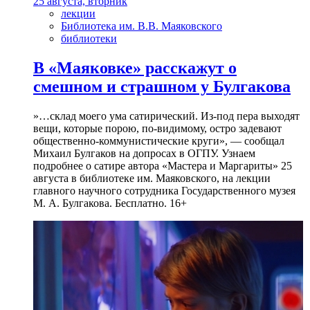
25 августа, вторник
лекции
Библиотека им. В.В. Маяковского
библиотеки
В «Маяковке» расскажут о
смешном и страшном у Булгакова
»…склад моего ума сатирический. Из-под пера выходят
вещи, которые порою, по-видимому, остро задевают
общественно-коммунистические круги», — сообщал
Михаил Булгаков на допросах в ОГПУ. Узнаем
подробнее о сатире автора «Мастера и Маргариты» 25
августа в библиотеке им. Маяковского, на лекции
главного научного сотрудника Государственного музея
М. А. Булгакова. Бесплатно. 16+