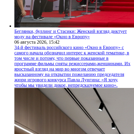
Беглянки, буллинг и Стасики: Женский взгляд диктует
моду на фестивале «Окно в Европу»
06 августа 2026,
15:42
34-й фестиваль российского кино «Окно в Европу» с
самого начала обозначил интерес к женской тематике, в
том числе и потому, что первые показанные в
программе фильмы сняты режиссерами-женщинами. Их
яростный взгляд на мир во многом отвечает
высказанному на открытии пожеланию председателя
жюри игрового конкурса Павла Лунгина: «Я хочу,
чтобы мы увидели дикое, непредсказуемое кино».