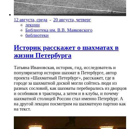
12 августа, среда
-
20 августа, четверг
лекции
Библиотека им. В.В. Маяковского
библиотеки
Историк расскажет о шахматах в
жизни Петербурга
Татьяна Ивановская, историк, гид, исследователь и
популяризатор истории шахмат в Петербурге, автор
проекта «Шахматный Петербург», расскажет, где в
городе за шахматной доской могли сойтись люди из
разных сословий, как шахматы перебирались из дворцов
и особняков в трактиры, а затем и в клубы, и почему
шахматной столицей России стал именно Петербург. А
на другой лекции посмотрим на шахматную партию как
на текст.