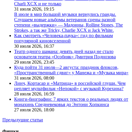
Charli XCX и не только
31 июля 2026,
19:15
В июле в мир большой музыки вернулись гранды.
Слушаем новые альбомы ветеранов сцены разной
степени «выдержки» — Мадонны, Rolling Stones, The
Strokes, а так же Tricky, Charlie XCX и Jack White.
Как смотреть «Человека-паука»: гид по фильмам
популярной киновселенной
30 июля 2026,
16:37
Театр одного шамана: девять дней назад не стало
основателя театра «Особняк» Дмитрия Поднозова
29 июля 2026,
23:45
Куда пойти 31 июля—2 августа: праздник флоксов,
«Пространственный сдвиг» у Манежа и «Музыка мира»
31 июля 2026,
08:00
Линч, Кортасар и «Матрица» в российской глуши. Чем
цепляет мультфильм «Непокой» с музыкой Курехина?
28 июля 2026,
16:59
Книги-биографии: 7 ярких текстов о реальных людях от
монахинь Средневековья до Энтони Хопкинса
27 июля 2026,
18:00
Предыдущие статьи
Фишки