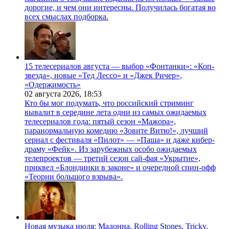
дорогие, и чем они интересны. Получилась богатая во
всех смыслах подборка.
15 телесериалов августа — выбор «Фонтанки»: «Коп-
звезда», новые «Тед Лессо» и «Джек Ричер»,
«Одержимость»
02 августа 2026,
18:53
Кто бы мог подумать, что российский стриминг
вывалит в середине лета одни из самых ожидаемых
телесериалов года: пятый сезон «Мажора»,
паранормальную комедию «Зовите Витю!», лучший
сериал с фестиваля «Пилот» — «Паша» и даже кибер-
драму «Фейк». Из зарубежных особо ожидаемых
телепроектов — третий сезон сай-фая «Укрытие»,
приквел «Блондинки в законе» и очередной спин-офф
«Теории большого взрыва».
Новая музыка июля: Мадонна, Rolling Stones, Tricky,