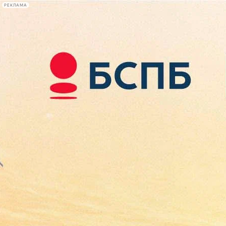
РЕКЛАМА
Афиша Plus
#телегид
Фонтанка.ру
Сегодня:
2026.08.07
10:05
Афиша Plus
кино
спектакли
выставки
концерты
лекции
книги
афиша плюс
новости
+