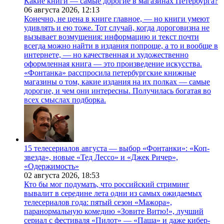
Какие книги — самые дорогие в магазинах Петербурга?
06 августа 2026,
12:13
Конечно, не цена в книге главное, — но книги умеют
удивлять и ею тоже. Тот случай, когда дороговизна не
вызывает возмущения: информацию и текст почти
всегда можно найти в издания попроще, а то и вообще в
интернете, — но качественная и художественно
оформленная книга — это произведение искусства.
«Фонтанка» расспросила петербургские книжные
магазины о том, какие издания на их полках — самые
дорогие, и чем они интересны. Получилась богатая во
всех смыслах подборка.
15 телесериалов августа — выбор «Фонтанки»: «Коп-
звезда», новые «Тед Лессо» и «Джек Ричер»,
«Одержимость»
02 августа 2026,
18:53
Кто бы мог подумать, что российский стриминг
вывалит в середине лета одни из самых ожидаемых
телесериалов года: пятый сезон «Мажора»,
паранормальную комедию «Зовите Витю!», лучший
сериал с фестиваля «Пилот» — «Паша» и даже кибер-