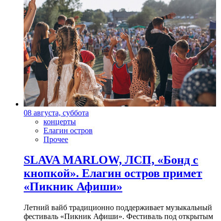
08 августа, суббота
концерты
Елагин остров
Прочее
SLAVA MARLOW, ЛСП, «Бонд с
кнопкой». Елагин остров примет
«Пикник Афиши»
Летний вайб традиционно поддерживает музыкальный
фестиваль «Пикник Афиши». Фестиваль под открытым