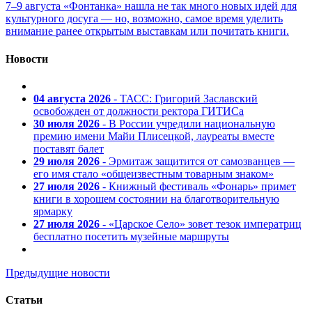
7–9 августа «Фонтанка» нашла не так много новых идей для
культурного досуга — но, возможно, самое время уделить
внимание ранее открытым выставкам или почитать книги.
Новости
04 августа 2026
- ТАСС: Григорий Заславский
освобожден от должности ректора ГИТИСа
30 июля 2026
- В России учредили национальную
премию имени Майи Плисецкой, лауреаты вместе
поставят балет
29 июля 2026
- Эрмитаж защитится от самозванцев —
его имя стало «общеизвестным товарным знаком»
27 июля 2026
- Книжный фестиваль «Фонарь» примет
книги в хорошем состоянии на благотворительную
ярмарку
27 июля 2026
- «Царское Село» зовет тезок императриц
бесплатно посетить музейные маршруты
Предыдущие новости
Статьи