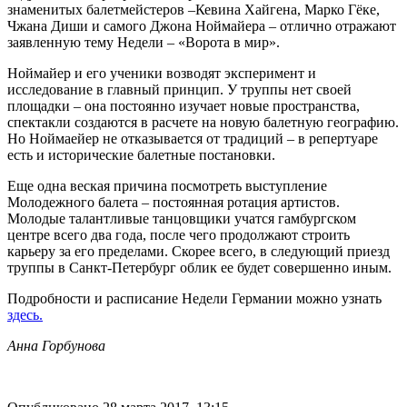
знаменитых балетмейстеров –Кевина Хайгена, Марко Гёке,
Чжана Диши и самого Джона Ноймайера – отлично отражают
заявленную тему Недели – «Ворота в мир».
Ноймайер и его ученики возводят эксперимент и
исследование в главный принцип. У труппы нет своей
площадки – она постоянно изучает новые пространства,
спектакли создаются в расчете на новую балетную географию.
Но Ноймаейер не отказывается от традиций – в репертуаре
есть и исторические балетные постановки.
Еще одна веская причина посмотреть выступление
Молодежного балета – постоянная ротация артистов.
Молодые талантливые танцовщики учатся гамбургском
центре всего два года, после чего продолжают строить
карьеру за его пределами. Скорее всего, в следующий приезд
труппы в Санкт-Петербург облик ее будет совершенно иным.
Подробности и расписание Недели Германии можно узнать
здесь.
Анна Горбунова