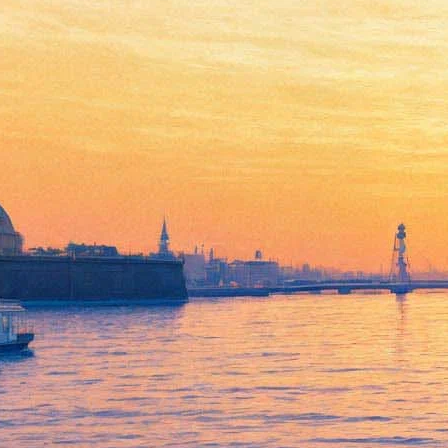
Балет Ноймайера откроет
неделю Германии в
Петербурге