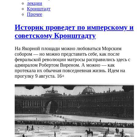
лекции
Кронштадт
Прочее
Историк проведет по имперскому и
советскому Кронштадту
На Якорной площади можно любоваться Морским
собором — но можно представить себе, как после
февральской революции матросы расправились здесь с
адмиралом Робертом Виреном. А можно — как
протекала их обычная повседневная жизнь. Идем на
прогулку 9 августа. 16+