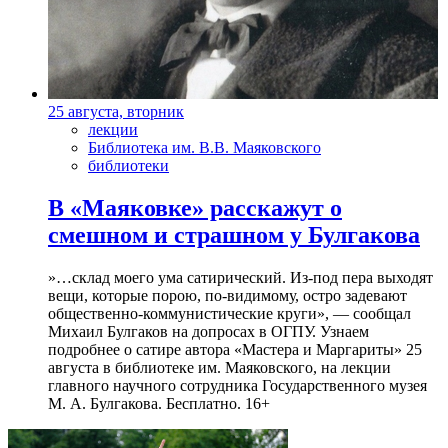
25 августа, вторник
лекции
Библиотека им. В.В. Маяковского
библиотеки
В «Маяковке» расскажут о
смешном и страшном у Булгакова
»…склад моего ума сатирический. Из-под пера выходят
вещи, которые порою, по-видимому, остро задевают
общественно-коммунистические круги», — сообщал
Михаил Булгаков на допросах в ОГПУ. Узнаем
подробнее о сатире автора «Мастера и Маргариты» 25
августа в библиотеке им. Маяковского, на лекции
главного научного сотрудника Государственного музея
М. А. Булгакова. Бесплатно. 16+