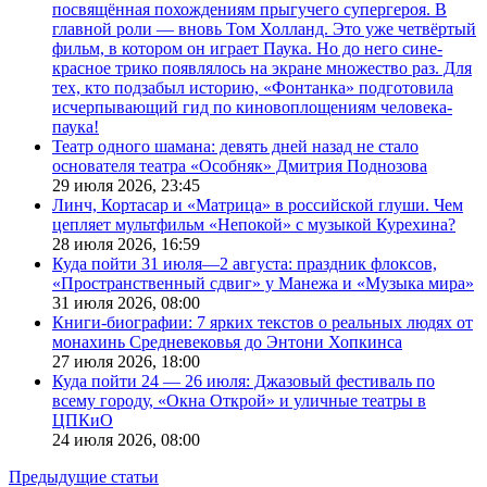
посвящённая похождениям прыгучего супергероя. В
главной роли — вновь Том Холланд. Это уже четвёртый
фильм, в котором он играет Паука. Но до него сине-
красное трико появлялось на экране множество раз. Для
тех, кто подзабыл историю, «Фонтанка» подготовила
исчерпывающий гид по киновоплощениям человека-
паука!
Театр одного шамана: девять дней назад не стало
основателя театра «Особняк» Дмитрия Поднозова
29 июля 2026,
23:45
Линч, Кортасар и «Матрица» в российской глуши. Чем
цепляет мультфильм «Непокой» с музыкой Курехина?
28 июля 2026,
16:59
Куда пойти 31 июля—2 августа: праздник флоксов,
«Пространственный сдвиг» у Манежа и «Музыка мира»
31 июля 2026,
08:00
Книги-биографии: 7 ярких текстов о реальных людях от
монахинь Средневековья до Энтони Хопкинса
27 июля 2026,
18:00
Куда пойти 24 — 26 июля: Джазовый фестиваль по
всему городу, «Окна Открой» и уличные театры в
ЦПКиО
24 июля 2026,
08:00
Предыдущие статьи