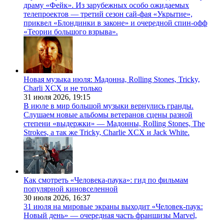
драму «Фейк». Из зарубежных особо ожидаемых
телепроектов — третий сезон сай-фая «Укрытие»,
приквел «Блондинки в законе» и очередной спин-офф
«Теории большого взрыва».
Новая музыка июля: Мадонна, Rolling Stones, Tricky,
Charli XCX и не только
31 июля 2026,
19:15
В июле в мир большой музыки вернулись гранды.
Слушаем новые альбомы ветеранов сцены разной
степени «выдержки» — Мадонны, Rolling Stones, The
Strokes, а так же Tricky, Charlie XCX и Jack White.
Как смотреть «Человека-паука»: гид по фильмам
популярной киновселенной
30 июля 2026,
16:37
31 июля на мировые экраны выходит «Человек-паук:
Новый день» — очередная часть франшизы Marvel,