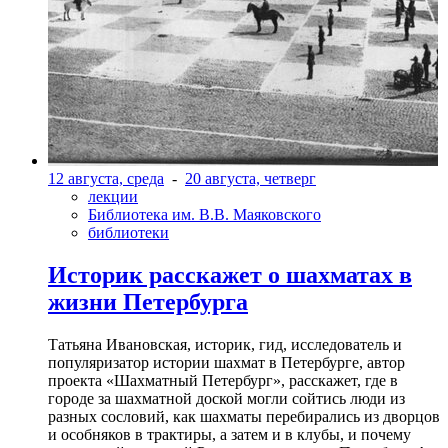
12 августа, среда
-
20 августа, четверг
лекции
Библиотека им. В.В. Маяковского
библиотеки
Историк расскажет о шахматах в
жизни Петербурга
Татьяна Ивановская, историк, гид, исследователь и
популяризатор истории шахмат в Петербурге, автор
проекта «Шахматный Петербург», расскажет, где в
городе за шахматной доской могли сойтись люди из
разных сословий, как шахматы перебирались из дворцов
и особняков в трактиры, а затем и в клубы, и почему