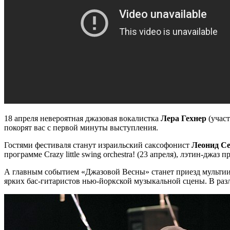
18 апреля невероятная джазовая вокалистка
Лера Гехнер
(участ
покорят вас с первой минуты выступления.
Гостями фестиваля станут израильский саксофонист
Леонид С
программе Crazy little swing orchestra! (23 апреля), лэтин-джаз 
А главным событием «Джазовой Весны» станет приезд мульт
ярких бас-гитаристов нью-йоркской музыкальной сцены. В разл