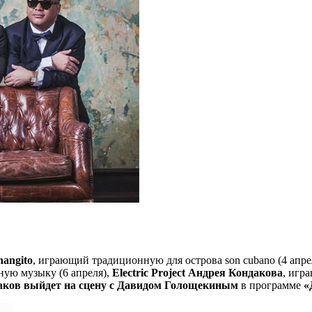
angito
, играющий традиционную для острова son cubano (4 апр
ую музыку (6 апреля),
Electric Project Андрея Кондакова
, игр
ков выйдет на сцену с Давидом Голощекиным
в программе
«