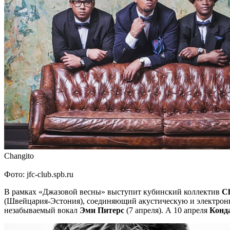
Changito
Фото: jfc-club.spb.ru
В рамках «Джазовой весны» выступит кубинский коллектив
Ch
(Швейцария-Эстония), соединяющий акустическую и электронн
незабываемый вокал
Эми Питерс
(7 апреля). А 10 апреля
Конда