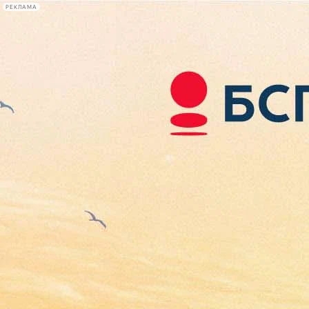
РЕКЛАМА
Афиша Plus
#телегид
Фонтанка.ру
Сегодня:
2026.08.07
02:04
Афиша Plus
кино
спектакли
выставки
концерты
лекции
книги
афиша плюс
новости
+