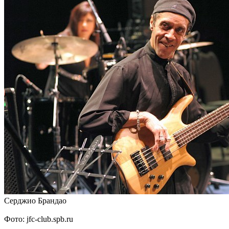
Серджио Брандао
Фото: jfc-club.spb.ru