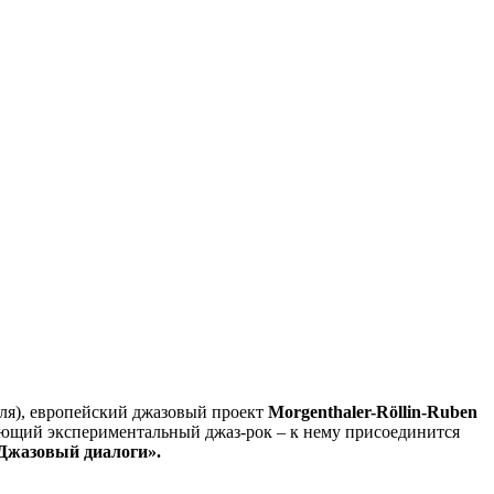
еля), европейский джазовый проект
Morgenthaler-Röllin-Ruben
ающий экспериментальный джаз-рок – к нему присоединится
Джазовый диалоги».