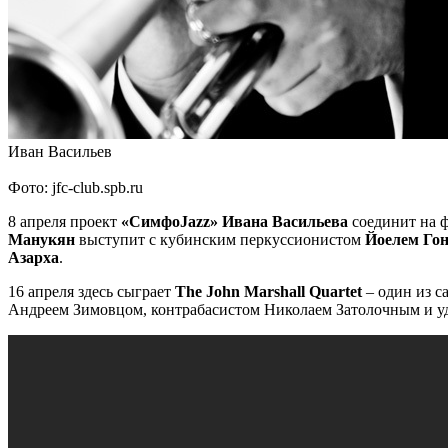
Иван Васильев
Фото: jfc-club.spb.ru
8 апреля проект
«СимфоJazz» Ивана Васильева
соединит на ф
Манукян
выступит с кубинским перкуссионистом
Йоелем Гон
Азарха
.
16 апреля здесь сыграет
The John Marshall Quartet
– один из с
Андреем Зимовцом, контрабасистом Николаем Затолочным и у