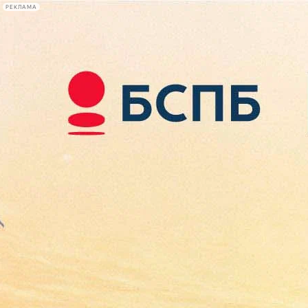
РЕКЛАМА
Афиша Plus
#телегид
Фонтанка.ру
Сегодня:
2026.08.08
12:30
Афиша Plus
кино
спектакли
выставки
концерты
лекции
книги
афиша плюс
новости
+