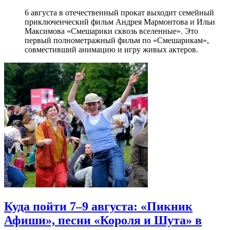
6 августа в отечественный прокат выходит семейный
приключенческий фильм Андрея Мармонтова и Ильи
Максимова «Смешарики сквозь вселенные». Это
первый полнометражный фильм по «Смешарикам»,
совместивший анимацию и игру живых актеров.
Куда пойти 7–9 августа: «Пикник
Афиши», песни «Короля и Шута» в