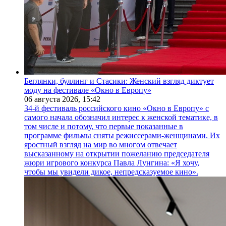
Беглянки, буллинг и Стасики: Женский взгляд диктует
моду на фестивале «Окно в Европу»
06 августа 2026,
15:42
34-й фестиваль российского кино «Окно в Европу» с
самого начала обозначил интерес к женской тематике, в
том числе и потому, что первые показанные в
программе фильмы сняты режиссерами-женщинами. Их
яростный взгляд на мир во многом отвечает
высказанному на открытии пожеланию председателя
жюри игрового конкурса Павла Лунгина: «Я хочу,
чтобы мы увидели дикое, непредсказуемое кино».