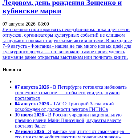
Ледовом, день рождения Зощенко и
кубинские марки
07 августа 2026, 08:00
Лето решило притормозить перед финалом: пока идет сезон
отпусков, организаторы культурных событий не слишком
загружают горожан творческими активностями. В выходные
7–9 августа «Фонтанка» нашла не так много новых идей для
культурного досуга — но, возможно, самое время уделить
внимание ранее открытым выставкам или почитать книги.
Новости
07 августа 2026
- В Петербурге готовятся наблюдать
солнечное затмение — чтобы его увидеть, нужно
постараться
04 августа 2026
- ТАСС: Григорий Заславский
освобожден от должности ректора ГИТИСа
30 июля 2026
- В России учредили национальную
премию имени Майи Плисецкой, лауреаты вместе
поставят балет
29 июля 2026
- Эрмитаж защитится от самозванцев —
его имя стало «общеизвестным товарным знаком»