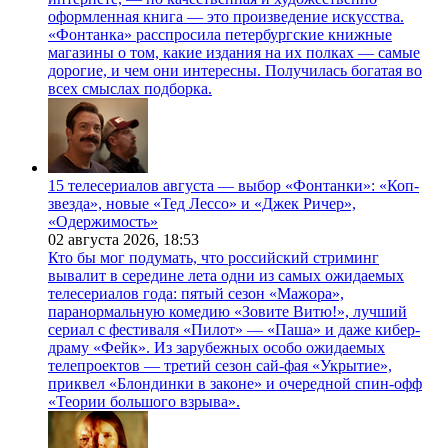
оформленная книга — это произведение искусства.
«Фонтанка» расспросила петербургские книжные
магазины о том, какие издания на их полках — самые
дорогие, и чем они интересны. Получилась богатая во
всех смыслах подборка.
15 телесериалов августа — выбор «Фонтанки»: «Коп-
звезда», новые «Тед Лессо» и «Джек Ричер»,
«Одержимость»
02 августа 2026,
18:53
Кто бы мог подумать, что российский стриминг
вывалит в середине лета одни из самых ожидаемых
телесериалов года: пятый сезон «Мажора»,
паранормальную комедию «Зовите Витю!», лучший
сериал с фестиваля «Пилот» — «Паша» и даже кибер-
драму «Фейк». Из зарубежных особо ожидаемых
телепроектов — третий сезон сай-фая «Укрытие»,
приквел «Блондинки в законе» и очередной спин-офф
«Теории большого взрыва».