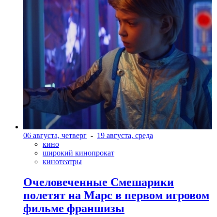
06 августа, четверг
-
19 августа, среда
кино
широкий кинопрокат
кинотеатры
Очеловеченные Смешарики
полетят на Марс в первом игровом
фильме франшизы