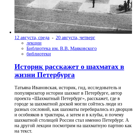
12 августа, среда
-
20 августа, четверг
лекции
Библиотека им. В.В. Маяковского
библиотеки
Историк расскажет о шахматах в
жизни Петербурга
Татьяна Ивановская, историк, гид, исследователь и
популяризатор истории шахмат в Петербурге, автор
проекта «Шахматный Петербург», расскажет, где в
городе за шахматной доской могли сойтись люди из
разных сословий, как шахматы перебирались из дворцов
и особняков в трактиры, а затем и в клубы, и почему
шахматной столицей России стал именно Петербург. А
на другой лекции посмотрим на шахматную партию как
на текст.