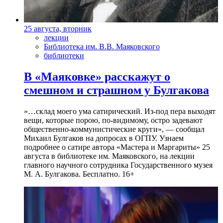
25 августа, вторник
лекции
Библиотека им. В.В. Маяковского
библиотеки
В «Маяковке» расскажут о
смешном и страшном у Булгакова
»…склад моего ума сатирический. Из-под пера выходят
вещи, которые порою, по-видимому, остро задевают
общественно-коммунистические круги», — сообщал
Михаил Булгаков на допросах в ОГПУ. Узнаем
подробнее о сатире автора «Мастера и Маргариты» 25
августа в библиотеке им. Маяковского, на лекции
главного научного сотрудника Государственного музея
М. А. Булгакова. Бесплатно. 16+