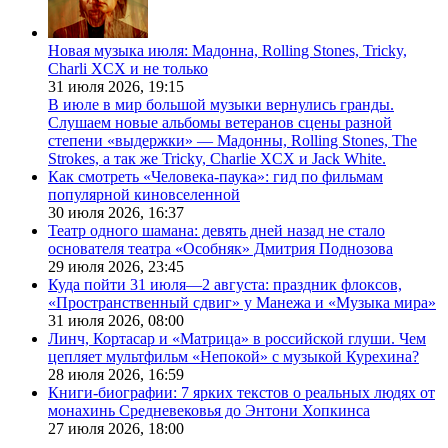
Новая музыка июля: Мадонна, Rolling Stones, Tricky,
Charli XCX и не только
31 июля 2026,
19:15
В июле в мир большой музыки вернулись гранды.
Слушаем новые альбомы ветеранов сцены разной
степени «выдержки» — Мадонны, Rolling Stones, The
Strokes, а так же Tricky, Charlie XCX и Jack White.
Как смотреть «Человека-паука»: гид по фильмам
популярной киновселенной
30 июля 2026,
16:37
Театр одного шамана: девять дней назад не стало
основателя театра «Особняк» Дмитрия Поднозова
29 июля 2026,
23:45
Куда пойти 31 июля—2 августа: праздник флоксов,
«Пространственный сдвиг» у Манежа и «Музыка мира»
31 июля 2026,
08:00
Линч, Кортасар и «Матрица» в российской глуши. Чем
цепляет мультфильм «Непокой» с музыкой Курехина?
28 июля 2026,
16:59
Книги-биографии: 7 ярких текстов о реальных людях от
монахинь Средневековья до Энтони Хопкинса
27 июля 2026,
18:00