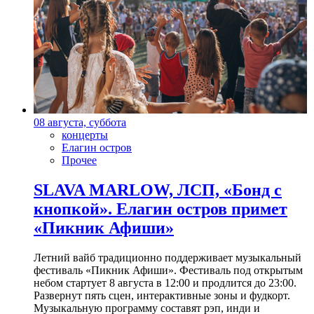
08 августа, суббота
концерты
Елагин остров
Прочее
SLAVA MARLOW, ЛСП, «Бонд с
кнопкой». Елагин остров примет
«Пикник Афиши»
Летний вайб традиционно поддерживает музыкальный
фестиваль «Пикник Афиши». Фестиваль под открытым
небом стартует 8 августа в 12:00 и продлится до 23:00.
Развернут пять сцен, интерактивные зоны и фудкорт.
Музыкальную программу составят рэп, инди и