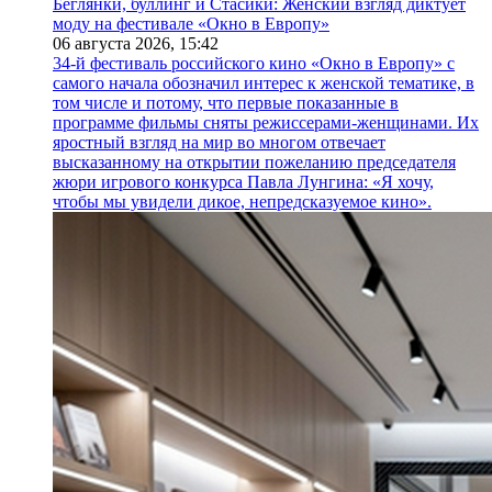
Беглянки, буллинг и Стасики: Женский взгляд диктует
моду на фестивале «Окно в Европу»
06 августа 2026,
15:42
34-й фестиваль российского кино «Окно в Европу» с
самого начала обозначил интерес к женской тематике, в
том числе и потому, что первые показанные в
программе фильмы сняты режиссерами-женщинами. Их
яростный взгляд на мир во многом отвечает
высказанному на открытии пожеланию председателя
жюри игрового конкурса Павла Лунгина: «Я хочу,
чтобы мы увидели дикое, непредсказуемое кино».