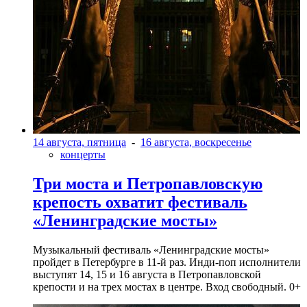
14 августа, пятница
-
16 августа, воскресенье
концерты
Три моста и Петропавловскую
крепость охватит фестиваль
«Ленинградские мосты»
Музыкальный фестиваль «Ленинградские мосты»
пройдет в Петербурге в 11-й раз. Инди-поп исполнители
выступят 14, 15 и 16 августа в Петропавловской
крепости и на трех мостах в центре. Вход свободный. 0+