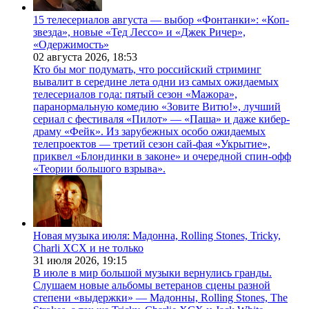
15 телесериалов августа — выбор «Фонтанки»: «Коп-
звезда», новые «Тед Лессо» и «Джек Ричер»,
«Одержимость»
02 августа 2026,
18:53
Кто бы мог подумать, что российский стриминг
вывалит в середине лета одни из самых ожидаемых
телесериалов года: пятый сезон «Мажора»,
паранормальную комедию «Зовите Витю!», лучший
сериал с фестиваля «Пилот» — «Паша» и даже кибер-
драму «Фейк». Из зарубежных особо ожидаемых
телепроектов — третий сезон сай-фая «Укрытие»,
приквел «Блондинки в законе» и очередной спин-офф
«Теории большого взрыва».
Новая музыка июля: Мадонна, Rolling Stones, Tricky,
Charli XCX и не только
31 июля 2026,
19:15
В июле в мир большой музыки вернулись гранды.
Слушаем новые альбомы ветеранов сцены разной
степени «выдержки» — Мадонны, Rolling Stones, The