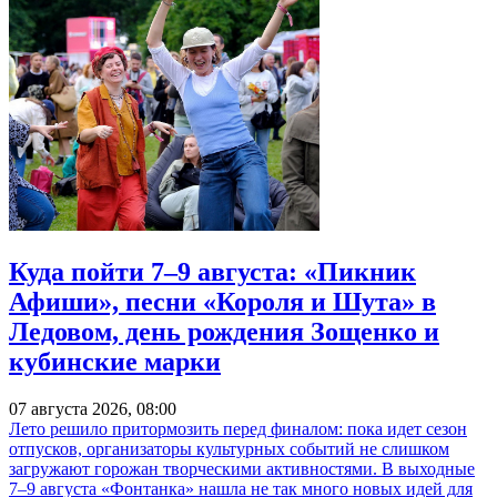
Куда пойти 7–9 августа: «Пикник
Афиши», песни «Короля и Шута» в
Ледовом, день рождения Зощенко и
кубинские марки
07 августа 2026, 08:00
Лето решило притормозить перед финалом: пока идет сезон
отпусков, организаторы культурных событий не слишком
загружают горожан творческими активностями. В выходные
7–9 августа «Фонтанка» нашла не так много новых идей для