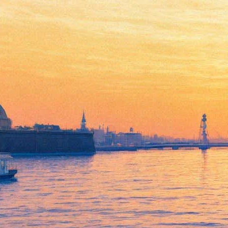
Zdob Si Zdub привезут в
Петербург солнце и праздник
«Мэрцишор»