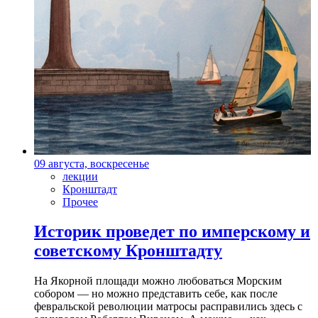
09 августа, воскресенье
лекции
Кронштадт
Прочее
Историк проведет по имперскому и
советскому Кронштадту
На Якорной площади можно любоваться Морским
собором — но можно представить себе, как после
февральской революции матросы расправились здесь с