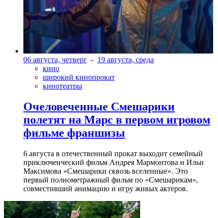
06 августа, четверг
-
19 августа, среда
кино
широкий кинопрокат
кинотеатры
Очеловеченные Смешарики
полетят на Марс в первом игровом
фильме франшизы
6 августа в отечественный прокат выходит семейный
приключенческий фильм Андрея Мармонтова и Ильи
Максимова «Смешарики сквозь вселенные». Это
первый полнометражный фильм по «Смешарикам»,
совместивший анимацию и игру живых актеров.