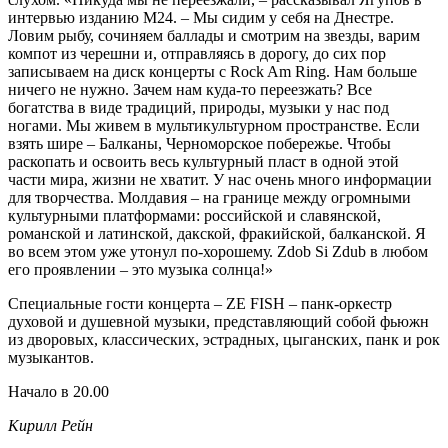
интервью изданию M24. – Мы сидим у себя на Днестре.
Ловим рыбу, сочиняем баллады и смотрим на звезды, варим
компот из черешни и, отправляясь в дорогу, до сих пор
записываем на диск концерты с Rock Am Ring. Нам больше
ничего не нужно. Зачем нам куда-то переезжать? Все
богатства в виде традиций, природы, музыки у нас под
ногами. Мы живем в мультикультурном пространстве. Если
взять шире – Балканы, Черноморское побережье. Чтобы
раскопать и освоить весь культурный пласт в одной этой
части мира, жизни не хватит. У нас очень много информации
для творчества. Молдавия – на границе между огромными
культурными платформами: российской и славянской,
романской и латинской, дакской, фракийской, балканской. Я
во всем этом уже утонул по-хорошему. Zdob Si Zdub в любом
его проявлении – это музыка солнца!»
Специальные гости концерта – ZE FISH – панк-оркестр
духовой и душевной музыки, представляющий собой фьюжн
из дворовых, классических, эстрадных, цыганских, панк и рок
музыкантов.
Начало в 20.00
Кирилл Рейн