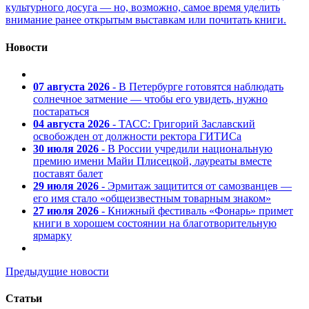
культурного досуга — но, возможно, самое время уделить
внимание ранее открытым выставкам или почитать книги.
Новости
07 августа 2026
- В Петербурге готовятся наблюдать
солнечное затмение — чтобы его увидеть, нужно
постараться
04 августа 2026
- ТАСС: Григорий Заславский
освобожден от должности ректора ГИТИСа
30 июля 2026
- В России учредили национальную
премию имени Майи Плисецкой, лауреаты вместе
поставят балет
29 июля 2026
- Эрмитаж защитится от самозванцев —
его имя стало «общеизвестным товарным знаком»
27 июля 2026
- Книжный фестиваль «Фонарь» примет
книги в хорошем состоянии на благотворительную
ярмарку
Предыдущие новости
Статьи