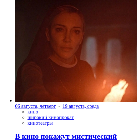
06 августа, четверг
-
19 августа, среда
кино
широкий кинопрокат
кинотеатры
В кино покажут мистический