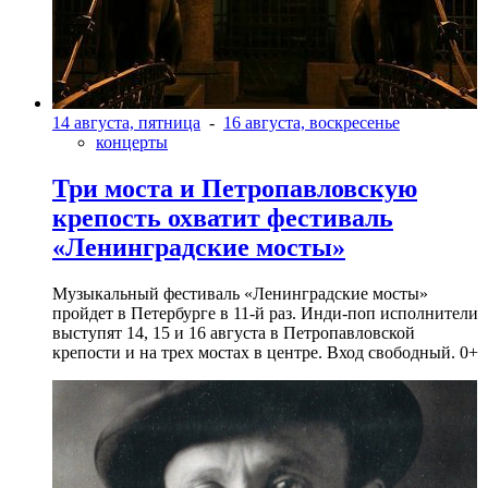
14 августа, пятница
-
16 августа, воскресенье
концерты
Три моста и Петропавловскую
крепость охватит фестиваль
«Ленинградские мосты»
Музыкальный фестиваль «Ленинградские мосты»
пройдет в Петербурге в 11-й раз. Инди-поп исполнители
выступят 14, 15 и 16 августа в Петропавловской
крепости и на трех мостах в центре. Вход свободный. 0+