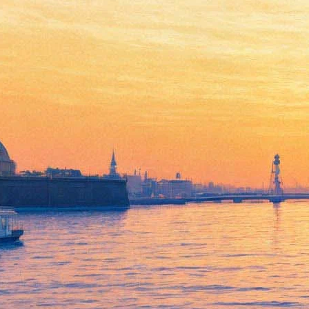
В Мраморном дворце
покажут фактурную
абстракцию