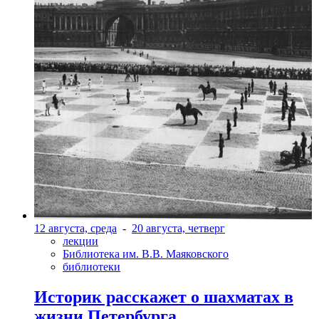
12 августа, среда
-
20 августа, четверг
лекции
Библиотека им. В.В. Маяковского
библиотеки
Историк расскажет о шахматах в
жизни Петербурга