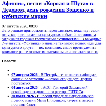
Афиши», песни «Короля и Шута» в
Ледовом, день рождения Зощенко и
кубинские марки
07 августа 2026, 08:00
Лето решило притормозить перед финалом: пока идет сезон
отпусков, организаторы культурных событий не слишком
загружают горожан творческими активностями. В выходные
7–9 августа «Фонтанка» нашла не так много новых идей для
культурного досуга — но, возможно, самое время уделить
внимание ранее открытым выставкам или почитать книги.
Новости
07 августа 2026
- В Петербурге готовятся наблюдать
солнечное затмение — чтобы его увидеть, нужно
постараться
04 августа 2026
- ТАСС: Григорий Заславский
освобожден от должности ректора ГИТИСа
30 июля 2026
- В России учредили национальную
премию имени Майи Плисецкой, лауреаты вместе
поставят балет