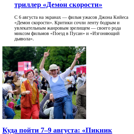
триллер «Демон скорости»
С 6 августа на экранах — фильм ужасов Джона Кийеса
«Демон скорости». Критики сочли ленту бодрым и
увлекательным жанровым зрелищeм — своего рода
миксом фильмов «Поезд в Пусан» и «Изгоняющий
дьявола».
Куда пойти 7–9 августа: «Пикник