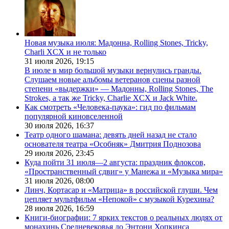
Новая музыка июля: Мадонна, Rolling Stones, Tricky,
Charli XCX и не только
31 июля 2026,
19:15
В июле в мир большой музыки вернулись гранды.
Слушаем новые альбомы ветеранов сцены разной
степени «выдержки» — Мадонны, Rolling Stones, The
Strokes, а так же Tricky, Charlie XCX и Jack White.
Как смотреть «Человека-паука»: гид по фильмам
популярной киновселенной
30 июля 2026,
16:37
Театр одного шамана: девять дней назад не стало
основателя театра «Особняк» Дмитрия Поднозова
29 июля 2026,
23:45
Куда пойти 31 июля—2 августа: праздник флоксов,
«Пространственный сдвиг» у Манежа и «Музыка мира»
31 июля 2026,
08:00
Линч, Кортасар и «Матрица» в российской глуши. Чем
цепляет мультфильм «Непокой» с музыкой Курехина?
28 июля 2026,
16:59
Книги-биографии: 7 ярких текстов о реальных людях от
монахинь Средневековья до Энтони Хопкинса