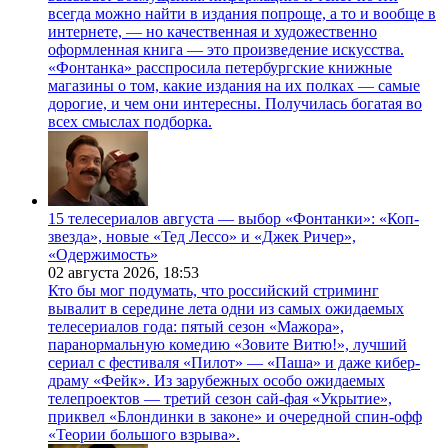
всегда можно найти в издания попроще, а то и вообще в
интернете, — но качественная и художественно
оформленная книга — это произведение искусства.
«Фонтанка» расспросила петербургские книжные
магазины о том, какие издания на их полках — самые
дорогие, и чем они интересны. Получилась богатая во
всех смыслах подборка.
15 телесериалов августа — выбор «Фонтанки»: «Коп-
звезда», новые «Тед Лессо» и «Джек Ричер»,
«Одержимость»
02 августа 2026,
18:53
Кто бы мог подумать, что российский стриминг
вывалит в середине лета одни из самых ожидаемых
телесериалов года: пятый сезон «Мажора»,
паранормальную комедию «Зовите Витю!», лучший
сериал с фестиваля «Пилот» — «Паша» и даже кибер-
драму «Фейк». Из зарубежных особо ожидаемых
телепроектов — третий сезон сай-фая «Укрытие»,
приквел «Блондинки в законе» и очередной спин-офф
«Теории большого взрыва».