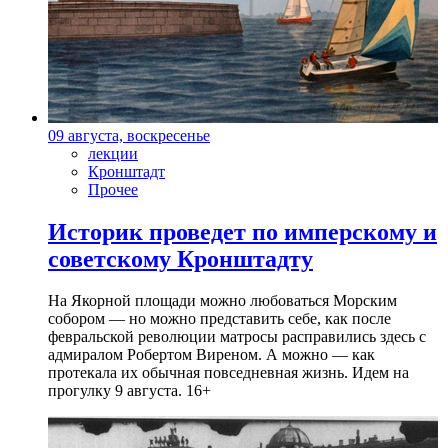
09 августа, воскресенье
лекции
Кронштадт
Прочее
Историк проведет по имперскому и
советскому Кронштадту
На Якорной площади можно любоваться Морским
собором — но можно представить себе, как после
февральской революции матросы расправились здесь с
адмиралом Робертом Виреном. А можно — как
протекала их обычная повседневная жизнь. Идем на
прогулку 9 августа. 16+