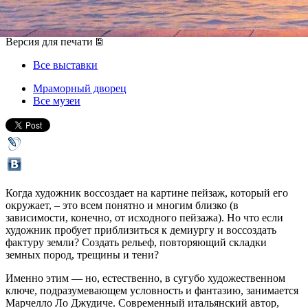
02 марта 2017, четверг
,
18.00
-
14 мая 2017, воскресенье
Версия для печати
Все выставки
Мраморный дворец
Все музеи
Когда художник воссоздает на картине пейзаж, который его
окружает, – это всем понятно и многим близко (в
зависимости, конечно, от исходного пейзажа). Но что если
художник пробует приблизиться к демиургу и воссоздать
фактуру земли? Создать рельеф, повторяющий складки
земных пород, трещины и тени?
Именно этим — но, естественно, в сугубо художественном
ключе, подразумевающем условность и фантазию, занимается
Марчелло Ло Джудиче. Современный итальянский автор,