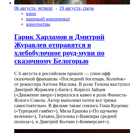
06 августа, четверг
-
19 августа, среда
кино
широкий кинопрокат
кинотеатры
Гарик Харламов и Дмитрий
Журавлев отправятся в
хлебобулочное роуд-муви по
сказочному Белогорью
С 6 августа в российском прокате — спин-офф
сказочной франшизы «Последний богатырь. Колобок»
от режиссера Антона Маслова. В роли Тихона выступил
Дмитрий Журавлев («Батя»). Кирилл Зайцев
(«Движение вверх») вернулся в камео в роли Финиста-
Ясного Сокола. Актер выполнял почти все трюки
самостоятельно. В фильме также снялись Гоша Куценко
(«Турецкий гамбит»), Мила Ершова («По щучьему
велению»), Татьяна Догилева («Вампиры средней
полосы»), и Дмитрий Колчин («Коммерсант»).