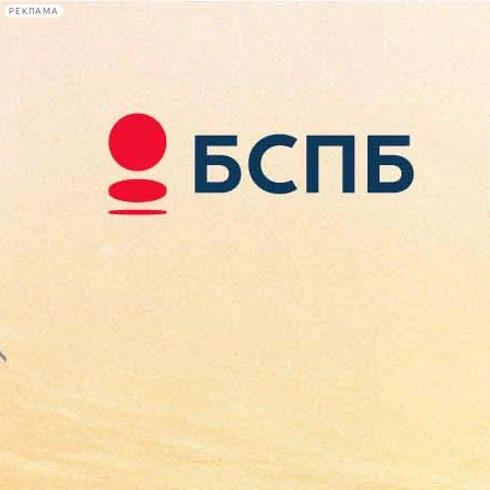
РЕКЛАМА
Афиша Plus
#телегид
Фонтанка.ру
Сегодня:
2026.08.09
09:38
Афиша Plus
кино
спектакли
выставки
концерты
лекции
книги
афиша плюс
новости
+