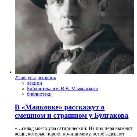
25 августа, вторник
лекции
Библиотека им. В.В. Маяковского
библиотеки
В «Маяковке» расскажут о
смешном и страшном у Булгакова
»…склад моего ума сатирический. Из-под пера выходят
вещи, которые порою, по-видимому, остро задевают