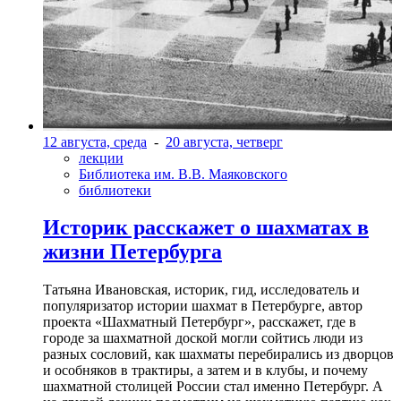
12 августа, среда
-
20 августа, четверг
лекции
Библиотека им. В.В. Маяковского
библиотеки
Историк расскажет о шахматах в
жизни Петербурга
Татьяна Ивановская, историк, гид, исследователь и
популяризатор истории шахмат в Петербурге, автор
проекта «Шахматный Петербург», расскажет, где в
городе за шахматной доской могли сойтись люди из
разных сословий, как шахматы перебирались из дворцов
и особняков в трактиры, а затем и в клубы, и почему
шахматной столицей России стал именно Петербург. А