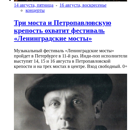
14 августа, пятница
-
16 августа, воскресенье
концерты
Три моста и Петропавловскую
крепость охватит фестиваль
«Ленинградские мосты»
Музыкальный фестиваль «Ленинградские мосты»
пройдет в Петербурге в 11-й раз. Инди-поп исполнители
выступят 14, 15 и 16 августа в Петропавловской
крепости и на трех мостах в центре. Вход свободный. 0+