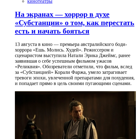
кинотеатры
На экранах — хоррор в духе
«Субстанции» о том, как перестать
есть и начать бояться
13 августа в кино — премьера австралийского боди-
хоррора «Ешь. Молись. Худей». Режиссером и
сценаристом выступила Натали Эрика Джеймс, ранее
заявившая о себе успешным фильмом ужасов
«Реликвия». Обозреватели отметили, что фильм, вслед
за «Субстанцией» Корали Фаржа, умело затрагивает
тревоги эпохи, увлеченной препаратами для похудения,
и попадает прямо в цель своими пугающими сценами.