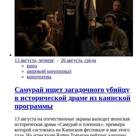
13 августа, четверг
-
26 августа, среда
кино
широкий кинопрокат
кинотеатры
Самурай ищет загадочного убийцу
в исторической драме из каннской
программы
13 августа на отечественные экраны выходит японская
историческая драма «Самурай и пленник», премьера
которой состоялась на Каннском фестивале в мае этого
года. На агрегаторе Rotten Tomatoes рейтинг картины