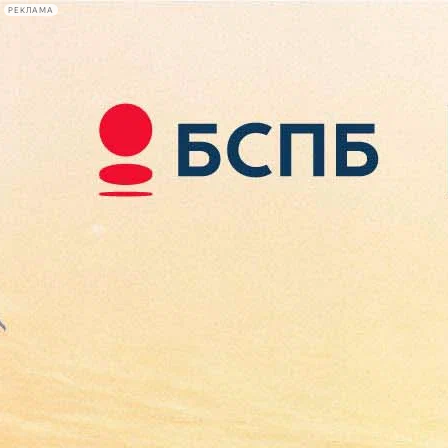
РЕКЛАМА
Афиша Plus
#телегид
Фонтанка.ру
Сегодня:
2026.08.10
12:24
Афиша Plus
кино
спектакли
выставки
концерты
лекции
книги
афиша плюс
новости
+