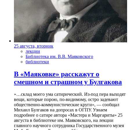
25 августа, вторник
лекции
Библиотека им. В.В. Маяковского
библиотеки
В «Маяковке» расскажут о
смешном и страшном у Булгакова
»…склад моего ума сатирический. Из-под пера выходят
вещи, которые порою, по-видимому, остро задевают
общественно-коммунистические круги», — сообщал
Михаил Булгаков на допросах в ОГПУ. Узнаем
подробнее о сатире автора «Мастера и Маргариты» 25
августа в библиотеке им. Маяковского, на лекции
главного научного сотрудника Государственного музея