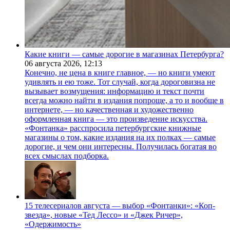
Какие книги — самые дорогие в магазинах Петербурга?
06 августа 2026,
12:13
Конечно, не цена в книге главное, — но книги умеют
удивлять и ею тоже. Тот случай, когда дороговизна не
вызывает возмущения: информацию и текст почти
всегда можно найти в издания попроще, а то и вообще в
интернете, — но качественная и художественно
оформленная книга — это произведение искусства.
«Фонтанка» расспросила петербургские книжные
магазины о том, какие издания на их полках — самые
дорогие, и чем они интересны. Получилась богатая во
всех смыслах подборка.
15 телесериалов августа — выбор «Фонтанки»: «Коп-
звезда», новые «Тед Лессо» и «Джек Ричер»,
«Одержимость»