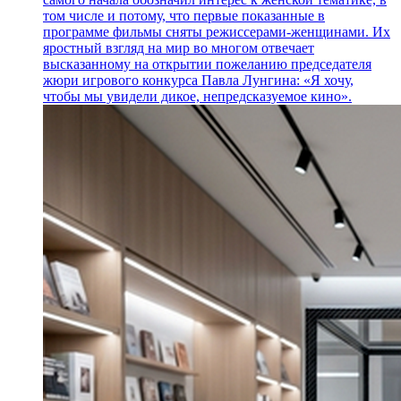
том числе и потому, что первые показанные в
программе фильмы сняты режиссерами-женщинами. Их
яростный взгляд на мир во многом отвечает
высказанному на открытии пожеланию председателя
жюри игрового конкурса Павла Лунгина: «Я хочу,
чтобы мы увидели дикое, непредсказуемое кино».