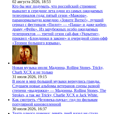
02 августа 2026,
18:53
Кто бы мог подумать, что российский стриминг
вывалит в середине лета одни из самых ожидаемых
телесериалов года: пятый сезон «Мажора»,
паранормальную комедию «Зовите Витю!», лучший
сериал с фестиваля «Пилот» — «Паша» и даже кибер-
драму «Фейк». Из зарубежных особо ожидаемых
телепроектов — третий сезон сай-фая «Укрытие»,
приквел «Блондинки в законе» и очередной спин-офф
«Теории большого взрыва».
Новая музыка июля: Мадонна, Rolling Stones, Tricky,
Charli XCX и не только
31 июля 2026,
19:15
В июле в мир большой музыки вернулись гранды.
Слушаем новые альбомы ветеранов сцены разной
степени «выдержки» — Мадонны, Rolling Stones, The
Strokes, а так же Tricky, Charlie XCX и Jack White.
Как смотреть «Человека-паука»: гид по фильмам
популярной киновселенной
30 июля 2026,
16:37
Театр одного шамана: девять дней назад не стало