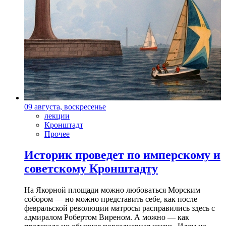
09 августа, воскресенье
лекции
Кронштадт
Прочее
Историк проведет по имперскому и
советскому Кронштадту
На Якорной площади можно любоваться Морским
собором — но можно представить себе, как после
февральской революции матросы расправились здесь с
адмиралом Робертом Виреном. А можно — как