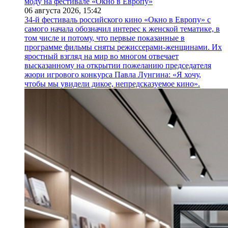
моду на фестивале «Окно в Европу»
06 августа 2026,
15:42
34-й фестиваль российского кино «Окно в Европу» с
самого начала обозначил интерес к женской тематике, в
том числе и потому, что первые показанные в
программе фильмы сняты режиссерами-женщинами. Их
яростный взгляд на мир во многом отвечает
высказанному на открытии пожеланию председателя
жюри игрового конкурса Павла Лунгина: «Я хочу,
чтобы мы увидели дикое, непредсказуемое кино».