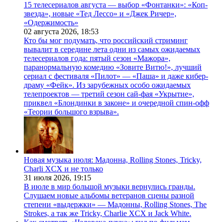
15 телесериалов августа — выбор «Фонтанки»: «Коп-
звезда», новые «Тед Лессо» и «Джек Ричер»,
«Одержимость»
02 августа 2026,
18:53
Кто бы мог подумать, что российский стриминг
вывалит в середине лета одни из самых ожидаемых
телесериалов года: пятый сезон «Мажора»,
паранормальную комедию «Зовите Витю!», лучший
сериал с фестиваля «Пилот» — «Паша» и даже кибер-
драму «Фейк». Из зарубежных особо ожидаемых
телепроектов — третий сезон сай-фая «Укрытие»,
приквел «Блондинки в законе» и очередной спин-офф
«Теории большого взрыва».
Новая музыка июля: Мадонна, Rolling Stones, Tricky,
Charli XCX и не только
31 июля 2026,
19:15
В июле в мир большой музыки вернулись гранды.
Слушаем новые альбомы ветеранов сцены разной
степени «выдержки» — Мадонны, Rolling Stones, The
Strokes, а так же Tricky, Charlie XCX и Jack White.