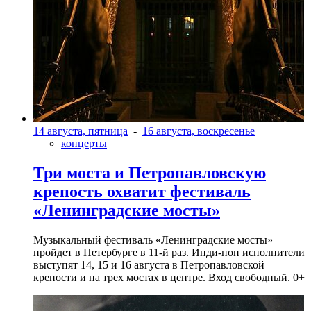
14 августа, пятница
-
16 августа, воскресенье
концерты
Три моста и Петропавловскую
крепость охватит фестиваль
«Ленинградские мосты»
Музыкальный фестиваль «Ленинградские мосты»
пройдет в Петербурге в 11-й раз. Инди-поп исполнители
выступят 14, 15 и 16 августа в Петропавловской
крепости и на трех мостах в центре. Вход свободный. 0+