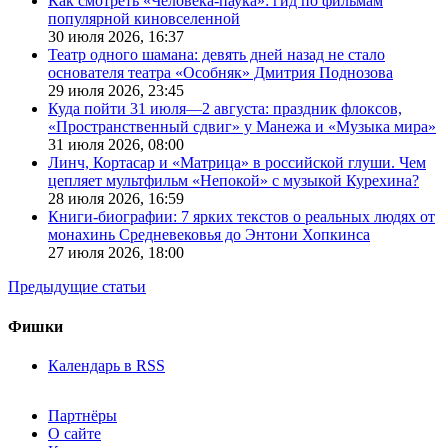
Как смотреть «Человека-паука»: гид по фильмам
популярной киновселенной
30 июля 2026,
16:37
Театр одного шамана: девять дней назад не стало
основателя театра «Особняк» Дмитрия Поднозова
29 июля 2026,
23:45
Куда пойти 31 июля—2 августа: праздник флоксов,
«Пространственный сдвиг» у Манежа и «Музыка мира»
31 июля 2026,
08:00
Линч, Кортасар и «Матрица» в российской глуши. Чем
цепляет мультфильм «Непокой» с музыкой Курехина?
28 июля 2026,
16:59
Книги-биографии: 7 ярких текстов о реальных людях от
монахинь Средневековья до Энтони Хопкинса
27 июля 2026,
18:00
Предыдущие статьи
Фишки
Календарь в RSS
Партнёры
О сайте