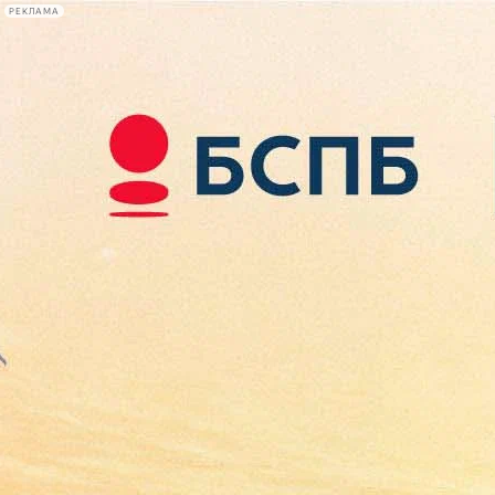
РЕКЛАМА
Афиша Plus
#телегид
Фонтанка.ру
Сегодня:
2026.08.08
12:49
Афиша Plus
кино
спектакли
выставки
концерты
лекции
книги
афиша плюс
новости
+