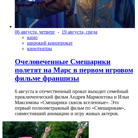
06 августа, четверг
-
19 августа, среда
кино
широкий кинопрокат
кинотеатры
Очеловеченные Смешарики
полетят на Марс в первом игровом
фильме франшизы
6 августа в отечественный прокат выходит семейный
приключенческий фильм Андрея Мармонтова и Ильи
Максимова «Смешарики сквозь вселенные». Это
первый полнометражный фильм по «Смешарикам»,
совместивший анимацию и игру живых актеров.