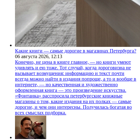
Какие книги — самые дорогие в магазинах Петербурга?
06 августа 2026,
12:13
Конечно, не цена в книге главное, — но книги умеют
удивлять и ею тоже. Тот случай, когда дороговизна не
вызывает возмущения: информацию и текст почти
всегда можно найти в издания попроще, а то и вообще в
интернете, — но качественная и художественно
оформленная книга — это произведение искусства.
«Фонтанка» расспросила петербургские книжные
магазины о том, какие издания на их полках — самые
дорогие, и чем они интересны. Получилась богатая во
всех смыслах подборка.