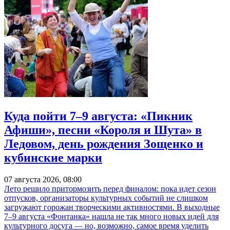
Куда пойти 7–9 августа: «Пикник
Афиши», песни «Короля и Шута» в
Ледовом, день рождения Зощенко и
кубинские марки
07 августа 2026, 08:00
Лето решило притормозить перед финалом: пока идет сезон
отпусков, организаторы культурных событий не слишком
загружают горожан творческими активностями. В выходные
7–9 августа «Фонтанка» нашла не так много новых идей для
культурного досуга — но, возможно, самое время уделить