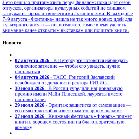
Лето решило притормозить перед финалом: пока идет сезон
отпусков, организаторы культурных событий не слишком
загружают горожан творческими активностями. В выходные
7–9 августа «Фонтанка» нашла не так много новых идей для
культурного досуга — но, возможно, самое время уделить
внимание ранее открытым выставкам или почитать книги.
Новости
07 августа 2026
- В Петербурге готовятся наблюдать
солнечное затмение — чтобы его увидеть, нужно
постараться
04 августа 2026
- ТАСС: Григорий Заславский
освобожден от должности ректора ГИТИСа
30 июля 2026
- В России учредили национальную
премию имени Майи Плисецкой, лауреаты вместе
поставят балет
29 июля 2026
- Эрмитаж защитится от самозванцев —
его имя стало «общеизвестным товарным знаком»
27 июля 2026
- Книжный фестиваль «Фонарь» примет
книги в хорошем состоянии на благотворительную
ярмарку