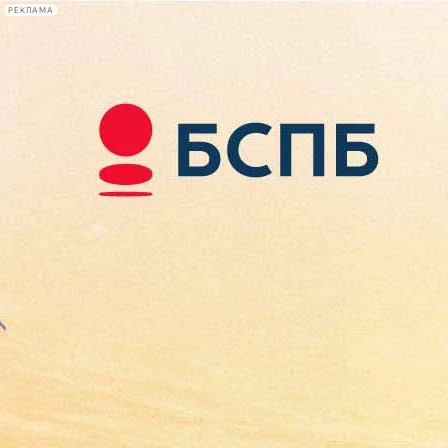
РЕКЛАМА
Афиша Plus
#телегид
Фонтанка.ру
Сегодня:
2026.08.08
01:39
Афиша Plus
кино
спектакли
выставки
концерты
лекции
книги
афиша плюс
новости
+