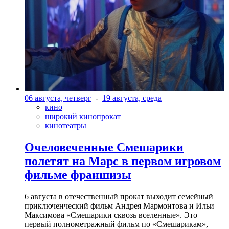
06 августа, четверг
-
19 августа, среда
кино
широкий кинопрокат
кинотеатры
Очеловеченные Смешарики
полетят на Марс в первом игровом
фильме франшизы
6 августа в отечественный прокат выходит семейный
приключенческий фильм Андрея Мармонтова и Ильи
Максимова «Смешарики сквозь вселенные». Это
первый полнометражный фильм по «Смешарикам»,