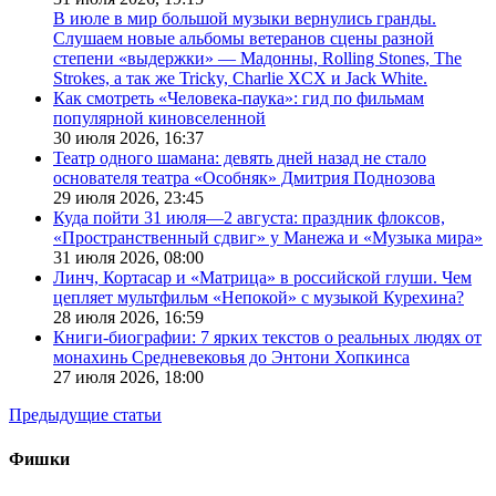
В июле в мир большой музыки вернулись гранды.
Слушаем новые альбомы ветеранов сцены разной
степени «выдержки» — Мадонны, Rolling Stones, The
Strokes, а так же Tricky, Charlie XCX и Jack White.
Как смотреть «Человека-паука»: гид по фильмам
популярной киновселенной
30 июля 2026,
16:37
Театр одного шамана: девять дней назад не стало
основателя театра «Особняк» Дмитрия Поднозова
29 июля 2026,
23:45
Куда пойти 31 июля—2 августа: праздник флоксов,
«Пространственный сдвиг» у Манежа и «Музыка мира»
31 июля 2026,
08:00
Линч, Кортасар и «Матрица» в российской глуши. Чем
цепляет мультфильм «Непокой» с музыкой Курехина?
28 июля 2026,
16:59
Книги-биографии: 7 ярких текстов о реальных людях от
монахинь Средневековья до Энтони Хопкинса
27 июля 2026,
18:00
Предыдущие статьи
Фишки