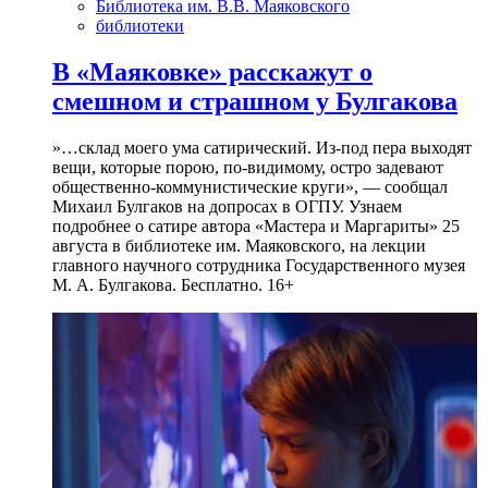
Библиотека им. В.В. Маяковского
библиотеки
В «Маяковке» расскажут о
смешном и страшном у Булгакова
»…склад моего ума сатирический. Из-под пера выходят
вещи, которые порою, по-видимому, остро задевают
общественно-коммунистические круги», — сообщал
Михаил Булгаков на допросах в ОГПУ. Узнаем
подробнее о сатире автора «Мастера и Маргариты» 25
августа в библиотеке им. Маяковского, на лекции
главного научного сотрудника Государственного музея
М. А. Булгакова. Бесплатно. 16+