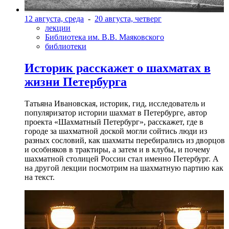
12 августа, среда
-
20 августа, четверг
лекции
Библиотека им. В.В. Маяковского
библиотеки
Историк расскажет о шахматах в
жизни Петербурга
Татьяна Ивановская, историк, гид, исследователь и
популяризатор истории шахмат в Петербурге, автор
проекта «Шахматный Петербург», расскажет, где в
городе за шахматной доской могли сойтись люди из
разных сословий, как шахматы перебирались из дворцов
и особняков в трактиры, а затем и в клубы, и почему
шахматной столицей России стал именно Петербург. А
на другой лекции посмотрим на шахматную партию как
на текст.