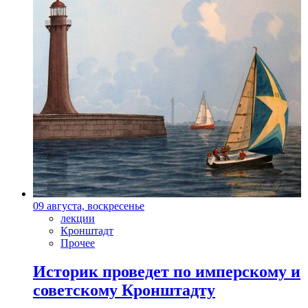
09 августа, воскресенье
лекции
Кронштадт
Прочее
Историк проведет по имперскому и
советскому Кронштадту