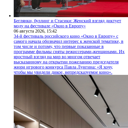
Беглянки, буллинг и Стасики: Женский взгляд диктует
моду на фестивале «Окно в Европу»
06 августа 2026,
15:42
34-й фестиваль российского кино «Окно в Европу» с
самого начала обозначил интерес к женской тематике, в
том числе и потому, что первые показанные в
программе фильмы сняты режиссерами-женщинами. Их
яростный взгляд на мир во многом отвечает
высказанному на открытии пожеланию председателя
жюри игрового конкурса Павла Лунгина: «Я хочу,
чтобы мы увидели дикое, непредсказуемое кино».