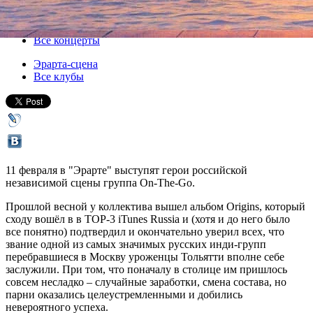
11 февраля 2017, суббота
,
20.00
Версия для печати
Все концерты
Эрарта-сцена
Все клубы
11 февраля в "Эрарте" выступят герои российской
независимой сцены группа On-The-Go.
Прошлой весной у коллектива вышел альбом Origins, который
сходу вошёл в в TOP-3 iTunes Russiа и (хотя и до него было
все понятно) подтвердил и окончательно уверил всех, что
звание одной из самых значимых русских инди-групп
перебравшиеся в Москву уроженцы Тольятти вполне себе
заслужили. При том, что поначалу в столице им пришлось
совсем несладко – случайные заработки, смена состава, но
парни оказались целеустремленными и добились
невероятного успеха.