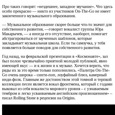
Про таких говорят: «нездешнее, западное звучание». Что здесь
особо прекрасно — никто из участников On-The-Go не имеет
законченного музыкального образования.
— Музыкальное образование скорее больше что-то значит для
собственного развития, —говорит вокалист группы Юра
Макарычев, — а иногда его отсутствие, наоборот, помогает
абстрагироваться от заученных шаблонов, которые
закладывает музыкальная школа. Если ты самоучка, у тебя
появляется больше поводов для собственного развития.
Год назад, на февральской презентации в «Космонавте», зал
был полон чрезвычайно приятной молодой публикой, явно
имеющей вкус — и к жизни и к музыке. Хочется верить, что
ряды их за это время только пополнились. «Палитра On-The-
Go очень широка – синти-поп, лоуфайный блюз, камерный
инди-фолк. Главным же достоинством этой томной и терпкой
коллекции песен является вокал фронтмена, который с годами
выковал из себя вокалиста мирового уровня – с узнаваемым
тембром и легко усваиваемым английским произношением» –
писал Rolling Stone в рецензии на Origins.