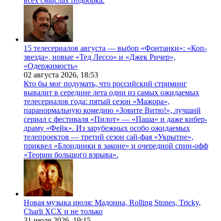
всех смыслах подборка.
15 телесериалов августа — выбор «Фонтанки»: «Коп-
звезда», новые «Тед Лессо» и «Джек Ричер»,
«Одержимость»
02 августа 2026,
18:53
Кто бы мог подумать, что российский стриминг
вывалит в середине лета одни из самых ожидаемых
телесериалов года: пятый сезон «Мажора»,
паранормальную комедию «Зовите Витю!», лучший
сериал с фестиваля «Пилот» — «Паша» и даже кибер-
драму «Фейк». Из зарубежных особо ожидаемых
телепроектов — третий сезон сай-фая «Укрытие»,
приквел «Блондинки в законе» и очередной спин-офф
«Теории большого взрыва».
Новая музыка июля: Мадонна, Rolling Stones, Tricky,
Charli XCX и не только
31 июля 2026,
19:15