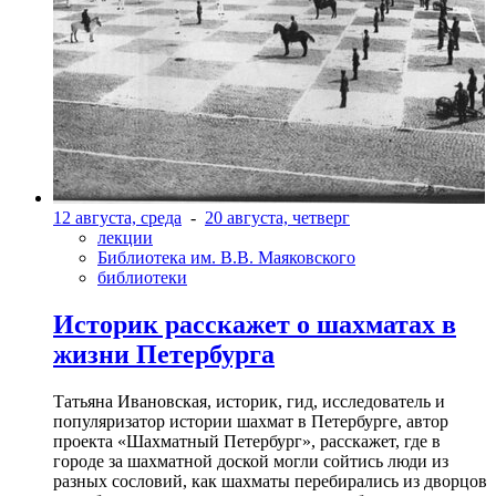
12 августа, среда
-
20 августа, четверг
лекции
Библиотека им. В.В. Маяковского
библиотеки
Историк расскажет о шахматах в
жизни Петербурга
Татьяна Ивановская, историк, гид, исследователь и
популяризатор истории шахмат в Петербурге, автор
проекта «Шахматный Петербург», расскажет, где в
городе за шахматной доской могли сойтись люди из
разных сословий, как шахматы перебирались из дворцов