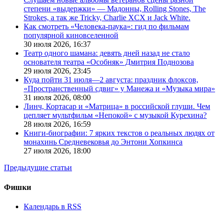
степени «выдержки» — Мадонны, Rolling Stones, The
Strokes, а так же Tricky, Charlie XCX и Jack White.
Как смотреть «Человека-паука»: гид по фильмам
популярной киновселенной
30 июля 2026,
16:37
Театр одного шамана: девять дней назад не стало
основателя театра «Особняк» Дмитрия Поднозова
29 июля 2026,
23:45
Куда пойти 31 июля—2 августа: праздник флоксов,
«Пространственный сдвиг» у Манежа и «Музыка мира»
31 июля 2026,
08:00
Линч, Кортасар и «Матрица» в российской глуши. Чем
цепляет мультфильм «Непокой» с музыкой Курехина?
28 июля 2026,
16:59
Книги-биографии: 7 ярких текстов о реальных людях от
монахинь Средневековья до Энтони Хопкинса
27 июля 2026,
18:00
Предыдущие статьи
Фишки
Календарь в RSS