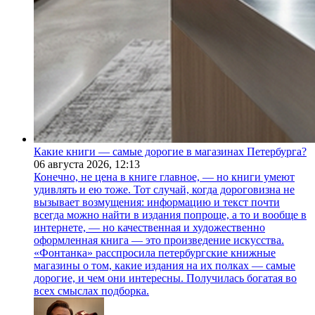
Какие книги — самые дорогие в магазинах Петербурга?
06 августа 2026,
12:13
Конечно, не цена в книге главное, — но книги умеют
удивлять и ею тоже. Тот случай, когда дороговизна не
вызывает возмущения: информацию и текст почти
всегда можно найти в издания попроще, а то и вообще в
интернете, — но качественная и художественно
оформленная книга — это произведение искусства.
«Фонтанка» расспросила петербургские книжные
магазины о том, какие издания на их полках — самые
дорогие, и чем они интересны. Получилась богатая во
всех смыслах подборка.