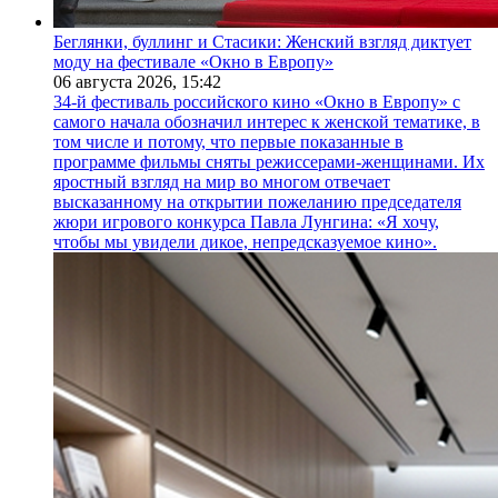
Беглянки, буллинг и Стасики: Женский взгляд диктует
моду на фестивале «Окно в Европу»
06 августа 2026,
15:42
34-й фестиваль российского кино «Окно в Европу» с
самого начала обозначил интерес к женской тематике, в
том числе и потому, что первые показанные в
программе фильмы сняты режиссерами-женщинами. Их
яростный взгляд на мир во многом отвечает
высказанному на открытии пожеланию председателя
жюри игрового конкурса Павла Лунгина: «Я хочу,
чтобы мы увидели дикое, непредсказуемое кино».