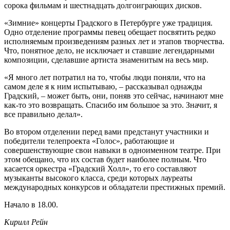
сорока фильмам и шестнадцать долгоиграющих дисков.
«Зимние» концерты Градского в Петербурге уже традиция.
Одно отделение программы певец обещает посвятить редко
исполняемым произведениям разных лет и этапов творчества.
Что, понятное дело, не исключает и ставшие легендарными
композиции, сделавшие артиста знаменитым на весь мир.
«Я много лет потратил на то, чтобы люди поняли, что на
самом деле я к ним испытываю, – рассказывал однажды
Градский, – может быть, они, поняв это сейчас, начинают мне
как-то это возвращать. Спасибо им большое за это. Значит, я
все правильно делал».
Во втором отделении перед вами предстанут участники и
победители телепроекта «Голос», работающие и
совершенствующие свои навыки в одноименном театре. При
этом обещано, что их состав будет наиболее полным. Что
касается оркестра «Градский Холл», то его составляют
музыканты высокого класса, среди которых лауреаты
международных конкурсов и обладатели престижных премий.
Начало в 18.00.
Кирилл Рейн