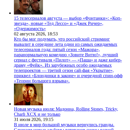
15 телесериалов августа — выбор «Фонтанки»: «Коп-
звезда», новые «Тед Лессо» и «Джек Ричер»,
«Одержимость»
02 августа 2026,
18:53
Кто бы мог подумать, что российский стриминг
вывалит в середине лета одни из самых ожидаемых
телесериалов года: пятый сезон «Мажора»,
паранормальную комедию «Зовите Витю!», лучший
сериал с фестиваля «Пилот» — «Паша» и даже кибер-
драму «Фейк». Из зарубежных особо ожидаемых
телепроектов — третий сезон сай-фая «Укрытие»,
приквел «Блондинки в законе» и очередной спин-офф
«Теории большого взрыва».
Новая музыка июля: Мадонна, Rolling Stones, Tricky,
Charli XCX и не только
31 июля 2026,
19:15
В июле в мир большой музыки вернулись гранды.
Слушаем новые альбомы ветеранов сцены разной