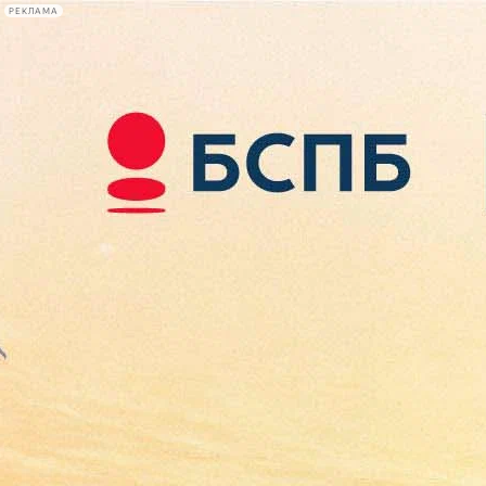
РЕКЛАМА
Афиша Plus
#телегид
Фонтанка.ру
Сегодня:
2026.08.07
20:14
Афиша Plus
кино
спектакли
выставки
концерты
лекции
книги
афиша плюс
новости
+