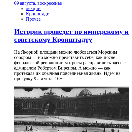
09 августа, воскресенье
лекции
Кронштадт
Прочее
Историк проведет по имперскому и
советскому Кронштадту
На Якорной площади можно любоваться Морским
собором — но можно представить себе, как после
февральской революции матросы расправились здесь с
адмиралом Робертом Виреном. А можно — как
протекала их обычная повседневная жизнь. Идем на
прогулку 9 августа. 16+