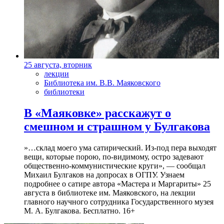
25 августа, вторник
лекции
Библиотека им. В.В. Маяковского
библиотеки
В «Маяковке» расскажут о
смешном и страшном у Булгакова
»…склад моего ума сатирический. Из-под пера выходят
вещи, которые порою, по-видимому, остро задевают
общественно-коммунистические круги», — сообщал
Михаил Булгаков на допросах в ОГПУ. Узнаем
подробнее о сатире автора «Мастера и Маргариты» 25
августа в библиотеке им. Маяковского, на лекции
главного научного сотрудника Государственного музея
М. А. Булгакова. Бесплатно. 16+