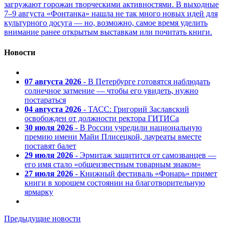
загружают горожан творческими активностями. В выходные
7–9 августа «Фонтанка» нашла не так много новых идей для
культурного досуга — но, возможно, самое время уделить
внимание ранее открытым выставкам или почитать книги.
Новости
07 августа 2026
- В Петербурге готовятся наблюдать
солнечное затмение — чтобы его увидеть, нужно
постараться
04 августа 2026
- ТАСС: Григорий Заславский
освобожден от должности ректора ГИТИСа
30 июля 2026
- В России учредили национальную
премию имени Майи Плисецкой, лауреаты вместе
поставят балет
29 июля 2026
- Эрмитаж защитится от самозванцев —
его имя стало «общеизвестным товарным знаком»
27 июля 2026
- Книжный фестиваль «Фонарь» примет
книги в хорошем состоянии на благотворительную
ярмарку
Предыдущие новости