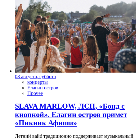
08 августа, суббота
концерты
Елагин остров
Прочее
SLAVA MARLOW, ЛСП, «Бонд с
кнопкой». Елагин остров примет
«Пикник Афиши»
Летний вайб традиционно поддерживает музыкальный