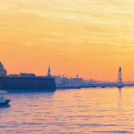
Markscheider Kunst выйдут
на сцену с «Хамелеоном»