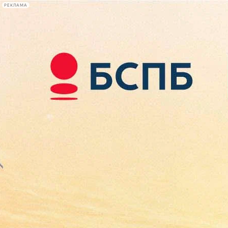
РЕКЛАМА
Афиша Plus
#телегид
Фонтанка.ру
Сегодня:
2026.08.08
15:54
Афиша Plus
кино
спектакли
выставки
концерты
лекции
книги
афиша плюс
новости
+