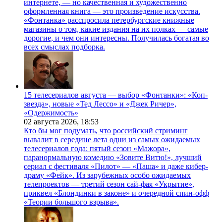
интернете, — но качественная и художественно
оформленная книга — это произведение искусства.
«Фонтанка» расспросила петербургские книжные
магазины о том, какие издания на их полках — самые
дорогие, и чем они интересны. Получилась богатая во
всех смыслах подборка.
15 телесериалов августа — выбор «Фонтанки»: «Коп-
звезда», новые «Тед Лессо» и «Джек Ричер»,
«Одержимость»
02 августа 2026,
18:53
Кто бы мог подумать, что российский стриминг
вывалит в середине лета одни из самых ожидаемых
телесериалов года: пятый сезон «Мажора»,
паранормальную комедию «Зовите Витю!», лучший
сериал с фестиваля «Пилот» — «Паша» и даже кибер-
драму «Фейк». Из зарубежных особо ожидаемых
телепроектов — третий сезон сай-фая «Укрытие»,
приквел «Блондинки в законе» и очередной спин-офф
«Теории большого взрыва».