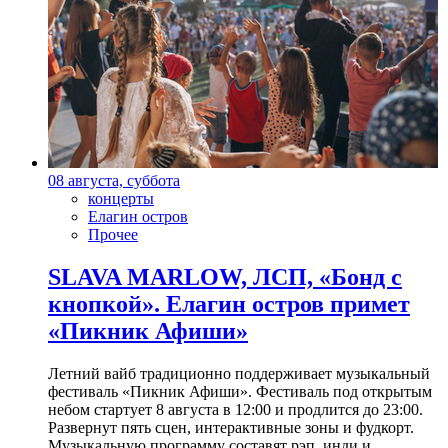
08 августа, суббота
концерты
Елагин остров
Прочее
SLAVA MARLOW, ЛСП, «Бонд с
кнопкой». Елагин остров примет
«Пикник Афиши»
Летний вайб традиционно поддерживает музыкальный
фестиваль «Пикник Афиши». Фестиваль под открытым
небом стартует 8 августа в 12:00 и продлится до 23:00.
Развернут пять сцен, интерактивные зоны и фудкорт.
Музыкальную программу составят рэп, инди и