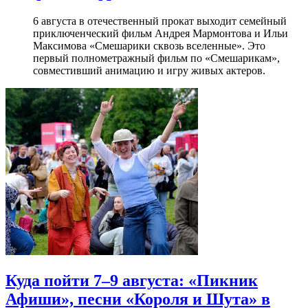
6 августа в отечественный прокат выходит семейный
приключенческий фильм Андрея Мармонтова и Ильи
Максимова «Смешарики сквозь вселенные». Это
первый полнометражный фильм по «Смешарикам»,
совместивший анимацию и игру живых актеров.
Куда пойти 7–9 августа: «Пикник
Афиши», песни «Короля и Шута» в