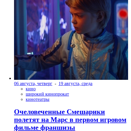
06 августа, четверг
-
19 августа, среда
кино
широкий кинопрокат
кинотеатры
Очеловеченные Смешарики
полетят на Марс в первом игровом
фильме франшизы