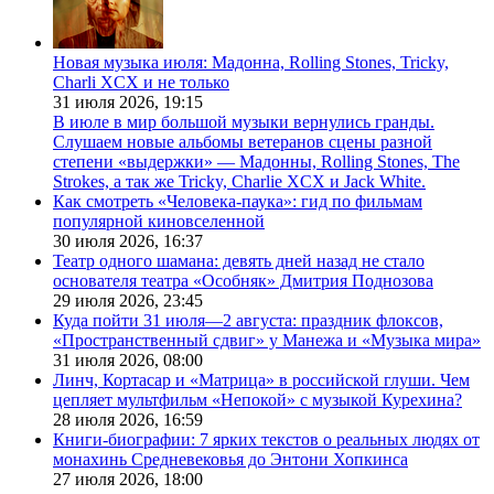
Новая музыка июля: Мадонна, Rolling Stones, Tricky,
Charli XCX и не только
31 июля 2026,
19:15
В июле в мир большой музыки вернулись гранды.
Слушаем новые альбомы ветеранов сцены разной
степени «выдержки» — Мадонны, Rolling Stones, The
Strokes, а так же Tricky, Charlie XCX и Jack White.
Как смотреть «Человека-паука»: гид по фильмам
популярной киновселенной
30 июля 2026,
16:37
Театр одного шамана: девять дней назад не стало
основателя театра «Особняк» Дмитрия Поднозова
29 июля 2026,
23:45
Куда пойти 31 июля—2 августа: праздник флоксов,
«Пространственный сдвиг» у Манежа и «Музыка мира»
31 июля 2026,
08:00
Линч, Кортасар и «Матрица» в российской глуши. Чем
цепляет мультфильм «Непокой» с музыкой Курехина?
28 июля 2026,
16:59
Книги-биографии: 7 ярких текстов о реальных людях от
монахинь Средневековья до Энтони Хопкинса
27 июля 2026,
18:00