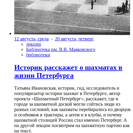
12 августа, среда
-
20 августа, четверг
лекции
Библиотека им. В.В. Маяковского
библиотеки
Историк расскажет о шахматах в
жизни Петербурга
Татьяна Ивановская, историк, гид, исследователь и
популяризатор истории шахмат в Петербурге, автор
проекта «Шахматный Петербург», расскажет, где в
городе за шахматной доской могли сойтись люди из
разных сословий, как шахматы перебирались из дворцов
и особняков в трактиры, а затем и в клубы, и почему
шахматной столицей России стал именно Петербург. А
на другой лекции посмотрим на шахматную партию как
на текст.