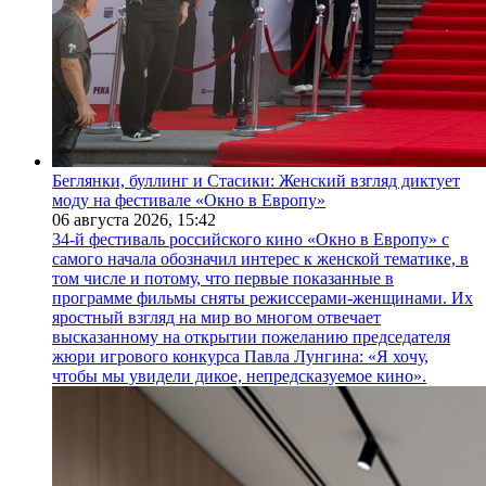
Беглянки, буллинг и Стасики: Женский взгляд диктует
моду на фестивале «Окно в Европу»
06 августа 2026,
15:42
34-й фестиваль российского кино «Окно в Европу» с
самого начала обозначил интерес к женской тематике, в
том числе и потому, что первые показанные в
программе фильмы сняты режиссерами-женщинами. Их
яростный взгляд на мир во многом отвечает
высказанному на открытии пожеланию председателя
жюри игрового конкурса Павла Лунгина: «Я хочу,
чтобы мы увидели дикое, непредсказуемое кино».