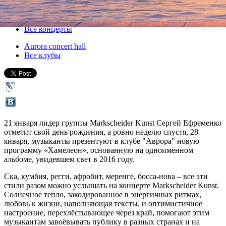
28 января 2017, суббота
,
20.00
Версия для печати
Все концерты
Aurora concert hall
Все клубы
21 января лидер группы Markscheider Kunst Сергей Ефременко
отметит свой день рождения, а ровно неделю спустя, 28
января, музыканты презентуют в клубе "Аврора" новую
программу «Хамелеон», основанную на одноимённом
альбоме, увидевшем свет в 2016 году.
Ска, кумбия, регги, афробит, меренге, босса-нова – все эти
стили разом можно услышать на концерте Markscheider Kunst.
Солнечное тепло, закодированное в энергичных ритмах,
любовь к жизни, наполняющая тексты, и оптимистичное
настроение, перехлёстывающее через край, помогают этим
музыкантам завоёвывать публику в разных странах и на