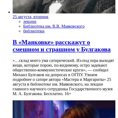
25 августа, вторник
лекции
Библиотека им. В.В. Маяковского
библиотеки
В «Маяковке» расскажут о
смешном и страшном у Булгакова
»…склад моего ума сатирический. Из-под пера выходят
вещи, которые порою, по-видимому, остро задевают
общественно-коммунистические круги», — сообщал
Михаил Булгаков на допросах в ОГПУ. Узнаем
подробнее о сатире автора «Мастера и Маргариты» 25
августа в библиотеке им. Маяковского, на лекции
главного научного сотрудника Государственного музея
М. А. Булгакова. Бесплатно. 16+