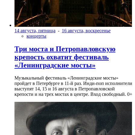
14 августа, пятница
-
16 августа, воскресенье
концерты
Три моста и Петропавловскую
крепость охватит фестиваль
«Ленинградские мосты»
Музыкальный фестиваль «Ленинградские мосты»
пройдет в Петербурге в 11-й раз. Инди-поп исполнители
выступят 14, 15 и 16 августа в Петропавловской
крепости и на трех мостах в центре. Вход свободный. 0+