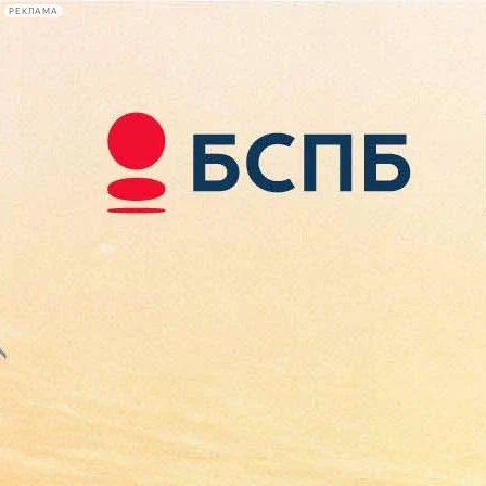
РЕКЛАМА
Афиша Plus
#телегид
Фонтанка.ру
Сегодня:
2026.08.08
12:32
Афиша Plus
кино
спектакли
выставки
концерты
лекции
книги
афиша плюс
новости
+