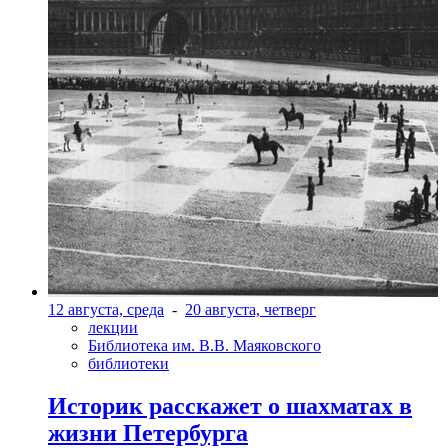
12 августа, среда
-
20 августа, четверг
лекции
Библиотека им. В.В. Маяковского
библиотеки
Историк расскажет о шахматах в
жизни Петербурга