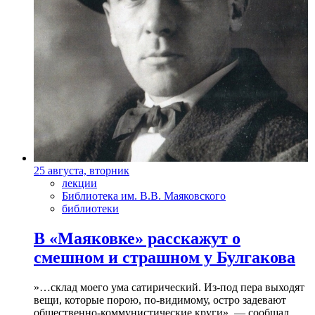
25 августа, вторник
лекции
Библиотека им. В.В. Маяковского
библиотеки
В «Маяковке» расскажут о
смешном и страшном у Булгакова
»…склад моего ума сатирический. Из-под пера выходят
вещи, которые порою, по-видимому, остро задевают
общественно-коммунистические круги», — сообщал