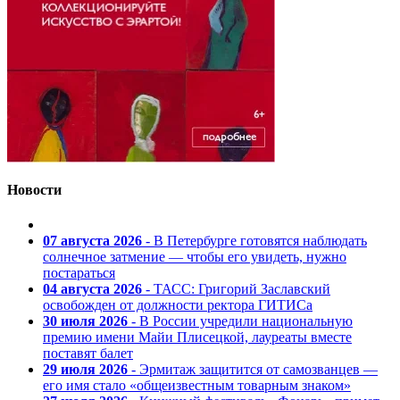
Новости
07 августа 2026
- В Петербурге готовятся наблюдать
солнечное затмение — чтобы его увидеть, нужно
постараться
04 августа 2026
- ТАСС: Григорий Заславский
освобожден от должности ректора ГИТИСа
30 июля 2026
- В России учредили национальную
премию имени Майи Плисецкой, лауреаты вместе
поставят балет
29 июля 2026
- Эрмитаж защитится от самозванцев —
его имя стало «общеизвестным товарным знаком»