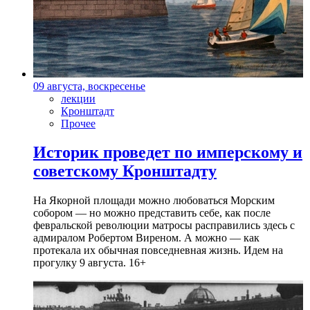
09 августа, воскресенье
лекции
Кронштадт
Прочее
Историк проведет по имперскому и
советскому Кронштадту
На Якорной площади можно любоваться Морским
собором — но можно представить себе, как после
февральской революции матросы расправились здесь с
адмиралом Робертом Виреном. А можно — как
протекала их обычная повседневная жизнь. Идем на
прогулку 9 августа. 16+