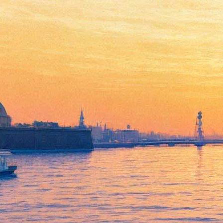
Юбилей и годовщину смерти
Дэвида Боуи отметят
киносеансом