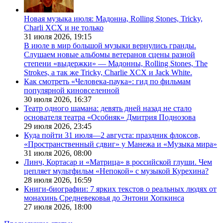
Новая музыка июля: Мадонна, Rolling Stones, Tricky,
Charli XCX и не только
31 июля 2026,
19:15
В июле в мир большой музыки вернулись гранды.
Слушаем новые альбомы ветеранов сцены разной
степени «выдержки» — Мадонны, Rolling Stones, The
Strokes, а так же Tricky, Charlie XCX и Jack White.
Как смотреть «Человека-паука»: гид по фильмам
популярной киновселенной
30 июля 2026,
16:37
Театр одного шамана: девять дней назад не стало
основателя театра «Особняк» Дмитрия Поднозова
29 июля 2026,
23:45
Куда пойти 31 июля—2 августа: праздник флоксов,
«Пространственный сдвиг» у Манежа и «Музыка мира»
31 июля 2026,
08:00
Линч, Кортасар и «Матрица» в российской глуши. Чем
цепляет мультфильм «Непокой» с музыкой Курехина?
28 июля 2026,
16:59
Книги-биографии: 7 ярких текстов о реальных людях от
монахинь Средневековья до Энтони Хопкинса
27 июля 2026,
18:00