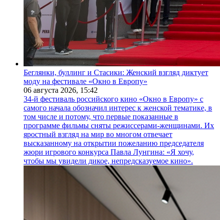
Беглянки, буллинг и Стасики: Женский взгляд диктует
моду на фестивале «Окно в Европу»
06 августа 2026,
15:42
34-й фестиваль российского кино «Окно в Европу» с
самого начала обозначил интерес к женской тематике, в
том числе и потому, что первые показанные в
программе фильмы сняты режиссерами-женщинами. Их
яростный взгляд на мир во многом отвечает
высказанному на открытии пожеланию председателя
жюри игрового конкурса Павла Лунгина: «Я хочу,
чтобы мы увидели дикое, непредсказуемое кино».