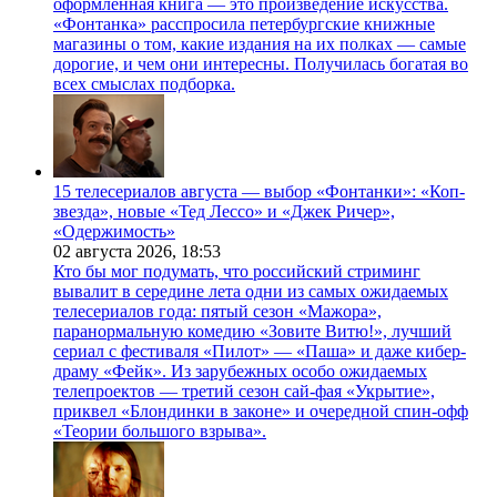
оформленная книга — это произведение искусства.
«Фонтанка» расспросила петербургские книжные
магазины о том, какие издания на их полках — самые
дорогие, и чем они интересны. Получилась богатая во
всех смыслах подборка.
15 телесериалов августа — выбор «Фонтанки»: «Коп-
звезда», новые «Тед Лессо» и «Джек Ричер»,
«Одержимость»
02 августа 2026,
18:53
Кто бы мог подумать, что российский стриминг
вывалит в середине лета одни из самых ожидаемых
телесериалов года: пятый сезон «Мажора»,
паранормальную комедию «Зовите Витю!», лучший
сериал с фестиваля «Пилот» — «Паша» и даже кибер-
драму «Фейк». Из зарубежных особо ожидаемых
телепроектов — третий сезон сай-фая «Укрытие»,
приквел «Блондинки в законе» и очередной спин-офф
«Теории большого взрыва».