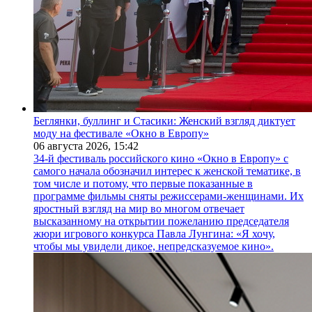
Беглянки, буллинг и Стасики: Женский взгляд диктует
моду на фестивале «Окно в Европу»
06 августа 2026,
15:42
34-й фестиваль российского кино «Окно в Европу» с
самого начала обозначил интерес к женской тематике, в
том числе и потому, что первые показанные в
программе фильмы сняты режиссерами-женщинами. Их
яростный взгляд на мир во многом отвечает
высказанному на открытии пожеланию председателя
жюри игрового конкурса Павла Лунгина: «Я хочу,
чтобы мы увидели дикое, непредсказуемое кино».