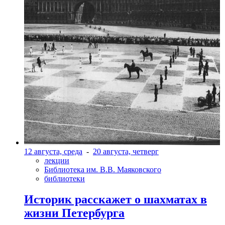
12 августа, среда
-
20 августа, четверг
лекции
Библиотека им. В.В. Маяковского
библиотеки
Историк расскажет о шахматах в
жизни Петербурга