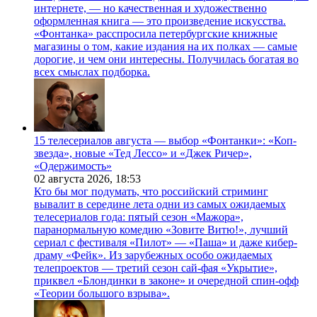
интернете, — но качественная и художественно
оформленная книга — это произведение искусства.
«Фонтанка» расспросила петербургские книжные
магазины о том, какие издания на их полках — самые
дорогие, и чем они интересны. Получилась богатая во
всех смыслах подборка.
15 телесериалов августа — выбор «Фонтанки»: «Коп-
звезда», новые «Тед Лессо» и «Джек Ричер»,
«Одержимость»
02 августа 2026,
18:53
Кто бы мог подумать, что российский стриминг
вывалит в середине лета одни из самых ожидаемых
телесериалов года: пятый сезон «Мажора»,
паранормальную комедию «Зовите Витю!», лучший
сериал с фестиваля «Пилот» — «Паша» и даже кибер-
драму «Фейк». Из зарубежных особо ожидаемых
телепроектов — третий сезон сай-фая «Укрытие»,
приквел «Блондинки в законе» и очередной спин-офф
«Теории большого взрыва».