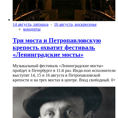
14 августа, пятница
-
16 августа, воскресенье
концерты
Три моста и Петропавловскую
крепость охватит фестиваль
«Ленинградские мосты»
Музыкальный фестиваль «Ленинградские мосты»
пройдет в Петербурге в 11-й раз. Инди-поп исполнители
выступят 14, 15 и 16 августа в Петропавловской
крепости и на трех мостах в центре. Вход свободный. 0+