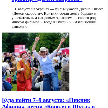
С 6 августа на экранах — фильм ужасов Джона Кийеса
«Демон скорости». Критики сочли ленту бодрым и
увлекательным жанровым зрелищeм — своего рода
миксом фильмов «Поезд в Пусан» и «Изгоняющий
дьявола».
Куда пойти 7–9 августа: «Пикник
Афиши», песни «Короля и Шута» в