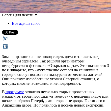
03 января 2017, вторник
-
08 января 2017, воскресенье
Версия для печати
Все афиша плюс
Зима и праздники – не повод сидеть дома и зависать над
очередным сериалом. Так решили организаторы
петербургского фестиваля «Открытая карта». Это значит, что 3
по 8 января те, кто «мужественно остался на каникулы в
городе», смогут попасть на экскурсии от местных жителей.
Они покажут излюбленные уголки Северной столицы, о
которых многие, возможно, и не подозревают.
В
программе
заявлено несколько старых проверенных
маршрутов вроде прогулки «в темноту» с незрячим гидом или
визита в «брюхо Петербурга» – торговые дворы Гостиного и
Апраксина двора. Но появилось и восемь новых экскурсий.