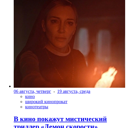
06 августа, четверг
-
19 августа, среда
кино
широкий кинопрокат
кинотеатры
В кино покажут мистический
триллер «Демон скорости»