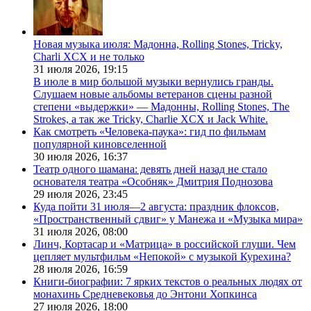
Новая музыка июля: Мадонна, Rolling Stones, Tricky,
Charli XCX и не только
31 июля 2026,
19:15
В июле в мир большой музыки вернулись гранды.
Слушаем новые альбомы ветеранов сцены разной
степени «выдержки» — Мадонны, Rolling Stones, The
Strokes, а так же Tricky, Charlie XCX и Jack White.
Как смотреть «Человека-паука»: гид по фильмам
популярной киновселенной
30 июля 2026,
16:37
Театр одного шамана: девять дней назад не стало
основателя театра «Особняк» Дмитрия Поднозова
29 июля 2026,
23:45
Куда пойти 31 июля—2 августа: праздник флоксов,
«Пространственный сдвиг» у Манежа и «Музыка мира»
31 июля 2026,
08:00
Линч, Кортасар и «Матрица» в российской глуши. Чем
цепляет мультфильм «Непокой» с музыкой Курехина?
28 июля 2026,
16:59
Книги-биографии: 7 ярких текстов о реальных людях от
монахинь Средневековья до Энтони Хопкинса
27 июля 2026,
18:00