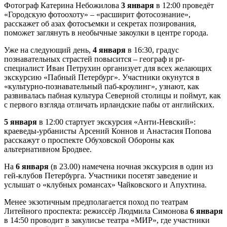
Фотограф Катерина Небожилова
3 января
в 12:00 проведёт
«Городскую фотоохоту» – «расширит фотосознание»,
расскажет об азах фотосъемки и секретах позирования,
поможет заглянуть в необычные закоулки в центре города.
Уже на следующий день,
4 января
в 16:30, градус
познавательных страстей повысится – географ и pr-
специалист Иван Петрухин организует для всех желающих
экскурсию «Пабный Петербург». Участники окунутся в
«культурно-познавательный паб-кроулинг», узнают, как
развивалась пабная культура Северной столицы и поймут, как
с первого взгляда отличать ирландские пабы от английских.
5 января
в 12:00 стартует экскурсия «Анти-Невский»:
краеведы-урбанисты Арсений Коннов и Анастасия Попова
расскажут о проспекте Обуховской Обороны как
альтернативном Бродвее.
На
6 января
(в 23.00) намечена ночная экскурсия в один из
гей-клубов Петербурга. Участники посетят заведение и
услышат о «клубных романсах» Чайковского и Апухтина.
Менее экзотичным предполагается поход по театрам
Литейного проспекта: режиссёр Людмила Симонова
6 января
в 14:50 проводит в закулисье театра «МИР», где участники