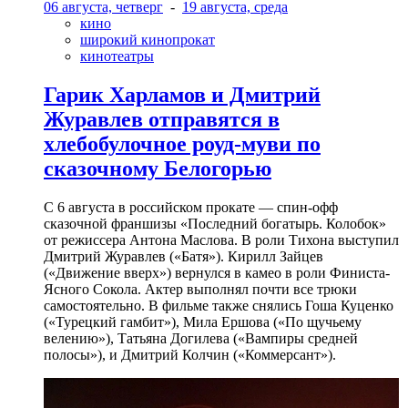
06 августа, четверг
-
19 августа, среда
кино
широкий кинопрокат
кинотеатры
Гарик Харламов и Дмитрий
Журавлев отправятся в
хлебобулочное роуд-муви по
сказочному Белогорью
С 6 августа в российском прокате — спин-офф
сказочной франшизы «Последний богатырь. Колобок»
от режиссера Антона Маслова. В роли Тихона выступил
Дмитрий Журавлев («Батя»). Кирилл Зайцев
(«Движение вверх») вернулся в камео в роли Финиста-
Ясного Сокола. Актер выполнял почти все трюки
самостоятельно. В фильме также снялись Гоша Куценко
(«Турецкий гамбит»), Мила Ершова («По щучьему
велению»), Татьяна Догилева («Вампиры средней
полосы»), и Дмитрий Колчин («Коммерсант»).