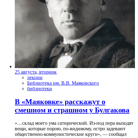
25 августа, вторник
лекции
Библиотека им. В.В. Маяковского
библиотеки
В «Маяковке» расскажут о
смешном и страшном у Булгакова
»…склад моего ума сатирический. Из-под пера выходят
вещи, которые порою, по-видимому, остро задевают
общественно-коммунистические круги», — сообщал