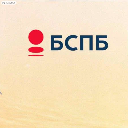
РЕКЛАМА
Афиша Plus
#телегид
Фонтанка.ру
Сегодня:
2026.08.10
11:03
Афиша Plus
кино
спектакли
выставки
концерты
лекции
книги
афиша плюс
новости
+