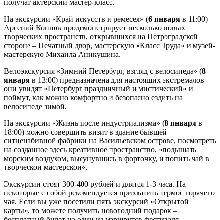
получат актёрский мастер-класс.
На экскурсии «Край искусств и ремесел» (
6 января
в 11:00)
Арсений Коннов продемонстрирует несколько новых
творческих пространств, открывшихся на Петроградской
стороне – Печатный двор, мастерскую «Класс Труда» и музей-
мастерскую Михаила Аникушина.
Велоэкскурсия «Зимний Петербург, взгляд с велосипеда» (
8
января
в 13:00) предназначена для настоящих экстремалов –
они увидят «Петербург праздничный и мистический» и
поймут, как можно комфортно и безопасно ездить на
велосипеде зимой.
На экскурсии «Жизнь после индустриализма» (
8 января
в
18:00) можно совершить визит в здание бывшей
ситценабивной фабрики на Васильевском острове, посмотреть
на созданное здесь креативное пространство, «подышать
морским воздухом, высунувшись в форточку, и попить чай в
творческой мастерской».
Экскурсии стоят 300-400 рублей и длятся 1-3 часа. На
некоторые с собой рекомендуется прихватить термос горячего
чая. Если вы уже посетили пять экскурсий «Открытой
карты», то можете получить новогодний подарок –
бесплатный билет на один из маршрутов фестиваля.