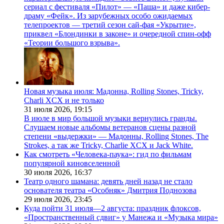
сериал с фестиваля «Пилот» — «Паша» и даже кибер-
драму «Фейк». Из зарубежных особо ожидаемых
телепроектов — третий сезон сай-фая «Укрытие»,
приквел «Блондинки в законе» и очередной спин-офф
«Теории большого взрыва».
Новая музыка июля: Мадонна, Rolling Stones, Tricky,
Charli XCX и не только
31 июля 2026,
19:15
В июле в мир большой музыки вернулись гранды.
Слушаем новые альбомы ветеранов сцены разной
степени «выдержки» — Мадонны, Rolling Stones, The
Strokes, а так же Tricky, Charlie XCX и Jack White.
Как смотреть «Человека-паука»: гид по фильмам
популярной киновселенной
30 июля 2026,
16:37
Театр одного шамана: девять дней назад не стало
основателя театра «Особняк» Дмитрия Поднозова
29 июля 2026,
23:45
Куда пойти 31 июля—2 августа: праздник флоксов,
«Пространственный сдвиг» у Манежа и «Музыка мира»