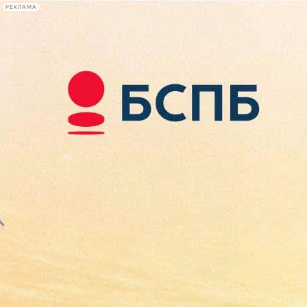
РЕКЛАМА
Афиша Plus
#телегид
Фонтанка.ру
Сегодня:
2026.08.08
07:33
Афиша Plus
кино
спектакли
выставки
концерты
лекции
книги
афиша плюс
новости
+