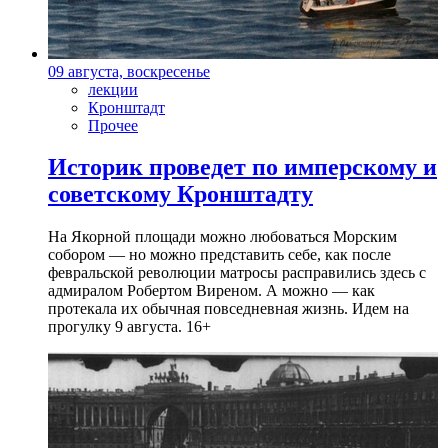
09 августа, воскресенье
лекции
Кронштадт
Прочее
Историк проведет по имперскому и
советскому Кронштадту
На Якорной площади можно любоваться Морским
собором — но можно представить себе, как после
февральской революции матросы расправились здесь с
адмиралом Робертом Виреном. А можно — как
протекала их обычная повседневная жизнь. Идем на
прогулку 9 августа. 16+