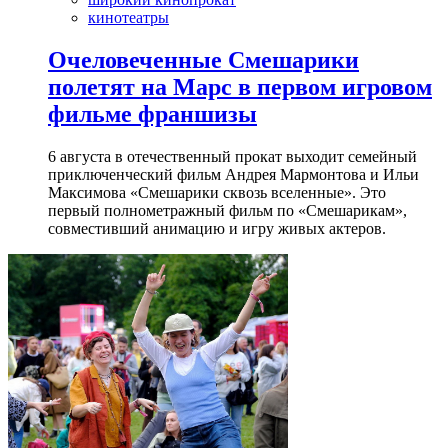
кинотеатры
Очеловеченные Смешарики
полетят на Марс в первом игровом
фильме франшизы
6 августа в отечественный прокат выходит семейный
приключенческий фильм Андрея Мармонтова и Ильи
Максимова «Смешарики сквозь вселенные». Это
первый полнометражный фильм по «Смешарикам»,
совместивший анимацию и игру живых актеров.