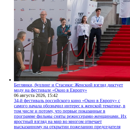
Беглянки, буллинг и Стасики: Женский взгляд диктует
моду на фестивале «Окно в Европу»
06 августа 2026,
15:42
34-й фестиваль российского кино «Окно в Европу» с
самого начала обозначил интерес к женской тематике, в
том числе и потому, что первые показанные в
программе фильмы сняты режиссерами-женщинами. Их
яростный взгляд на мир во многом отвечает
высказанному на открытии пожеланию председателя