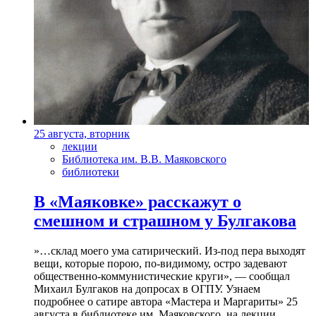
25 августа, вторник
лекции
Библиотека им. В.В. Маяковского
библиотеки
В «Маяковке» расскажут о
смешном и страшном у Булгакова
»…склад моего ума сатирический. Из-под пера выходят
вещи, которые порою, по-видимому, остро задевают
общественно-коммунистические круги», — сообщал
Михаил Булгаков на допросах в ОГПУ. Узнаем
подробнее о сатире автора «Мастера и Маргариты» 25
августа в библиотеке им. Маяковского, на лекции