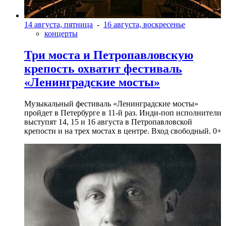
14 августа, пятница
-
16 августа, воскресенье
концерты
Три моста и Петропавловскую
крепость охватит фестиваль
«Ленинградские мосты»
Музыкальный фестиваль «Ленинградские мосты»
пройдет в Петербурге в 11-й раз. Инди-поп исполнители
выступят 14, 15 и 16 августа в Петропавловской
крепости и на трех мостах в центре. Вход свободный. 0+