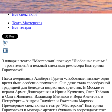
03 января 2017, вторник
,
19.30
Версия для печати
Все спектакли
Театр Мастерская
Все театры
3 января в театре "Мастерская" покажут "Любовные письма"
– трогательный и нежный спектакль режиссера Екатерины
Гороховской.
Пьеса американца Альберта Гурнея «Любовные письма» одно
время была особенно популярна. Она даже стала своеобразной
традицией для бенефиса возрастных артистов. В Москве ее
играли Армен Джигарханян и Ирина Купченко, Олег Табаков
и Ольга Яковлева, Владимир Меньшов и Вера Алентова, в
Петербурге – Андрей Толубеев и Екатерина Марусяк.
Премьерным спектаклем в театре "Мастерская" Екатерина
Гороховская и молодые артисты буквально возрождают этот