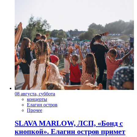
08 августа, суббота
концерты
Елагин остров
Прочее
SLAVA MARLOW, ЛСП, «Бонд с
кнопкой». Елагин остров примет