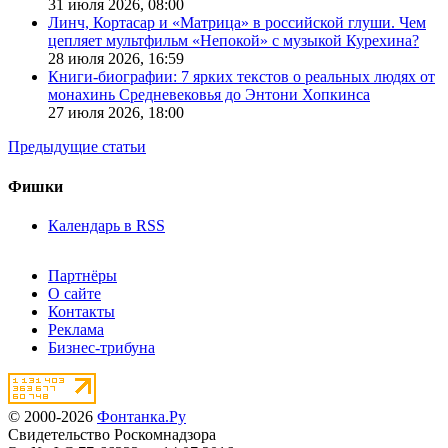
31 июля 2026,
08:00
Линч, Кортасар и «Матрица» в российской глуши. Чем
цепляет мультфильм «Непокой» с музыкой Курехина?
28 июля 2026,
16:59
Книги-биографии: 7 ярких текстов о реальных людях от
монахинь Средневековья до Энтони Хопкинса
27 июля 2026,
18:00
Предыдущие статьи
Фишки
Календарь в RSS
Партнёры
О сайте
Контакты
Реклама
Бизнес-трибуна
© 2000-2026
Фонтанка.Ру
Свидетельство Роскомнадзора