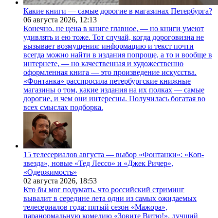
Какие книги — самые дорогие в магазинах Петербурга?
06 августа 2026,
12:13
Конечно, не цена в книге главное, — но книги умеют
удивлять и ею тоже. Тот случай, когда дороговизна не
вызывает возмущения: информацию и текст почти
всегда можно найти в издания попроще, а то и вообще в
интернете, — но качественная и художественно
оформленная книга — это произведение искусства.
«Фонтанка» расспросила петербургские книжные
магазины о том, какие издания на их полках — самые
дорогие, и чем они интересны. Получилась богатая во
всех смыслах подборка.
15 телесериалов августа — выбор «Фонтанки»: «Коп-
звезда», новые «Тед Лессо» и «Джек Ричер»,
«Одержимость»
02 августа 2026,
18:53
Кто бы мог подумать, что российский стриминг
вывалит в середине лета одни из самых ожидаемых
телесериалов года: пятый сезон «Мажора»,
паранормальную комедию «Зовите Витю!», лучший