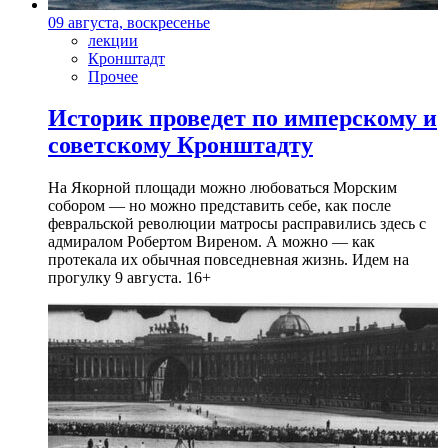
09 августа, воскресенье
лекции
Кронштадт
Прочее
Историк проведет по имперскому и
советскому Кронштадту
На Якорной площади можно любоваться Морским
собором — но можно представить себе, как после
февральской революции матросы расправились здесь с
адмиралом Робертом Виреном. А можно — как
протекала их обычная повседневная жизнь. Идем на
прогулку 9 августа. 16+