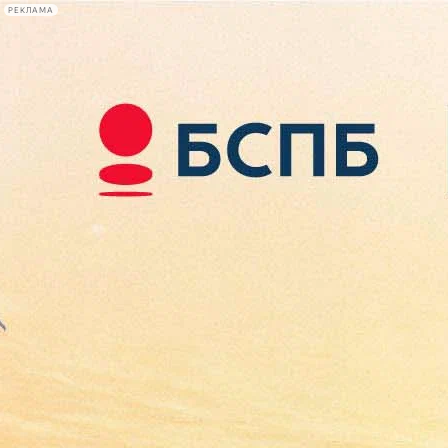
РЕКЛАМА
Афиша Plus
#телегид
Фонтанка.ру
Сегодня:
2026.08.08
05:05
Афиша Plus
кино
спектакли
выставки
концерты
лекции
книги
афиша плюс
новости
+