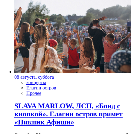
08 августа, суббота
концерты
Елагин остров
Прочее
SLAVA MARLOW, ЛСП, «Бонд с
кнопкой». Елагин остров примет
«Пикник Афиши»