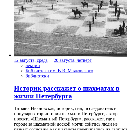
12 августа, среда
-
20 августа, четверг
лекции
Библиотека им. В.В. Маяковского
библиотеки
Историк расскажет о шахматах в
жизни Петербурга
Татьяна Ивановская, историк, гид, исследователь и
популяризатор истории шахмат в Петербурге, автор
проекта «Шахматный Петербург», расскажет, где в
городе за шахматной доской могли сойтись люди из
разных сословий, как шахматы перебирались из дворцов