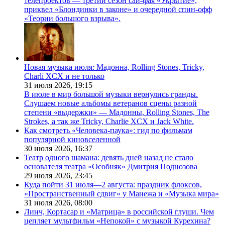
телепроектов — третий сезон сай-фая «Укрытие»,
приквел «Блондинки в законе» и очередной спин-офф
«Теории большого взрыва».
Новая музыка июля: Мадонна, Rolling Stones, Tricky,
Charli XCX и не только
31 июля 2026,
19:15
В июле в мир большой музыки вернулись гранды.
Слушаем новые альбомы ветеранов сцены разной
степени «выдержки» — Мадонны, Rolling Stones, The
Strokes, а так же Tricky, Charlie XCX и Jack White.
Как смотреть «Человека-паука»: гид по фильмам
популярной киновселенной
30 июля 2026,
16:37
Театр одного шамана: девять дней назад не стало
основателя театра «Особняк» Дмитрия Поднозова
29 июля 2026,
23:45
Куда пойти 31 июля—2 августа: праздник флоксов,
«Пространственный сдвиг» у Манежа и «Музыка мира»
31 июля 2026,
08:00
Линч, Кортасар и «Матрица» в российской глуши. Чем
цепляет мультфильм «Непокой» с музыкой Курехина?