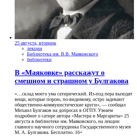
25 августа, вторник
лекции
Библиотека им. В.В. Маяковского
библиотеки
В «Маяковке» расскажут о
смешном и страшном у Булгакова
»…склад моего ума сатирический. Из-под пера выходят
вещи, которые порою, по-видимому, остро задевают
общественно-коммунистические круги», — сообщал
Михаил Булгаков на допросах в ОГПУ. Узнаем
подробнее о сатире автора «Мастера и Маргариты» 25
августа в библиотеке им. Маяковского, на лекции
главного научного сотрудника Государственного музея
М. А. Булгакова. Бесплатно. 16+