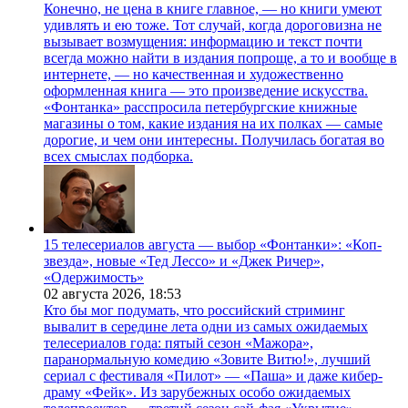
Конечно, не цена в книге главное, — но книги умеют
удивлять и ею тоже. Тот случай, когда дороговизна не
вызывает возмущения: информацию и текст почти
всегда можно найти в издания попроще, а то и вообще в
интернете, — но качественная и художественно
оформленная книга — это произведение искусства.
«Фонтанка» расспросила петербургские книжные
магазины о том, какие издания на их полках — самые
дорогие, и чем они интересны. Получилась богатая во
всех смыслах подборка.
15 телесериалов августа — выбор «Фонтанки»: «Коп-
звезда», новые «Тед Лессо» и «Джек Ричер»,
«Одержимость»
02 августа 2026,
18:53
Кто бы мог подумать, что российский стриминг
вывалит в середине лета одни из самых ожидаемых
телесериалов года: пятый сезон «Мажора»,
паранормальную комедию «Зовите Витю!», лучший
сериал с фестиваля «Пилот» — «Паша» и даже кибер-
драму «Фейк». Из зарубежных особо ожидаемых