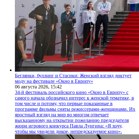
Беглянки, буллинг и Стасики: Женский взгляд диктует
моду на фестивале «Окно в Европу»
06 августа 2026,
15:42
34-й фестиваль российского кино «Окно в Европу» с
самого начала обозначил интерес к женской тематике, в
том числе и потому, что первые показанные в
программе фильмы сняты режиссерами-женщинами. Их
яростный взгляд на мир во многом отвечает
высказанному на открытии пожеланию председателя
жюри игрового конкурса Павла Лунгина: «Я хочу,
чтобы мы увидели дикое, непредсказуемое кино».