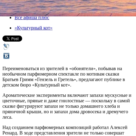
29 декабря 2016, четверг
-
08 января 2017, воскресенье
Версия для печати
Все афиша плюс
«Культурный кот»
Переименоваться из зрителей в «обонятели», побывав на
необычном парфюмерном спектакле по мотивам сказки
Братьев Гримм «Гензель и Гретель», предлагают публике в
детском бюро «Культурный кот».
Ароматические эксперименты включают запахи мускусные и
цветочные, пряные и даже гнилостные — поскольку в самой
сказке фигурируют запахи не только домашнего хлеба и
пряничной крыши, но и запахи дома дровосека и дремучего
леса.
Над созданием парфюмерных композиций работал Алексей
Ренард. В ходе представления зрители не только совершат