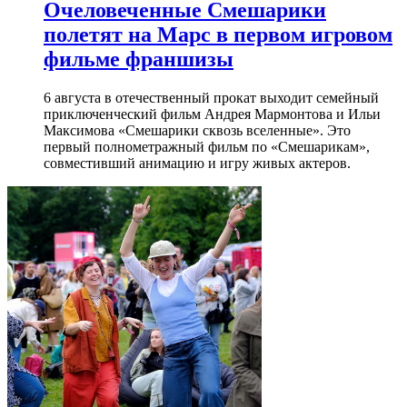
Очеловеченные Смешарики
полетят на Марс в первом игровом
фильме франшизы
6 августа в отечественный прокат выходит семейный
приключенческий фильм Андрея Мармонтова и Ильи
Максимова «Смешарики сквозь вселенные». Это
первый полнометражный фильм по «Смешарикам»,
совместивший анимацию и игру живых актеров.