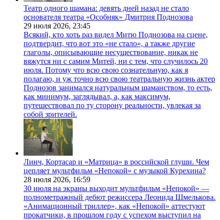
Театр одного шамана: девять дней назад не стало
основателя театра «Особняк» Дмитрия Поднозова
29 июля 2026,
23:45
Всякий, кто хоть раз видел Митю Поднозова на сцене,
подтвердит, что вот это «не стало», а также другие
глаголы, описывающие несуществование, никак не
вяжутся ни с самим Митей, ни с тем, что случилось 20
июля. Потому что всю свою сознательную, как я
полагаю, и уж точно всю свою театральную жизнь актер
Поднозов занимался натуральным шаманством, то есть,
как минимум, заглядывал, а, как максимум,
путешествовал по ту сторону реальности, увлекая за
собой зрителей.
Линч, Кортасар и «Матрица» в российской глуши. Чем
цепляет мультфильм «Непокой» с музыкой Курехина?
28 июля 2026,
16:59
30 июля на экраны выходит мультфильм «Непокой» —
полнометражный дебют режиссера Леонида Шмелькова.
«Анимационный триллер», как «Непокой» аттестуют
прокатчики, в прошлом году с успехом выступил на