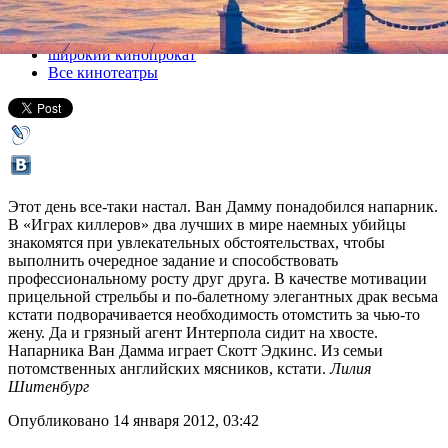
Все кино
широкий кинопрокат
Все кинотеатры
Этот день все-таки настал. Ван Дамму понадобился напарник.
В «Играх киллеров» два лучших в мире наемных убийцы
знакомятся при увлекательных обстоятельствах, чтобы
выполнить очередное задание и способствовать
профессиональному росту друг друга. В качестве мотивации
прицельной стрельбы и по-балетному элегантных драк весьма
кстати подворачивается необходимость отомстить за чью-то
жену. Да и грязный агент Интерпола сидит на хвосте.
Напарника Ван Дамма играет Скотт Эдкинс. Из семьи
потомственных английских мясников, кстати.
Лилия
Шитенбург
Опубликовано 14 января 2012, 03:42