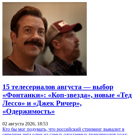
15 телесериалов августа — выбор
«Фонтанки»: «Коп-звезда», новые «Тед
Лессо» и «Джек Ричер»,
«Одержимость»
02 августа 2026, 18:53
Кто бы мог подумать, что российский стриминг вывалит в
середине лета одни из самых ожидаемых телесериалов года: