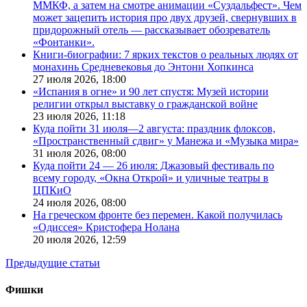
ММКФ, а затем на смотре анимации «Суздальфест». Чем
может зацепить история про двух друзей, свернувших в
придорожный отель — рассказывает обозреватель
«Фонтанки».
Книги-биографии: 7 ярких текстов о реальных людях от
монахинь Средневековья до Энтони Хопкинса
27 июля 2026,
18:00
«Испания в огне» и 90 лет спустя: Музей истории
религии открыл выставку о гражданской войне
23 июля 2026,
11:18
Куда пойти 31 июля—2 августа: праздник флоксов,
«Пространственный сдвиг» у Манежа и «Музыка мира»
31 июля 2026,
08:00
Куда пойти 24 — 26 июля: Джазовый фестиваль по
всему городу, «Окна Открой» и уличные театры в
ЦПКиО
24 июля 2026,
08:00
На греческом фронте без перемен. Какой получилась
«Одиссея» Кристофера Нолана
20 июля 2026,
12:59
Предыдущие статьи
Фишки