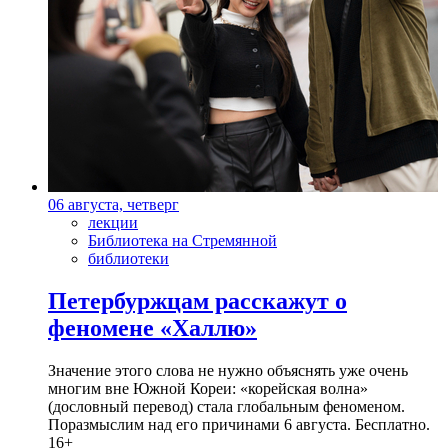
06 августа, четверг
лекции
Библиотека на Стремянной
библиотеки
Петербуржцам расскажут о
феномене «Халлю»
Значение этого слова не нужно объяснять уже очень
многим вне Южной Кореи: «корейская волна»
(дословный перевод) стала глобальным феноменом.
Поразмыслим над его причинами 6 августа. Бесплатно.
16+