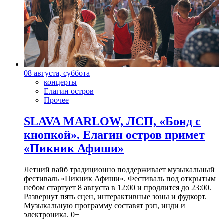
08 августа, суббота
концерты
Елагин остров
Прочее
SLAVA MARLOW, ЛСП, «Бонд с
кнопкой». Елагин остров примет
«Пикник Афиши»
Летний вайб традиционно поддерживает музыкальный
фестиваль «Пикник Афиши». Фестиваль под открытым
небом стартует 8 августа в 12:00 и продлится до 23:00.
Развернут пять сцен, интерактивные зоны и фудкорт.
Музыкальную программу составят рэп, инди и
электроника. 0+