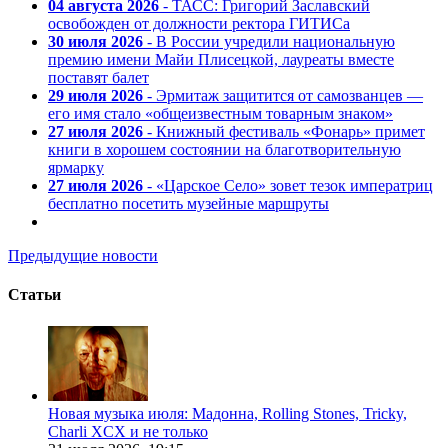
04 августа 2026
- ТАСС: Григорий Заславский
освобожден от должности ректора ГИТИСа
30 июля 2026
- В России учредили национальную
премию имени Майи Плисецкой, лауреаты вместе
поставят балет
29 июля 2026
- Эрмитаж защитится от самозванцев —
его имя стало «общеизвестным товарным знаком»
27 июля 2026
- Книжный фестиваль «Фонарь» примет
книги в хорошем состоянии на благотворительную
ярмарку
27 июля 2026
- «Царское Село» зовет тезок императриц
бесплатно посетить музейные маршруты
Предыдущие новости
Статьи
Новая музыка июля: Мадонна, Rolling Stones, Tricky,
Charli XCX и не только