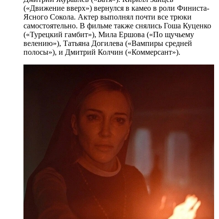
(«Движение вверх») вернулся в камео в роли Финиста-
Ясного Сокола. Актер выполнял почти все трюки
самостоятельно. В фильме также снялись Гоша Куценко
(«Турецкий гамбит»), Мила Ершова («По щучьему
велению»), Татьяна Догилева («Вампиры средней
полосы»), и Дмитрий Колчин («Коммерсант»).