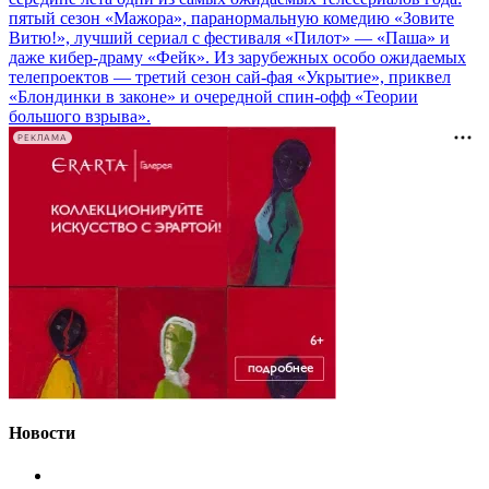
пятый сезон «Мажора», паранормальную комедию «Зовите
Витю!», лучший сериал с фестиваля «Пилот» — «Паша» и
даже кибер-драму «Фейк». Из зарубежных особо ожидаемых
телепроектов — третий сезон сай-фая «Укрытие», приквел
«Блондинки в законе» и очередной спин-офф «Теории
большого взрыва».
РЕКЛАМА
Новости