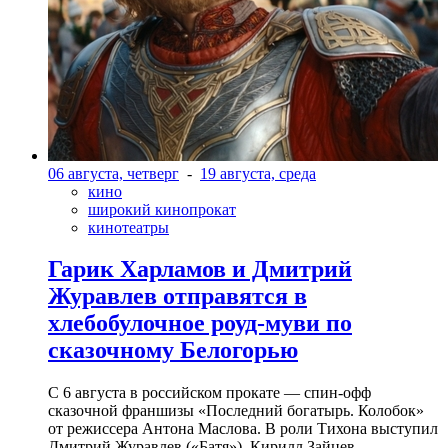
06 августа, четверг
-
19 августа, среда
кино
широкий кинопрокат
кинотеатры
Гарик Харламов и Дмитрий
Журавлев отправятся в
хлебобулочное роуд-муви по
сказочному Белогорью
С 6 августа в российском прокате — спин-офф
сказочной франшизы «Последний богатырь. Колобок»
от режиссера Антона Маслова. В роли Тихона выступил
Дмитрий Журавлев («Батя»). Кирилл Зайцев