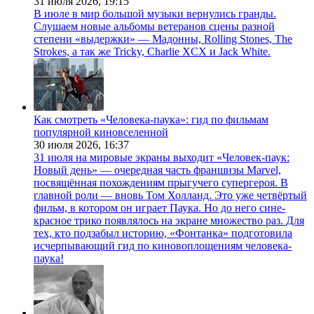
31 июля 2026,
19:15
В июле в мир большой музыки вернулись гранды.
Слушаем новые альбомы ветеранов сцены разной
степени «выдержки» — Мадонны, Rolling Stones, The
Strokes, а так же Tricky, Charlie XCX и Jack White.
Как смотреть «Человека-паука»: гид по фильмам
популярной киновселенной
30 июля 2026,
16:37
31 июля на мировые экраны выходит «Человек-паук:
Новый день» — очередная часть франшизы Marvel,
посвящённая похождениям прыгучего супергероя. В
главной роли — вновь Том Холланд. Это уже четвёртый
фильм, в котором он играет Паука. Но до него сине-
красное трико появлялось на экране множество раз. Для
тех, кто подзабыл историю, «Фонтанка» подготовила
исчерпывающий гид по киновоплощениям человека-
паука!