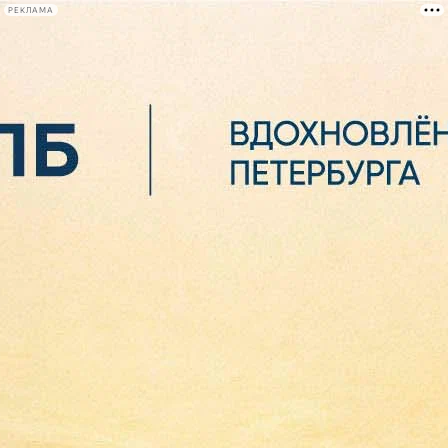
РЕКЛАМА
Афиша Plus
#телегид
Фонтанка.ру
Сегодня:
2026.08.06
04:28
Афиша Plus
кино
спектакли
выставки
концерты
лекции
книги
афиша плюс
новости
+