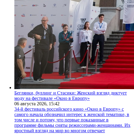
Беглянки, буллинг и Стасики: Женский взгляд диктует
моду на фестивале «Окно в Европу»
06 августа 2026,
15:42
34-й фестиваль российского кино «Окно в Европу» с
самого начала обозначил интерес к женской тематике, в
том числе и потому, что первые показанные в
программе фильмы сняты режиссерами-женщинами. Их
яростный взгляд на мир во многом отвечает