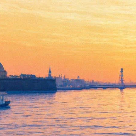
Billy's Band и Лев Эльгардт
отпразднуют Хануку в
Синагоге