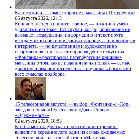
Какие книги — самые дорогие в магазинах Петербурга?
06 августа 2026,
12:13
Конечно, не цена в книге главное, — но книги умеют
удивлять и ею тоже. Тот случай, когда дороговизна не
вызывает возмущения: информацию и текст почти
всегда можно найти в издания попроще, а то и вообще в
интернете, — но качественная и художественно
оформленная книга — это произведение искусства.
«Фонтанка» расспросила петербургские книжные
магазины о том, какие издания на их полках — самые
дорогие, и чем они интересны. Получилась богатая во
всех смыслах подборка.
15 телесериалов августа — выбор «Фонтанки»: «Коп-
звезда», новые «Тед Лессо» и «Джек Ричер»,
«Одержимость»
02 августа 2026,
18:53
Кто бы мог подумать, что российский стриминг
вывалит в середине лета одни из самых ожидаемых
телесериалов года: пятый сезон «Мажора»,