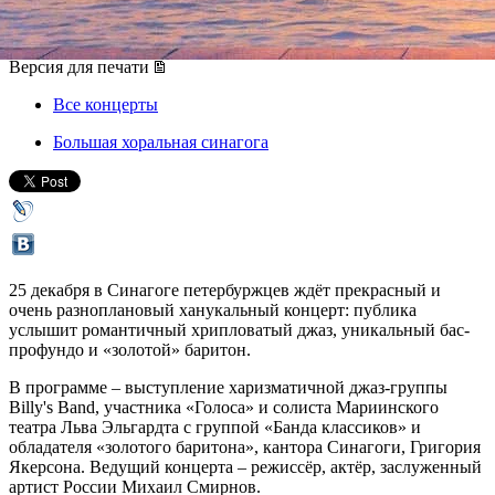
25 декабря 2016, воскресенье
,
19.00
Версия для печати
Все концерты
Большая хоральная синагога
25 декабря в Синагоге петербуржцев ждёт прекрасный и
очень разноплановый ханукальный концерт: публика
услышит романтичный хрипловатый джаз, уникальный бас-
профундо и «золотой» баритон.
В программе – выступление харизматичной джаз-группы
Billy's Band, участника «Голоса» и солиста Мариинского
театра Льва Эльгардта с группой «Банда классиков» и
обладателя «золотого баритона», кантора Синагоги, Григория
Якерсона. Ведущий концерта – режиссёр, актёр, заслуженный
артист России Михаил Смирнов.