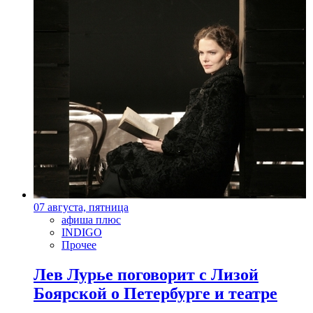
07 августа, пятница
афиша плюс
INDIGO
Прочее
Лев Лурье поговорит с Лизой
Боярской о Петербурге и театре