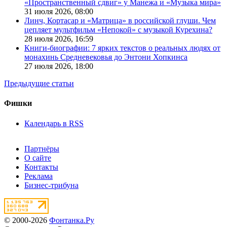
«Пространственный сдвиг» у Манежа и «Музыка мира»
31 июля 2026,
08:00
Линч, Кортасар и «Матрица» в российской глуши. Чем
цепляет мультфильм «Непокой» с музыкой Курехина?
28 июля 2026,
16:59
Книги-биографии: 7 ярких текстов о реальных людях от
монахинь Средневековья до Энтони Хопкинса
27 июля 2026,
18:00
Предыдущие статьи
Фишки
Календарь в RSS
Партнёры
О сайте
Контакты
Реклама
Бизнес-трибуна
© 2000-2026
Фонтанка.Ру