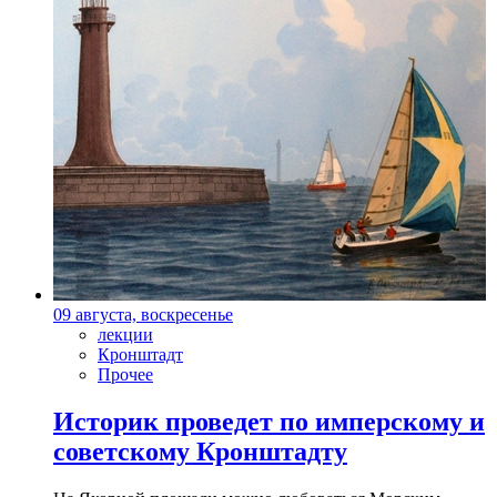
09 августа, воскресенье
лекции
Кронштадт
Прочее
Историк проведет по имперскому и
советскому Кронштадту