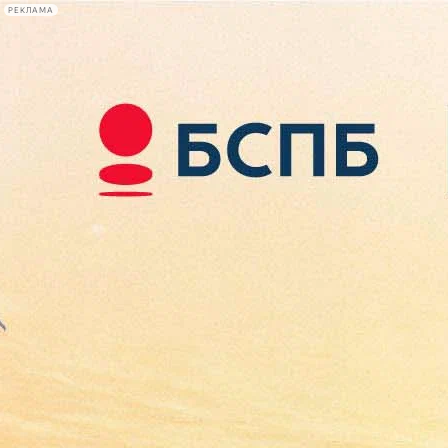
РЕКЛАМА
Афиша Plus
#телегид
Фонтанка.ру
Сегодня:
2026.08.07
21:19
Афиша Plus
кино
спектакли
выставки
концерты
лекции
книги
афиша плюс
новости
+