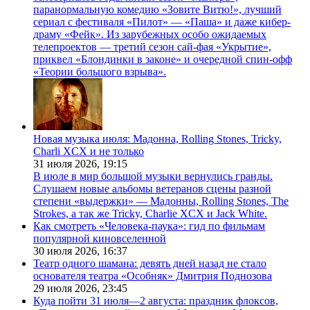
паранормальную комедию «Зовите Витю!», лучший
сериал с фестиваля «Пилот» — «Паша» и даже кибер-
драму «Фейк». Из зарубежных особо ожидаемых
телепроектов — третий сезон сай-фая «Укрытие»,
приквел «Блондинки в законе» и очередной спин-офф
«Теории большого взрыва».
Новая музыка июля: Мадонна, Rolling Stones, Tricky,
Charli XCX и не только
31 июля 2026,
19:15
В июле в мир большой музыки вернулись гранды.
Слушаем новые альбомы ветеранов сцены разной
степени «выдержки» — Мадонны, Rolling Stones, The
Strokes, а так же Tricky, Charlie XCX и Jack White.
Как смотреть «Человека-паука»: гид по фильмам
популярной киновселенной
30 июля 2026,
16:37
Театр одного шамана: девять дней назад не стало
основателя театра «Особняк» Дмитрия Поднозова
29 июля 2026,
23:45
Куда пойти 31 июля—2 августа: праздник флоксов,