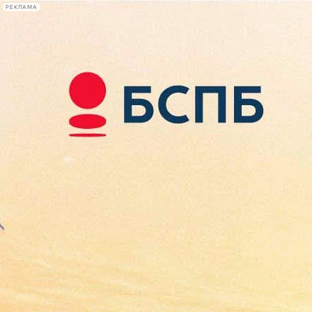
РЕКЛАМА
Афиша Plus
#телегид
Фонтанка.ру
Сегодня:
2026.08.09
14:19
Афиша Plus
кино
спектакли
выставки
концерты
лекции
книги
афиша плюс
новости
+