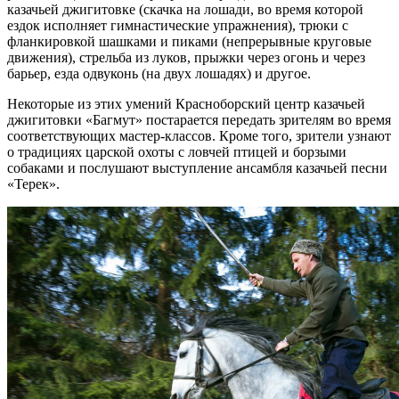
казачьей джигитовке (скачка на лошади, во время которой
ездок исполняет гимнастические упражнения), трюки с
фланкировкой шашками и пиками (непрерывные круговые
движения), стрельба из луков, прыжки через огонь и через
барьер, езда одвуконь (на двух лошадях) и другое.
Некоторые из этих умений Красноборский центр казачьей
джигитовки «Багмут» постарается передать зрителям во время
соответствующих мастер-классов. Кроме того, зрители узнают
о традициях царской охоты с ловчей птицей и борзыми
собаками и послушают выступление ансамбля казачьей песни
«Терек».