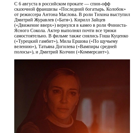
С 6 августа в российском прокате — спин-офф
сказочной франшизы «Последний богатырь. Колобок»
от режиссера Антона Маслова. В роли Тихона выступил
Дмитрий Журавлев («Батя»). Кирилл Зайцев
(«Движение вверх») вернулся в камео в роли Финиста-
Ясного Сокола. Актер выполнял почти все трюки
самостоятельно. В фильме также снялись Гоша Куценко
(«Турецкий гамбит»), Мила Ершова («По щучьему
велению»), Татьяна Догилева («Вампиры средней
полосы»), и Дмитрий Колчин («Коммерсант»).