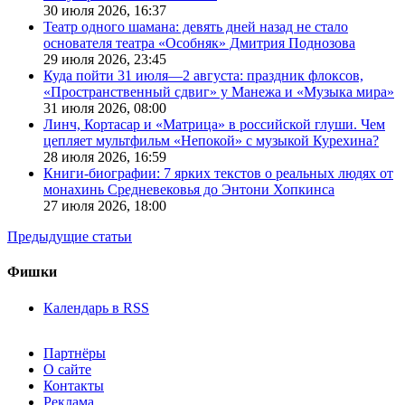
30 июля 2026,
16:37
Театр одного шамана: девять дней назад не стало
основателя театра «Особняк» Дмитрия Поднозова
29 июля 2026,
23:45
Куда пойти 31 июля—2 августа: праздник флоксов,
«Пространственный сдвиг» у Манежа и «Музыка мира»
31 июля 2026,
08:00
Линч, Кортасар и «Матрица» в российской глуши. Чем
цепляет мультфильм «Непокой» с музыкой Курехина?
28 июля 2026,
16:59
Книги-биографии: 7 ярких текстов о реальных людях от
монахинь Средневековья до Энтони Хопкинса
27 июля 2026,
18:00
Предыдущие статьи
Фишки
Календарь в RSS
Партнёры
О сайте
Контакты
Реклама