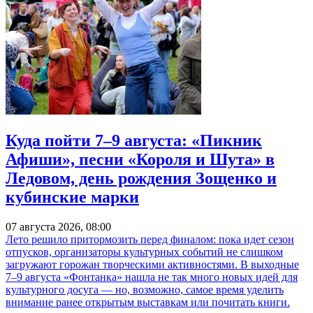
Куда пойти 7–9 августа: «Пикник
Афиши», песни «Короля и Шута» в
Ледовом, день рождения Зощенко и
кубинские марки
07 августа 2026, 08:00
Лето решило притормозить перед финалом: пока идет сезон
отпусков, организаторы культурных событий не слишком
загружают горожан творческими активностями. В выходные
7–9 августа «Фонтанка» нашла не так много новых идей для
культурного досуга — но, возможно, самое время уделить
внимание ранее открытым выставкам или почитать книги.