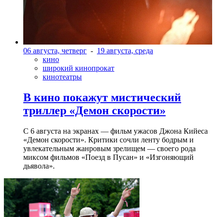
06 августа, четверг
-
19 августа, среда
кино
широкий кинопрокат
кинотеатры
В кино покажут мистический
триллер «Демон скорости»
С 6 августа на экранах — фильм ужасов Джона Кийеса
«Демон скорости». Критики сочли ленту бодрым и
увлекательным жанровым зрелищeм — своего рода
миксом фильмов «Поезд в Пусан» и «Изгоняющий
дьявола».