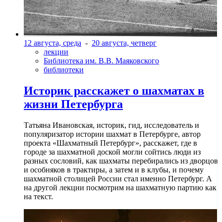
12 августа, среда
-
20 августа, четверг
лекции
Библиотека им. В.В. Маяковского
библиотеки
Историк расскажет о шахматах в
жизни Петербурга
Татьяна Ивановская, историк, гид, исследователь и
популяризатор истории шахмат в Петербурге, автор
проекта «Шахматный Петербург», расскажет, где в
городе за шахматной доской могли сойтись люди из
разных сословий, как шахматы перебирались из дворцов
и особняков в трактиры, а затем и в клубы, и почему
шахматной столицей России стал именно Петербург. А
на другой лекции посмотрим на шахматную партию как
на текст.