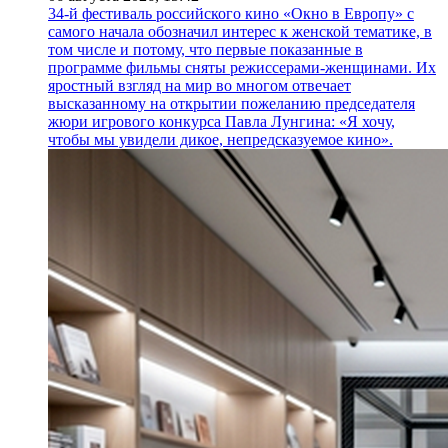
34-й фестиваль российского кино «Окно в Европу» с
самого начала обозначил интерес к женской тематике, в
том числе и потому, что первые показанные в
программе фильмы сняты режиссерами-женщинами. Их
яростный взгляд на мир во многом отвечает
высказанному на открытии пожеланию председателя
жюри игрового конкурса Павла Лунгина: «Я хочу,
чтобы мы увидели дикое, непредсказуемое кино».