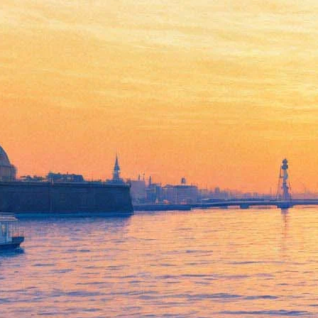
Казаки обучат владению
шашкой на «Елагинской
карусели»