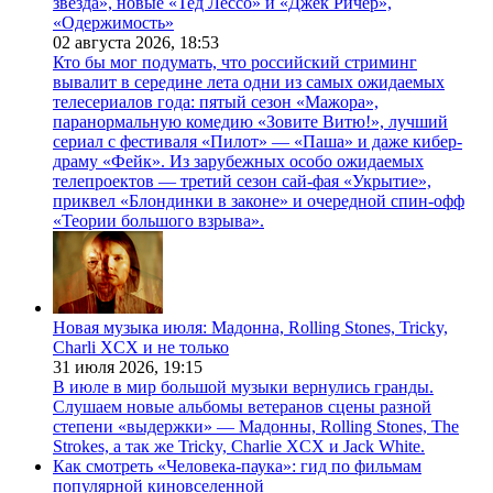
звезда», новые «Тед Лессо» и «Джек Ричер»,
«Одержимость»
02 августа 2026,
18:53
Кто бы мог подумать, что российский стриминг
вывалит в середине лета одни из самых ожидаемых
телесериалов года: пятый сезон «Мажора»,
паранормальную комедию «Зовите Витю!», лучший
сериал с фестиваля «Пилот» — «Паша» и даже кибер-
драму «Фейк». Из зарубежных особо ожидаемых
телепроектов — третий сезон сай-фая «Укрытие»,
приквел «Блондинки в законе» и очередной спин-офф
«Теории большого взрыва».
Новая музыка июля: Мадонна, Rolling Stones, Tricky,
Charli XCX и не только
31 июля 2026,
19:15
В июле в мир большой музыки вернулись гранды.
Слушаем новые альбомы ветеранов сцены разной
степени «выдержки» — Мадонны, Rolling Stones, The
Strokes, а так же Tricky, Charlie XCX и Jack White.
Как смотреть «Человека-паука»: гид по фильмам
популярной киновселенной