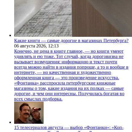
Какие книги — самые дорогие в магазинах Петербурга?
06 августа 2026,
12:13
Конечно, не цена в книге главное, — но книги умеют
удивлять и ею тоже. Тот случай, когда дороговизна не
вызывает возмущения: информацию и текст почти
всегда можно найти в издания попроще, а то и вообще в
интернете, — но качественная и художественно
оформленная книга — это произведение искусства.
«Фонтанка» расспросила петербургские книжные
магазины о том, какие издания на их полках — самые
дорогие, и чем они интересны. Получилась богатая во
всех смыслах подборка.
15 телесериалов августа — выбор «Фонтанки»: «Коп-