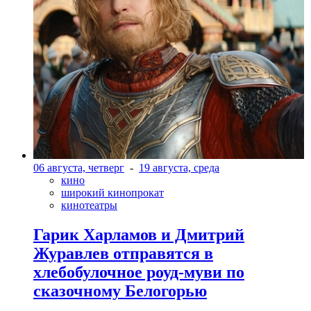
06 августа, четверг
-
19 августа, среда
кино
широкий кинопрокат
кинотеатры
Гарик Харламов и Дмитрий
Журавлев отправятся в
хлебобулочное роуд-муви по
сказочному Белогорью