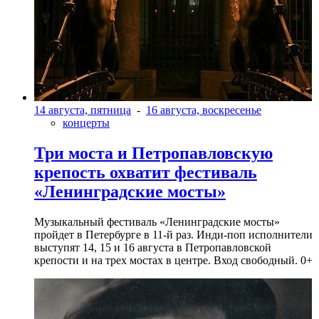
14 августа, пятница
-
16 августа, воскресенье
концерты
Три моста и Петропавловскую
крепость охватит фестиваль
«Ленинградские мосты»
Музыкальный фестиваль «Ленинградские мосты»
пройдет в Петербурге в 11-й раз. Инди-поп исполнители
выступят 14, 15 и 16 августа в Петропавловской
крепости и на трех мостах в центре. Вход свободный. 0+