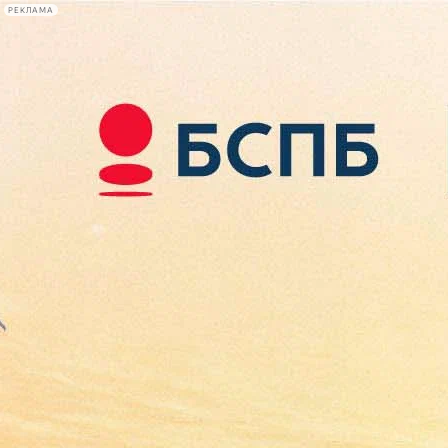
РЕКЛАМА
Афиша Plus
#телегид
Фонтанка.ру
Сегодня:
2026.08.10
08:44
Афиша Plus
кино
спектакли
выставки
концерты
лекции
книги
афиша плюс
новости
+