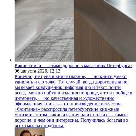
Какие книги — самые дорогие в магазинах Петербурга?
06 августа 2026,
12:13
Конечно, не цена в книге главное, — но книги умеют
удивлять и ею тоже. Тот случай, когда дороговизна не
вызывает возмущения: информацию и текст почти
всегда можно найти в издания попроще, а то и вообще в
интернете, — но качественная и художественно
оформленная книга — это произведение искусства.
«Фонтанка» расспросила петербургские книжные
магазины о том, какие издания на их полках — самые
дорогие, и чем они интересны. Получилась богатая во
всех смыслах подборка.