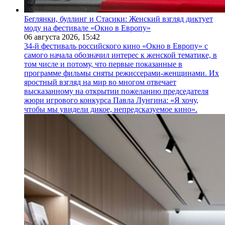
Беглянки, буллинг и Стасики: Женский взгляд диктует
моду на фестивале «Окно в Европу»
06 августа 2026,
15:42
34-й фестиваль российского кино «Окно в Европу» с
самого начала обозначил интерес к женской тематике, в
том числе и потому, что первые показанные в
программе фильмы сняты режиссерами-женщинами. Их
яростный взгляд на мир во многом отвечает
высказанному на открытии пожеланию председателя
жюри игрового конкурса Павла Лунгина: «Я хочу,
чтобы мы увидели дикое, непредсказуемое кино».