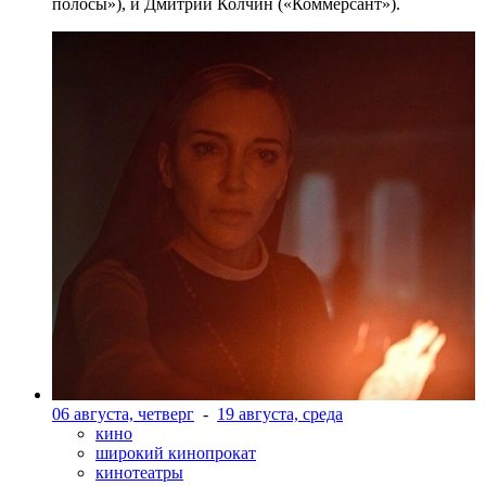
полосы»), и Дмитрий Колчин («Коммерсант»).
06 августа, четверг
-
19 августа, среда
кино
широкий кинопрокат
кинотеатры