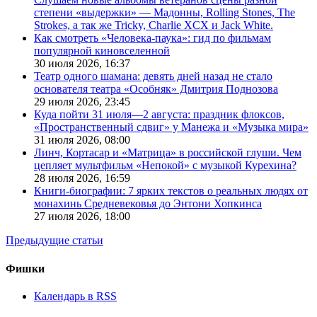
степени «выдержки» — Мадонны, Rolling Stones, The
Strokes, а так же Tricky, Charlie XCX и Jack White.
Как смотреть «Человека-паука»: гид по фильмам
популярной киновселенной
30 июля 2026,
16:37
Театр одного шамана: девять дней назад не стало
основателя театра «Особняк» Дмитрия Поднозова
29 июля 2026,
23:45
Куда пойти 31 июля—2 августа: праздник флоксов,
«Пространственный сдвиг» у Манежа и «Музыка мира»
31 июля 2026,
08:00
Линч, Кортасар и «Матрица» в российской глуши. Чем
цепляет мультфильм «Непокой» с музыкой Курехина?
28 июля 2026,
16:59
Книги-биографии: 7 ярких текстов о реальных людях от
монахинь Средневековья до Энтони Хопкинса
27 июля 2026,
18:00
Предыдущие статьи
Фишки
Календарь в RSS