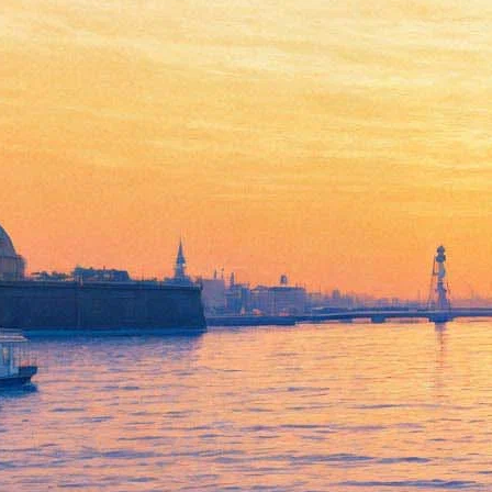
Николас Кейдж поймает
Усаму бен Ладена в черной
комедии «Миссия: