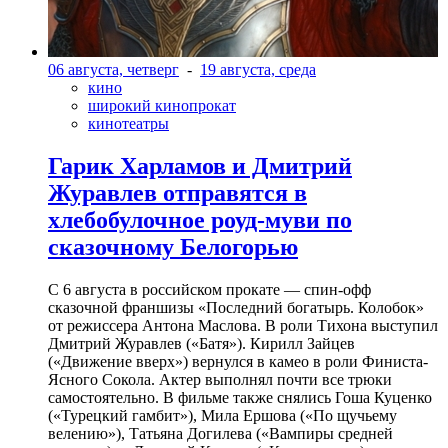
06 августа, четверг
-
19 августа, среда
кино
широкий кинопрокат
кинотеатры
Гарик Харламов и Дмитрий
Журавлев отправятся в
хлебобулочное роуд-муви по
сказочному Белогорью
С 6 августа в российском прокате — спин-офф
сказочной франшизы «Последний богатырь. Колобок»
от режиссера Антона Маслова. В роли Тихона выступил
Дмитрий Журавлев («Батя»). Кирилл Зайцев
(«Движение вверх») вернулся в камео в роли Финиста-
Ясного Сокола. Актер выполнял почти все трюки
самостоятельно. В фильме также снялись Гоша Куценко
(«Турецкий гамбит»), Мила Ершова («По щучьему
велению»), Татьяна Догилева («Вампиры средней