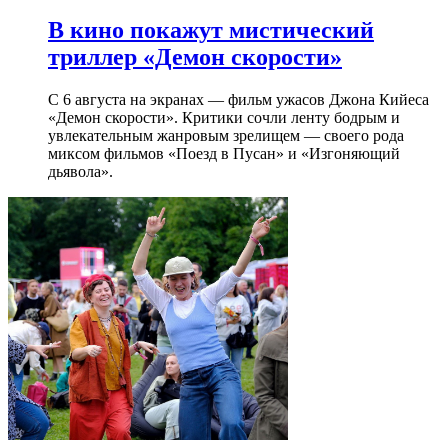
В кино покажут мистический
триллер «Демон скорости»
С 6 августа на экранах — фильм ужасов Джона Кийеса
«Демон скорости». Критики сочли ленту бодрым и
увлекательным жанровым зрелищeм — своего рода
миксом фильмов «Поезд в Пусан» и «Изгоняющий
дьявола».