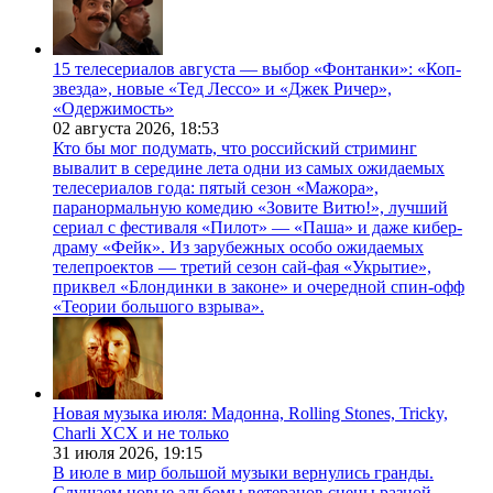
15 телесериалов августа — выбор «Фонтанки»: «Коп-
звезда», новые «Тед Лессо» и «Джек Ричер»,
«Одержимость»
02 августа 2026,
18:53
Кто бы мог подумать, что российский стриминг
вывалит в середине лета одни из самых ожидаемых
телесериалов года: пятый сезон «Мажора»,
паранормальную комедию «Зовите Витю!», лучший
сериал с фестиваля «Пилот» — «Паша» и даже кибер-
драму «Фейк». Из зарубежных особо ожидаемых
телепроектов — третий сезон сай-фая «Укрытие»,
приквел «Блондинки в законе» и очередной спин-офф
«Теории большого взрыва».
Новая музыка июля: Мадонна, Rolling Stones, Tricky,
Charli XCX и не только
31 июля 2026,
19:15
В июле в мир большой музыки вернулись гранды.
Слушаем новые альбомы ветеранов сцены разной