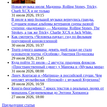
Новая музыка июля: Мадонна, Rolling Stones, Tricky,
Charli XCX и не только
31 июля 2026,
19:15
В июле в мир большой музыки вернулись гранды.
Слушаем новые альбомы ветеранов сцены разной
степени «выдержки» — Мадонны, Rolling Stones, The
Strokes, а так же Tricky, Charlie XCX и Jack White.
Как смотреть «Человека-паука»: гид по фильмам
популярной киновселенной
30 июля 2026,
16:37
Театр одного шамана: девять дней назад не стало
основателя театра «Особняк» Дмитрия Поднозова
29 июля 2026,
23:45
Куда пойти 31 июля—2 августа: праздник флоксов,
«Пространственный сдвиг» у Манежа и «Музыка мира»
31 июля 2026,
08:00
Линч, Кортасар и «Матрица» в российской глуши. Чем
цепляет мультфильм «Непокой» с музыкой Курехина?
28 июля 2026,
16:59
Книги-биографии: 7 ярких текстов о реальных людях от
монахинь Средневековья до Энтони Хопкинса
27 июля 2026,
18:00
Предыдущие статьи