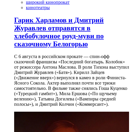
широкий кинопрокат
кинотеатры
Гарик Харламов и Дмитрий
Журавлев отправятся в
хлебобулочное роуд-муви по
сказочному Белогорью
С 6 августа в российском прокате — спин-офф
сказочной франшизы «Последний богатырь. Колобок»
от режиссера Антона Маслова. В роли Тихона выступил
Дмитрий Журавлев («Батя»). Кирилл Зайцев
(«Движение вверх») вернулся в камео в роли Финиста-
Ясного Сокола. Актер выполнял почти все трюки
самостоятельно. В фильме также снялись Гоша Куценко
(«Турецкий гамбит»), Мила Ершова («По щучьему
велению»), Татьяна Догилева («Вампиры средней
полосы»), и Дмитрий Колчин («Коммерсант»).