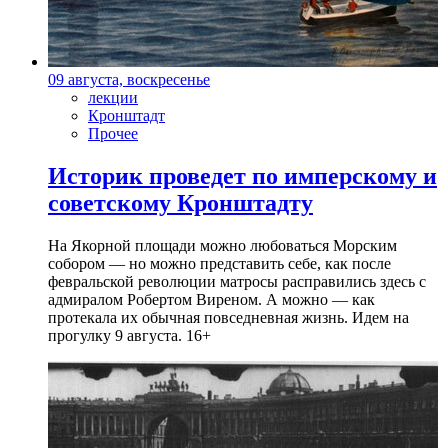
09 августа, воскресенье
лекции
Кронштадт
Прочее
Историк проведет по имперскому и
советскому Кронштадту
На Якорной площади можно любоваться Морским
собором — но можно представить себе, как после
февральской революции матросы расправились здесь с
адмиралом Робертом Виреном. А можно — как
протекала их обычная повседневная жизнь. Идем на
прогулку 9 августа. 16+