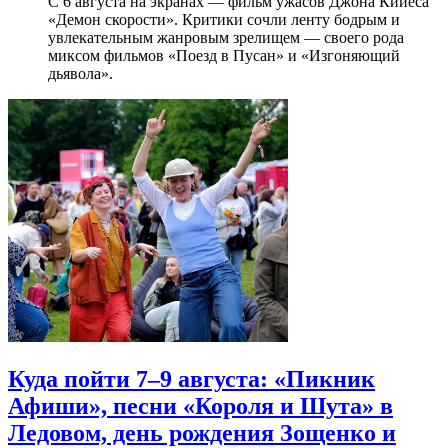
С 6 августа на экранах — фильм ужасов Джона Кийеса
«Демон скорости». Критики сочли ленту бодрым и
увлекательным жанровым зрелищeм — своего рода
миксом фильмов «Поезд в Пусан» и «Изгоняющий
дьявола».
Куда пойти 7–9 августа: «Пикник
Афиши», песни «Короля и Шута» в
Ледовом, день рождения Зощенко и