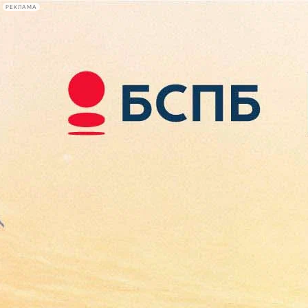
РЕКЛАМА
Афиша Plus
#телегид
Фонтанка.ру
Сегодня:
2026.08.09
16:57
Афиша Plus
кино
спектакли
выставки
концерты
лекции
книги
афиша плюс
новости
+