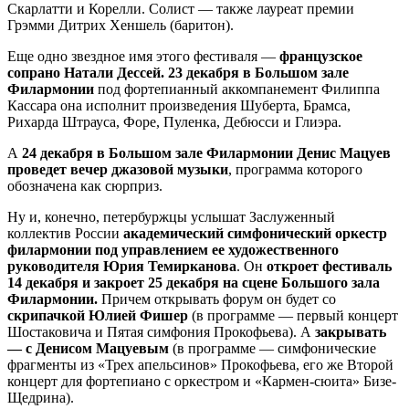
Скарлатти и Корелли. Солист — также лауреат премии
Грэмми Дитрих Хеншель (баритон).
Еще одно звездное имя этого фестиваля —
французское
сопрано Натали Дессей. 23 декабря в Большом зале
Филармонии
под фортепианный аккомпанемент Филиппа
Кассара она исполнит произведения Шуберта, Брамса,
Рихарда Штрауса, Форе, Пуленка, Дебюсси и Глиэра.
А
24 декабря в Большом зале Филармонии Денис Мацуев
проведет вечер джазовой музыки
, программа которого
обозначена как сюрприз.
Ну и, конечно, петербуржцы услышат Заслуженный
коллектив России
академический симфонический оркестр
филармонии под управлением ее художественного
руководителя Юрия Темирканова
. Он
откроет фестиваль
14 декабря и закроет 25 декабря на сцене Большого зала
Филармонии.
Причем открывать форум он будет со
скрипачкой Юлией Фишер
(в программе — первый концерт
Шостаковича и Пятая симфония Прокофьева). А
закрывать
— с Денисом Мацуевым
(в программе — симфонические
фрагменты из «Трех апельсинов» Прокофьева, его же Второй
концерт для фортепиано с оркестром и «Кармен-сюита» Бизе-
Щедрина).