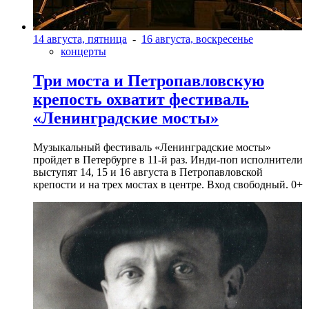
14 августа, пятница
-
16 августа, воскресенье
концерты
Три моста и Петропавловскую
крепость охватит фестиваль
«Ленинградские мосты»
Музыкальный фестиваль «Ленинградские мосты»
пройдет в Петербурге в 11-й раз. Инди-поп исполнители
выступят 14, 15 и 16 августа в Петропавловской
крепости и на трех мостах в центре. Вход свободный. 0+