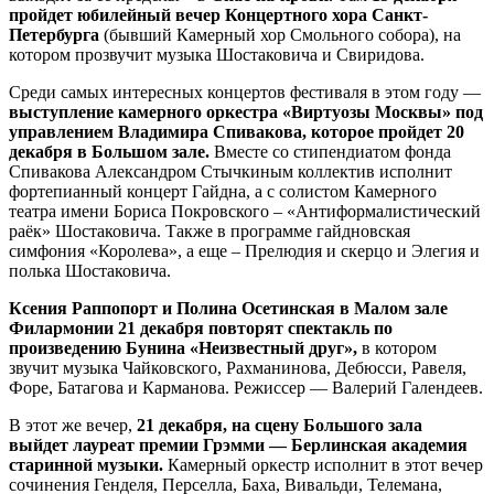
пройдет юбилейный вечер Концертного хора Санкт-
Петербурга
(бывший Камерный хор Смольного собора), на
котором прозвучит музыка Шостаковича и Свиридова.
Среди самых интересных концертов фестиваля в этом году —
выступление камерного оркестра «Виртуозы Москвы» под
управлением Владимира Спивакова, которое пройдет 20
декабря в Большом зале.
Вместе со стипендиатом фонда
Спивакова Александром Стычкиным коллектив исполнит
фортепианный концерт Гайдна, а с солистом Камерного
театра имени Бориса Покровского – «Антиформалистический
раёк» Шостаковича. Также в программе гайдновская
симфония «Королева», а еще – Прелюдия и скерцо и Элегия и
полька Шостаковича.
Ксения Раппопорт и Полина Осетинская в Малом зале
Филармонии 21 декабря повторят спектакль по
произведению Бунина «Неизвестный друг»,
в котором
звучит музыка Чайковского, Рахманинова, Дебюсси, Равеля,
Форе, Батагова и Карманова. Режиссер — Валерий Галендеев.
В этот же вечер,
21 декабря, на сцену Большого зала
выйдет лауреат премии Грэмми — Берлинская академия
старинной музыки.
Камерный оркестр исполнит в этот вечер
сочинения Генделя, Перселла, Баха, Вивальди, Телемана,