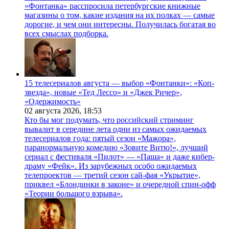
«Фонтанка» расспросила петербургские книжные
магазины о том, какие издания на их полках — самые
дорогие, и чем они интересны. Получилась богатая во
всех смыслах подборка.
15 телесериалов августа — выбор «Фонтанки»: «Коп-
звезда», новые «Тед Лессо» и «Джек Ричер»,
«Одержимость»
02 августа 2026,
18:53
Кто бы мог подумать, что российский стриминг
вывалит в середине лета одни из самых ожидаемых
телесериалов года: пятый сезон «Мажора»,
паранормальную комедию «Зовите Витю!», лучший
сериал с фестиваля «Пилот» — «Паша» и даже кибер-
драму «Фейк». Из зарубежных особо ожидаемых
телепроектов — третий сезон сай-фая «Укрытие»,
приквел «Блондинки в законе» и очередной спин-офф
«Теории большого взрыва».