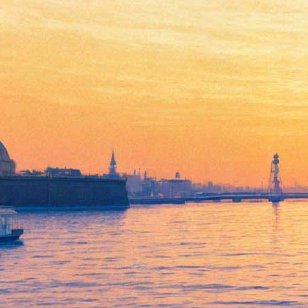
Спиваков, Мацуев и
лауреаты премии Грэмми из
Германии сыграют на