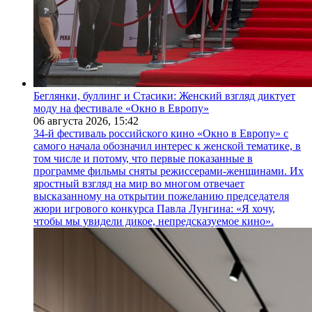
Беглянки, буллинг и Стасики: Женский взгляд диктует
моду на фестивале «Окно в Европу»
06 августа 2026,
15:42
34-й фестиваль российского кино «Окно в Европу» с
самого начала обозначил интерес к женской тематике, в
том числе и потому, что первые показанные в
программе фильмы сняты режиссерами-женщинами. Их
яростный взгляд на мир во многом отвечает
высказанному на открытии пожеланию председателя
жюри игрового конкурса Павла Лунгина: «Я хочу,
чтобы мы увидели дикое, непредсказуемое кино».