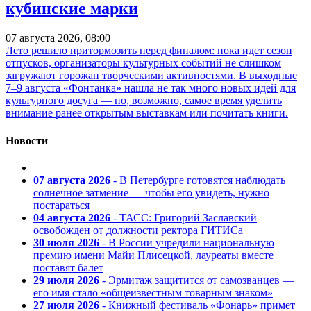
кубинские марки
07 августа 2026, 08:00
Лето решило притормозить перед финалом: пока идет сезон
отпусков, организаторы культурных событий не слишком
загружают горожан творческими активностями. В выходные
7–9 августа «Фонтанка» нашла не так много новых идей для
культурного досуга — но, возможно, самое время уделить
внимание ранее открытым выставкам или почитать книги.
Новости
07 августа 2026
- В Петербурге готовятся наблюдать
солнечное затмение — чтобы его увидеть, нужно
постараться
04 августа 2026
- ТАСС: Григорий Заславский
освобожден от должности ректора ГИТИСа
30 июля 2026
- В России учредили национальную
премию имени Майи Плисецкой, лауреаты вместе
поставят балет
29 июля 2026
- Эрмитаж защитится от самозванцев —
его имя стало «общеизвестным товарным знаком»
27 июля 2026
- Книжный фестиваль «Фонарь» примет