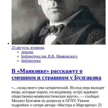
25 августа, вторник
лекции
Библиотека им. В.В. Маяковского
библиотеки
В «Маяковке» расскажут о
смешном и страшном у Булгакова
»…склад моего ума сатирический. Из-под пера выходят
вещи, которые порою, по-видимому, остро задевают
общественно-коммунистические круги», — сообщал
Михаил Булгаков на допросах в ОГПУ. Узнаем
подробнее о сатире автора «Мастера и Маргариты» 25