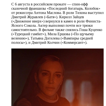
С 6 августа в российском прокате — спин-офф
сказочной франшизы «Последний богатырь. Колобок»
от режиссера Антона Маслова. В роли Тихона выступил
Дмитрий Журавлев («Батя»). Кирилл Зайцев
(«Движение вверх») вернулся в камео в роли Финиста-
Ясного Сокола. Актер выполнял почти все трюки
самостоятельно. В фильме также снялись Гоша Куценко
(«Турецкий гамбит»), Мила Ершова («По щучьему
велению»), Татьяна Догилева («Вампиры средней
полосы»), и Дмитрий Колчин («Коммерсант»).