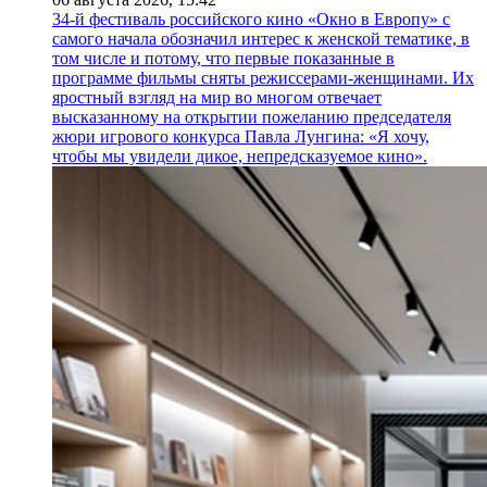
34-й фестиваль российского кино «Окно в Европу» с
самого начала обозначил интерес к женской тематике, в
том числе и потому, что первые показанные в
программе фильмы сняты режиссерами-женщинами. Их
яростный взгляд на мир во многом отвечает
высказанному на открытии пожеланию председателя
жюри игрового конкурса Павла Лунгина: «Я хочу,
чтобы мы увидели дикое, непредсказуемое кино».