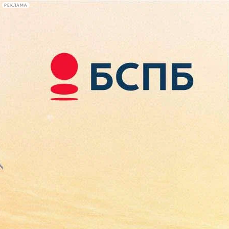
РЕКЛАМА
Афиша Plus
#телегид
Фонтанка.ру
Сегодня:
2026.08.09
14:16
Афиша Plus
кино
спектакли
выставки
концерты
лекции
книги
афиша плюс
новости
+