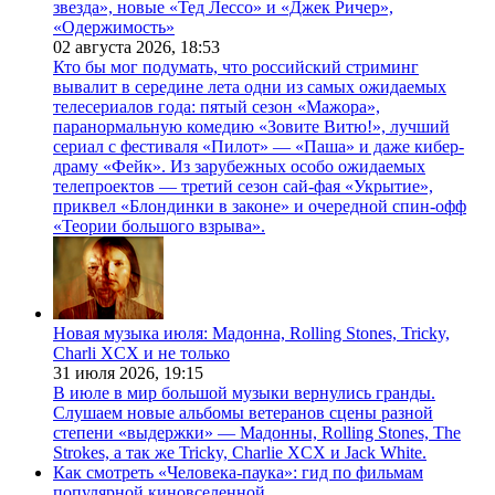
звезда», новые «Тед Лессо» и «Джек Ричер»,
«Одержимость»
02 августа 2026,
18:53
Кто бы мог подумать, что российский стриминг
вывалит в середине лета одни из самых ожидаемых
телесериалов года: пятый сезон «Мажора»,
паранормальную комедию «Зовите Витю!», лучший
сериал с фестиваля «Пилот» — «Паша» и даже кибер-
драму «Фейк». Из зарубежных особо ожидаемых
телепроектов — третий сезон сай-фая «Укрытие»,
приквел «Блондинки в законе» и очередной спин-офф
«Теории большого взрыва».
Новая музыка июля: Мадонна, Rolling Stones, Tricky,
Charli XCX и не только
31 июля 2026,
19:15
В июле в мир большой музыки вернулись гранды.
Слушаем новые альбомы ветеранов сцены разной
степени «выдержки» — Мадонны, Rolling Stones, The
Strokes, а так же Tricky, Charlie XCX и Jack White.
Как смотреть «Человека-паука»: гид по фильмам
популярной киновселенной