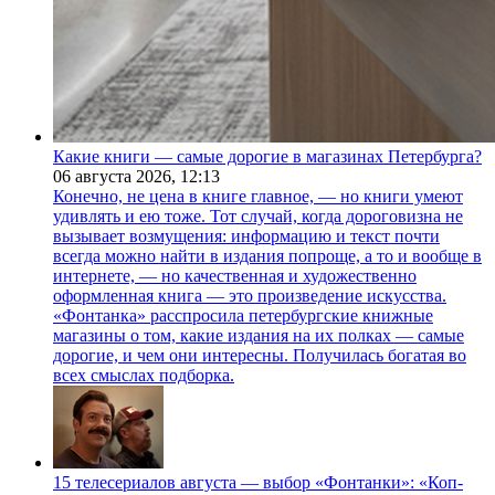
Какие книги — самые дорогие в магазинах Петербурга?
06 августа 2026,
12:13
Конечно, не цена в книге главное, — но книги умеют
удивлять и ею тоже. Тот случай, когда дороговизна не
вызывает возмущения: информацию и текст почти
всегда можно найти в издания попроще, а то и вообще в
интернете, — но качественная и художественно
оформленная книга — это произведение искусства.
«Фонтанка» расспросила петербургские книжные
магазины о том, какие издания на их полках — самые
дорогие, и чем они интересны. Получилась богатая во
всех смыслах подборка.
15 телесериалов августа — выбор «Фонтанки»: «Коп-