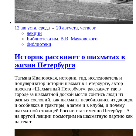
12 августа, среда
-
20 августа, четверг
лекции
Библиотека им. В.В. Маяковского
библиотеки
Историк расскажет о шахматах в
жизни Петербурга
Татьяна Ивановская, историк, гид, исследователь и
популяризатор истории шахмат в Петербурге, автор
проекта «Шахматный Петербург», расскажет, где в
городе за шахматной доской могли сойтись люди из
разных сословий, как шахматы перебирались из дворцов
и особняков в трактиры, а затем и в клубы, и почему
шахматной столицей России стал именно Петербург. А
на другой лекции посмотрим на шахматную партию как
на текст.