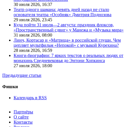
30 июля 2026,
16:37
Театр одного шамана: девять дней назад не стало
основателя театра «Особняк» Дмитрия Поднозова
29 июля 2026,
23:45
Куда пойти 31 июля—2 августа: праздник флоксов,
«Пространственный сдвиг» у Манежа и «Музыка мира»
31 июля 2026,
08:00
Линч, Кортасар и «Матрица» в российской глуши. Чем
цепляет мультфильм «Непокой» с музыкой Курехина?
28 июля 2026,
16:59
Книги-биографии: 7 ярких текстов о реальных людях от
монахинь Средневековья до Энтони Хопкинса
27 июля 2026,
18:00
Предыдущие статьи
Фишки
Календарь в RSS
Партнёры
О сайте
Контакты