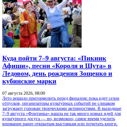
Куда пойти 7–9 августа: «Пикник
Афиши», песни «Короля и Шута» в
Ледовом, день рождения Зощенко и
кубинские марки
07 августа 2026, 08:00
Лето решило притормозить перед финалом: пока идет сезон
отпусков, организаторы культурных событий не слишком
загружают горожан творческими активностями. В выходные
7–9 августа «Фонтанка» нашла не так много новых идей для
культурного досуга — но, возможно, самое время уделить
внимание ранее открытым выставкам или почитать книги.