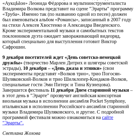
«АукцЫон» Леонида Фёдорова и мультиинструменталиста
Владимира Волкова представит на сцене "Эрарты" программу
«Труба». Именно так (по названию одной из песен) должен
был именоваться альбом «Романсы», записанный в 2007 году
на стихи Алексея Хвостенко и Александра Введенского.
Кроме экспериментальной музыки и самобытных текстов
поклонников дуэта ожидает завораживающий видеоряд,
который специально для выступления готовит Виктор
Сафрошин.
9 декабря посетителей ждет «День советско-немецкой
дружбы»
(творчество Марлен Дитрих и шлягеры советской
эстрады),
10 декабря – «День джаза и этники»
(свои
эксперименты представят «Волков трио», трио Погосян-
Шуляковский-Волков и трио Шилклопер-Кондаков-Волков,
специальные гости Эми Питерс и Тина Кузнецова).
Завершится фестиваль
11 декабря Днем старинной музыки
–
в этот день в "Эрарте" прозвучит английская консортная
виольная музыка в исполнении ансамбля Pocket Symphony,
итальянская в исполнении Российского ансамбля старинной
музыки Владимира Шуляковского, и другие. С подробной
программой фестиваля можно ознакомиться на
сайте
"Эрарты".
Светлана Жохова