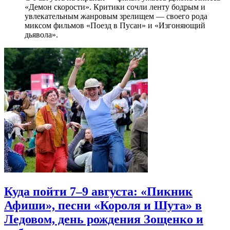
«Демон скорости». Критики сочли ленту бодрым и
увлекательным жанровым зрелищeм — своего рода
миксом фильмов «Поезд в Пусан» и «Изгоняющий
дьявола».
Куда пойти 7–9 августа: «Пикник
Афиши», песни «Короля и Шута» в
Ледовом, день рождения Зощенко и