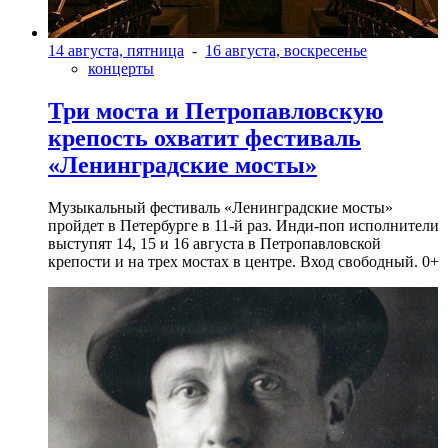
14 августа, пятница
-
16 августа, воскресенье
концерты
Три моста и Петропавловскую
крепость охватит фестиваль
«Ленинградские мосты»
Музыкальный фестиваль «Ленинградские мосты»
пройдет в Петербурге в 11-й раз. Инди-поп исполнители
выступят 14, 15 и 16 августа в Петропавловской
крепости и на трех мостах в центре. Вход свободный. 0+