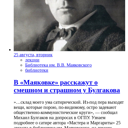
25 августа, вторник
лекции
Библиотека им. В.В. Маяковского
библиотеки
В «Маяковке» расскажут о
смешном и страшном у Булгакова
»…склад моего ума сатирический. Из-под пера выходят
вещи, которые порою, по-видимому, остро задевают
общественно-коммунистические круги», — сообщал
Михаил Булгаков на допросах в ОГПУ. Узнаем
подробнее о сатире автора «Мастера и Маргариты» 25
августа в библиотеке им. Маяковского, на лекции