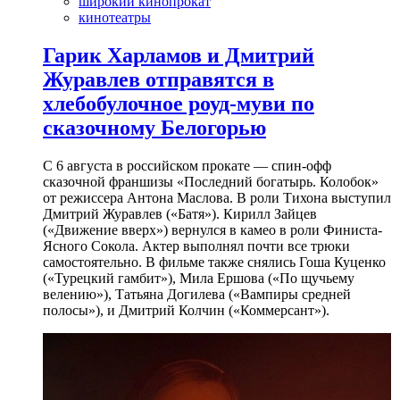
широкий кинопрокат
кинотеатры
Гарик Харламов и Дмитрий
Журавлев отправятся в
хлебобулочное роуд-муви по
сказочному Белогорью
С 6 августа в российском прокате — спин-офф
сказочной франшизы «Последний богатырь. Колобок»
от режиссера Антона Маслова. В роли Тихона выступил
Дмитрий Журавлев («Батя»). Кирилл Зайцев
(«Движение вверх») вернулся в камео в роли Финиста-
Ясного Сокола. Актер выполнял почти все трюки
самостоятельно. В фильме также снялись Гоша Куценко
(«Турецкий гамбит»), Мила Ершова («По щучьему
велению»), Татьяна Догилева («Вампиры средней
полосы»), и Дмитрий Колчин («Коммерсант»).