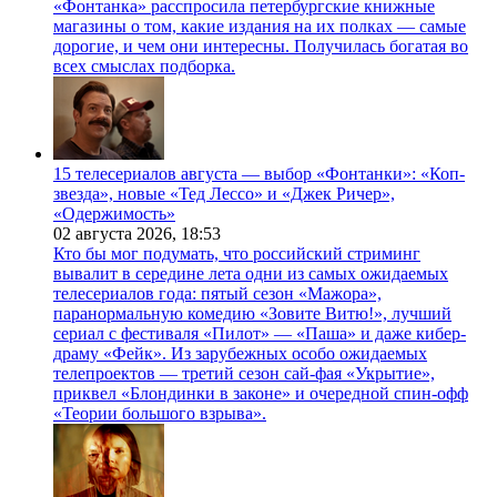
«Фонтанка» расспросила петербургские книжные
магазины о том, какие издания на их полках — самые
дорогие, и чем они интересны. Получилась богатая во
всех смыслах подборка.
15 телесериалов августа — выбор «Фонтанки»: «Коп-
звезда», новые «Тед Лессо» и «Джек Ричер»,
«Одержимость»
02 августа 2026,
18:53
Кто бы мог подумать, что российский стриминг
вывалит в середине лета одни из самых ожидаемых
телесериалов года: пятый сезон «Мажора»,
паранормальную комедию «Зовите Витю!», лучший
сериал с фестиваля «Пилот» — «Паша» и даже кибер-
драму «Фейк». Из зарубежных особо ожидаемых
телепроектов — третий сезон сай-фая «Укрытие»,
приквел «Блондинки в законе» и очередной спин-офф
«Теории большого взрыва».