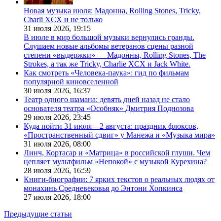
Новая музыка июля: Мадонна, Rolling Stones, Tricky,
Charli XCX и не только
31 июля 2026,
19:15
В июле в мир большой музыки вернулись гранды.
Слушаем новые альбомы ветеранов сцены разной
степени «выдержки» — Мадонны, Rolling Stones, The
Strokes, а так же Tricky, Charlie XCX и Jack White.
Как смотреть «Человека-паука»: гид по фильмам
популярной киновселенной
30 июля 2026,
16:37
Театр одного шамана: девять дней назад не стало
основателя театра «Особняк» Дмитрия Поднозова
29 июля 2026,
23:45
Куда пойти 31 июля—2 августа: праздник флоксов,
«Пространственный сдвиг» у Манежа и «Музыка мира»
31 июля 2026,
08:00
Линч, Кортасар и «Матрица» в российской глуши. Чем
цепляет мультфильм «Непокой» с музыкой Курехина?
28 июля 2026,
16:59
Книги-биографии: 7 ярких текстов о реальных людях от
монахинь Средневековья до Энтони Хопкинса
27 июля 2026,
18:00
Предыдущие статьи