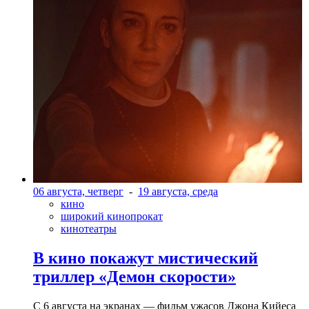
06 августа, четверг
-
19 августа, среда
кино
широкий кинопрокат
кинотеатры
В кино покажут мистический
триллер «Демон скорости»
С 6 августа на экранах — фильм ужасов Джона Кийеса