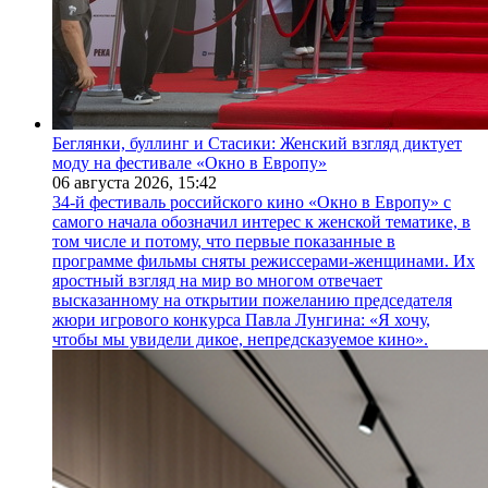
Беглянки, буллинг и Стасики: Женский взгляд диктует
моду на фестивале «Окно в Европу»
06 августа 2026,
15:42
34-й фестиваль российского кино «Окно в Европу» с
самого начала обозначил интерес к женской тематике, в
том числе и потому, что первые показанные в
программе фильмы сняты режиссерами-женщинами. Их
яростный взгляд на мир во многом отвечает
высказанному на открытии пожеланию председателя
жюри игрового конкурса Павла Лунгина: «Я хочу,
чтобы мы увидели дикое, непредсказуемое кино».