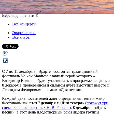
08 декабря 2016, четверг
-
11 декабря 2016, воскресенье
Версия для печати
Все концерты
Эрарта-сцена
Все клубы
С 7 по 11 декабря в "Эрарте" состоится традиционный
фестиваль Volkov Manifest, главный герой которого –
Владимир Волков – будет участвовать в программе все дни, а
8 декабря в проверенном и сильном дуэте выступит вместе с
Леонидом Федоровым в рамках «Дня песни».
Каждый день посетителей ждет определенная тема и жанр.
Фестиваль начнется
7 декабря с «Дня театра»
(покажут три
спектакля, посвященных Н. В. Гоголю)
,
8 декабря – «День
песни»
: в этот день плодотворный союз лидера группы