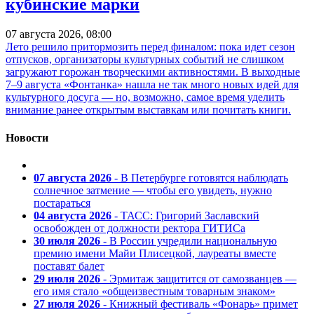
кубинские марки
07 августа 2026, 08:00
Лето решило притормозить перед финалом: пока идет сезон
отпусков, организаторы культурных событий не слишком
загружают горожан творческими активностями. В выходные
7–9 августа «Фонтанка» нашла не так много новых идей для
культурного досуга — но, возможно, самое время уделить
внимание ранее открытым выставкам или почитать книги.
Новости
07 августа 2026
- В Петербурге готовятся наблюдать
солнечное затмение — чтобы его увидеть, нужно
постараться
04 августа 2026
- ТАСС: Григорий Заславский
освобожден от должности ректора ГИТИСа
30 июля 2026
- В России учредили национальную
премию имени Майи Плисецкой, лауреаты вместе
поставят балет
29 июля 2026
- Эрмитаж защитится от самозванцев —
его имя стало «общеизвестным товарным знаком»
27 июля 2026
- Книжный фестиваль «Фонарь» примет