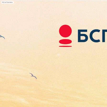
РЕКЛАМА
Афиша Plus
#телегид
Фонтанка.ру
Сегодня:
2026.08.08
21:42
Афиша Plus
кино
спектакли
выставки
концерты
лекции
книги
афиша плюс
новости
+