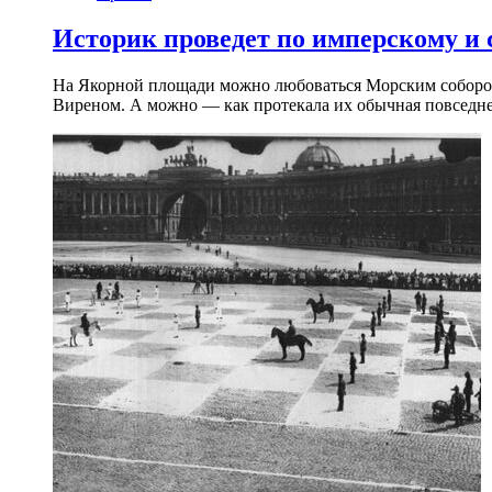
Историк проведет по имперскому и
На Якорной площади можно любоваться Морским собором 
Виреном. А можно — как протекала их обычная повседнев