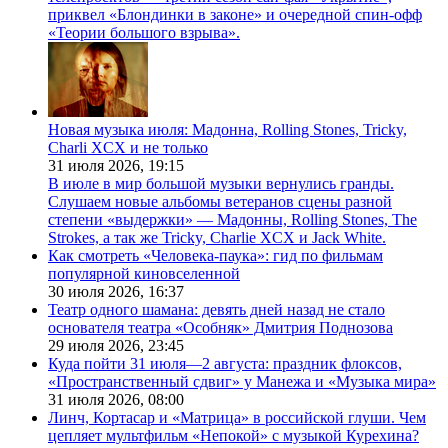
приквел «Блондинки в законе» и очередной спин-офф
«Теории большого взрыва».
Новая музыка июля: Мадонна, Rolling Stones, Tricky,
Charli XCX и не только
31 июля 2026,
19:15
В июле в мир большой музыки вернулись гранды.
Слушаем новые альбомы ветеранов сцены разной
степени «выдержки» — Мадонны, Rolling Stones, The
Strokes, а так же Tricky, Charlie XCX и Jack White.
Как смотреть «Человека-паука»: гид по фильмам
популярной киновселенной
30 июля 2026,
16:37
Театр одного шамана: девять дней назад не стало
основателя театра «Особняк» Дмитрия Поднозова
29 июля 2026,
23:45
Куда пойти 31 июля—2 августа: праздник флоксов,
«Пространственный сдвиг» у Манежа и «Музыка мира»
31 июля 2026,
08:00
Линч, Кортасар и «Матрица» в российской глуши. Чем
цепляет мультфильм «Непокой» с музыкой Курехина?