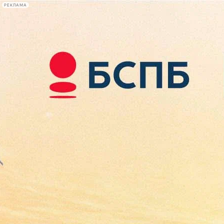
РЕКЛАМА
Афиша Plus
#телегид
Фонтанка.ру
Сегодня:
2026.08.08
04:48
Афиша Plus
кино
спектакли
выставки
концерты
лекции
книги
афиша плюс
новости
+