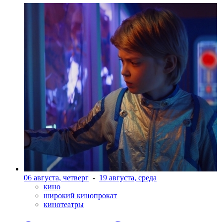
06 августа, четверг
-
19 августа, среда
кино
широкий кинопрокат
кинотеатры