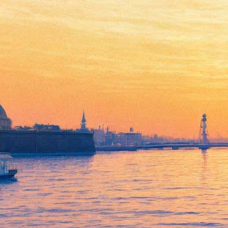
Макс Корж научит
петербуржскую публику жить
в кайф