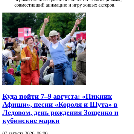
совместивший анимацию и игру живых актеров.
Куда пойти 7–9 августа: «Пикник
Афиши», песни «Короля и Шута» в
Ледовом, день рождения Зощенко и
кубинские марки
07 августа 2026, 08:00