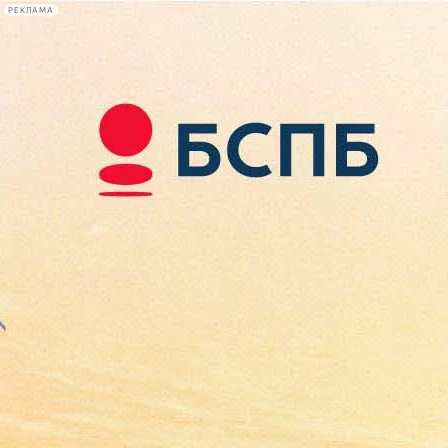
РЕКЛАМА
Афиша Plus
#телегид
Фонтанка.ру
Сегодня:
2026.08.08
12:00
Афиша Plus
кино
спектакли
выставки
концерты
лекции
книги
афиша плюс
новости
+