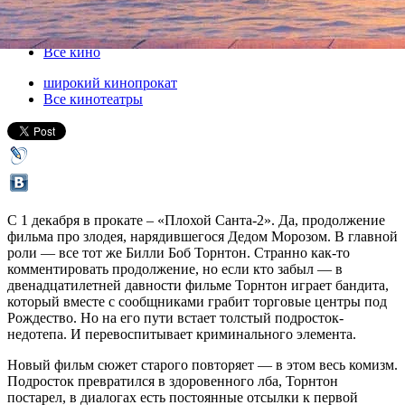
01 декабря 2016, четверг
-
14 декабря 2016, среда
Версия для печати
Все кино
широкий кинопрокат
Все кинотеатры
С 1 декабря в прокате – «Плохой Санта-2». Да, продолжение
фильма про злодея, нарядившегося Дедом Морозом. В главной
роли — все тот же Билли Боб Торнтон. Странно как-то
комментировать продолжение, но если кто забыл — в
двенадцатилетней давности фильме Торнтон играет бандита,
который вместе с сообщниками грабит торговые центры под
Рождество. Но на его пути встает толстый подросток-
недотепа. И перевоспитывает криминального элемента.
Новый фильм сюжет старого повторяет — в этом весь комизм.
Подросток превратился в здоровенного лба, Торнтон
постарел, в диалогах есть постоянные отсылки к первой