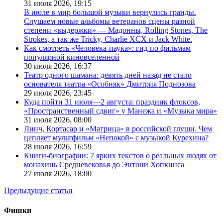
31 июля 2026,
19:15
В июле в мир большой музыки вернулись гранды.
Слушаем новые альбомы ветеранов сцены разной
степени «выдержки» — Мадонны, Rolling Stones, The
Strokes, а так же Tricky, Charlie XCX и Jack White.
Как смотреть «Человека-паука»: гид по фильмам
популярной киновселенной
30 июля 2026,
16:37
Театр одного шамана: девять дней назад не стало
основателя театра «Особняк» Дмитрия Поднозова
29 июля 2026,
23:45
Куда пойти 31 июля—2 августа: праздник флоксов,
«Пространственный сдвиг» у Манежа и «Музыка мира»
31 июля 2026,
08:00
Линч, Кортасар и «Матрица» в российской глуши. Чем
цепляет мультфильм «Непокой» с музыкой Курехина?
28 июля 2026,
16:59
Книги-биографии: 7 ярких текстов о реальных людях от
монахинь Средневековья до Энтони Хопкинса
27 июля 2026,
18:00
Предыдущие статьи
Фишки