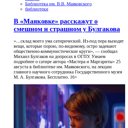
Библиотека им. В.В. Маяковского
библиотеки
В «Маяковке» расскажут о
смешном и страшном у Булгакова
»…склад моего ума сатирический. Из-под пера выходят
вещи, которые порою, по-видимому, остро задевают
общественно-коммунистические круги», — сообщал
Михаил Булгаков на допросах в ОГПУ. Узнаем
подробнее о сатире автора «Мастера и Маргариты» 25
августа в библиотеке им. Маяковского, на лекции
главного научного сотрудника Государственного музея
М. А. Булгакова. Бесплатно. 16+