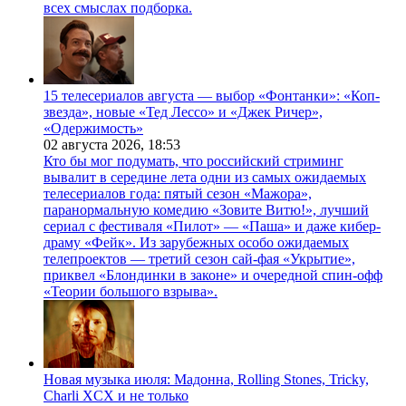
всех смыслах подборка.
15 телесериалов августа — выбор «Фонтанки»: «Коп-
звезда», новые «Тед Лессо» и «Джек Ричер»,
«Одержимость»
02 августа 2026,
18:53
Кто бы мог подумать, что российский стриминг
вывалит в середине лета одни из самых ожидаемых
телесериалов года: пятый сезон «Мажора»,
паранормальную комедию «Зовите Витю!», лучший
сериал с фестиваля «Пилот» — «Паша» и даже кибер-
драму «Фейк». Из зарубежных особо ожидаемых
телепроектов — третий сезон сай-фая «Укрытие»,
приквел «Блондинки в законе» и очередной спин-офф
«Теории большого взрыва».
Новая музыка июля: Мадонна, Rolling Stones, Tricky,
Charli XCX и не только