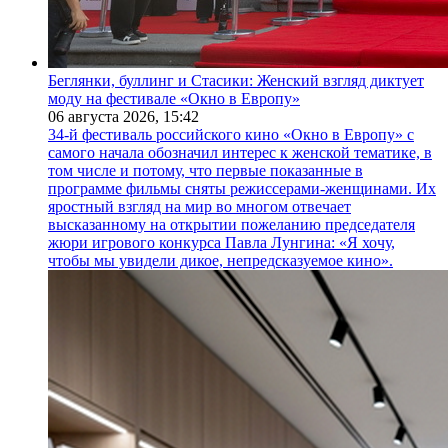
Беглянки, буллинг и Стасики: Женский взгляд диктует
моду на фестивале «Окно в Европу»
06 августа 2026,
15:42
34-й фестиваль российского кино «Окно в Европу» с
самого начала обозначил интерес к женской тематике, в
том числе и потому, что первые показанные в
программе фильмы сняты режиссерами-женщинами. Их
яростный взгляд на мир во многом отвечает
высказанному на открытии пожеланию председателя
жюри игрового конкурса Павла Лунгина: «Я хочу,
чтобы мы увидели дикое, непредсказуемое кино».