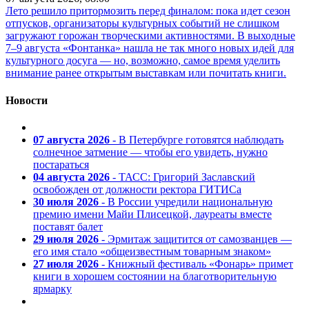
Лето решило притормозить перед финалом: пока идет сезон
отпусков, организаторы культурных событий не слишком
загружают горожан творческими активностями. В выходные
7–9 августа «Фонтанка» нашла не так много новых идей для
культурного досуга — но, возможно, самое время уделить
внимание ранее открытым выставкам или почитать книги.
Новости
07 августа 2026
- В Петербурге готовятся наблюдать
солнечное затмение — чтобы его увидеть, нужно
постараться
04 августа 2026
- ТАСС: Григорий Заславский
освобожден от должности ректора ГИТИСа
30 июля 2026
- В России учредили национальную
премию имени Майи Плисецкой, лауреаты вместе
поставят балет
29 июля 2026
- Эрмитаж защитится от самозванцев —
его имя стало «общеизвестным товарным знаком»
27 июля 2026
- Книжный фестиваль «Фонарь» примет
книги в хорошем состоянии на благотворительную
ярмарку