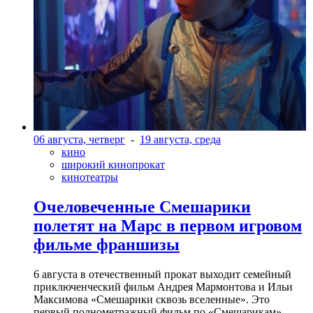
06 августа, четверг
-
19 августа, среда
кино
широкий кинопрокат
кинотеатры
Очеловеченные Смешарики
полетят на Марс в первом игровом
фильме франшизы
6 августа в отечественный прокат выходит семейный
приключенческий фильм Андрея Мармонтова и Ильи
Максимова «Смешарики сквозь вселенные». Это
первый полнометражный фильм по «Смешарикам»,