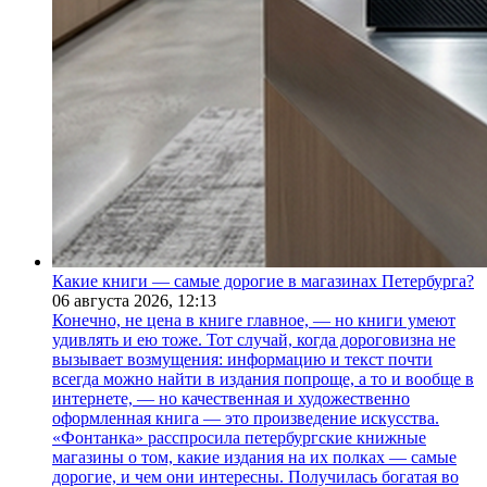
Какие книги — самые дорогие в магазинах Петербурга?
06 августа 2026,
12:13
Конечно, не цена в книге главное, — но книги умеют
удивлять и ею тоже. Тот случай, когда дороговизна не
вызывает возмущения: информацию и текст почти
всегда можно найти в издания попроще, а то и вообще в
интернете, — но качественная и художественно
оформленная книга — это произведение искусства.
«Фонтанка» расспросила петербургские книжные
магазины о том, какие издания на их полках — самые
дорогие, и чем они интересны. Получилась богатая во