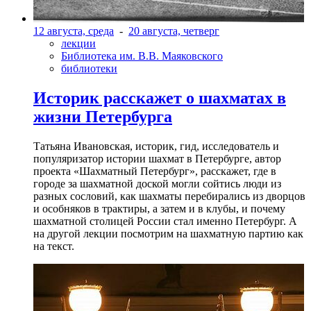
12 августа, среда
-
20 августа, четверг
лекции
Библиотека им. В.В. Маяковского
библиотеки
Историк расскажет о шахматах в
жизни Петербурга
Татьяна Ивановская, историк, гид, исследователь и
популяризатор истории шахмат в Петербурге, автор
проекта «Шахматный Петербург», расскажет, где в
городе за шахматной доской могли сойтись люди из
разных сословий, как шахматы перебирались из дворцов
и особняков в трактиры, а затем и в клубы, и почему
шахматной столицей России стал именно Петербург. А
на другой лекции посмотрим на шахматную партию как
на текст.