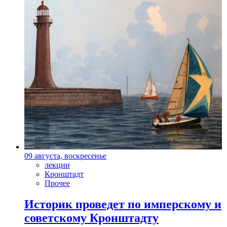
09 августа, воскресенье
лекции
Кронштадт
Прочее
Историк проведет по имперскому и
советскому Кронштадту