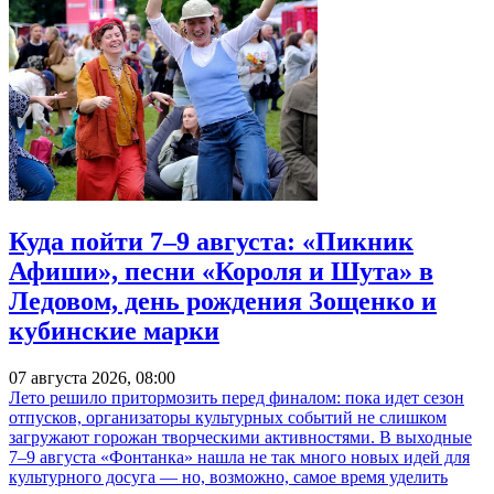
Куда пойти 7–9 августа: «Пикник
Афиши», песни «Короля и Шута» в
Ледовом, день рождения Зощенко и
кубинские марки
07 августа 2026, 08:00
Лето решило притормозить перед финалом: пока идет сезон
отпусков, организаторы культурных событий не слишком
загружают горожан творческими активностями. В выходные
7–9 августа «Фонтанка» нашла не так много новых идей для
культурного досуга — но, возможно, самое время уделить