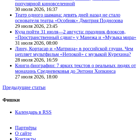
популярной киновселенной
30 июля 2026,
16:37
Театр одного шамана: девять дней назад не стало
основателя театра «Особняк» Дмитрия Поднозова
29 июля 2026,
23:45
Куда пойти 31 июля—2 августа: праздник флоксов,
«Пространственный сдвиг» у Манежа и «Музыка мира»
31 июля 2026,
08:00
Линч, Кортасар и «Матрица» в российской глуши. Чем
цепляет мультфильм «Непокой» с музыкой Курехина?
28 июля 2026,
16:59
Книги-биографии: 7 ярких текстов о реальных людях от
монахинь Средневековья до Энтони Хопкинса
27 июля 2026,
18:00
Предыдущие статьи
Фишки
Календарь в RSS
Партнёры
О сайте
Контакты