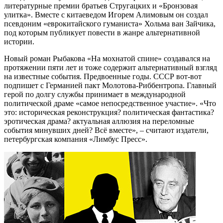
литературные премии братьев Стругацких и «Бронзовая
улитка». Вместе с китаеведом Игорем Алимовым он создал
псевдоним «еврокитайского гуманиста» Хольма ван Зайчика,
под которым публикует повести в жанре альтернативной
истории.
Новый роман Рыбакова «На мохнатой спине» создавался на
протяжении пяти лет и тоже содержит альтернативный взгляд
на известные события. Предвоенные годы. СССР вот-вот
подпишет с Германией пакт Молотова-Риббентропа. Главный
герой по долгу службы принимает в международной
политической драме «самое непосредственное участие». «Что
это: историческая реконструкция? политическая фантастика?
эротическая драма? актуальная аллюзия на переломные
события минувших дней? Всё вместе», – считают издатели,
петербургская компания «Лимбус Пресс».