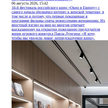
06 августа 2026,
15:42
34-й фестиваль российского кино «Окно в Европу» с
самого начала обозначил интерес к женской тематике, в
том числе и потому, что первые показанные в
программе фильмы сняты режиссерами-женщинами. Их
яростный взгляд на мир во многом отвечает
высказанному на открытии пожеланию председателя
жюри игрового конкурса Павла Лунгина: «Я хочу,
чтобы мы увидели дикое, непредсказуемое кино».