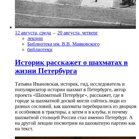
12 августа, среда
-
20 августа, четверг
лекции
Библиотека им. В.В. Маяковского
библиотеки
Историк расскажет о шахматах в
жизни Петербурга
Татьяна Ивановская, историк, гид, исследователь и
популяризатор истории шахмат в Петербурге, автор
проекта «Шахматный Петербург», расскажет, где в
городе за шахматной доской могли сойтись люди из
разных сословий, как шахматы перебирались из дворцов
и особняков в трактиры, а затем и в клубы, и почему
шахматной столицей России стал именно Петербург. А
на другой лекции посмотрим на шахматную партию как
на текст.