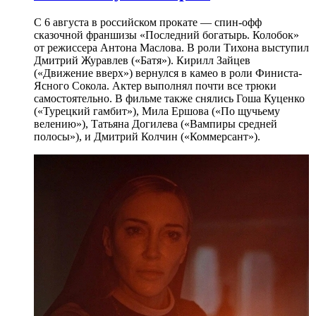
С 6 августа в российском прокате — спин-офф
сказочной франшизы «Последний богатырь. Колобок»
от режиссера Антона Маслова. В роли Тихона выступил
Дмитрий Журавлев («Батя»). Кирилл Зайцев
(«Движение вверх») вернулся в камео в роли Финиста-
Ясного Сокола. Актер выполнял почти все трюки
самостоятельно. В фильме также снялись Гоша Куценко
(«Турецкий гамбит»), Мила Ершова («По щучьему
велению»), Татьяна Догилева («Вампиры средней
полосы»), и Дмитрий Колчин («Коммерсант»).