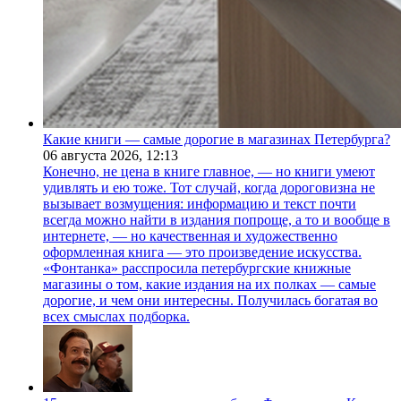
Какие книги — самые дорогие в магазинах Петербурга?
06 августа 2026,
12:13
Конечно, не цена в книге главное, — но книги умеют
удивлять и ею тоже. Тот случай, когда дороговизна не
вызывает возмущения: информацию и текст почти
всегда можно найти в издания попроще, а то и вообще в
интернете, — но качественная и художественно
оформленная книга — это произведение искусства.
«Фонтанка» расспросила петербургские книжные
магазины о том, какие издания на их полках — самые
дорогие, и чем они интересны. Получилась богатая во
всех смыслах подборка.