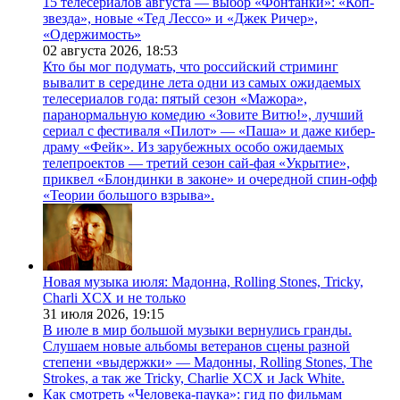
15 телесериалов августа — выбор «Фонтанки»: «Коп-
звезда», новые «Тед Лессо» и «Джек Ричер»,
«Одержимость»
02 августа 2026,
18:53
Кто бы мог подумать, что российский стриминг
вывалит в середине лета одни из самых ожидаемых
телесериалов года: пятый сезон «Мажора»,
паранормальную комедию «Зовите Витю!», лучший
сериал с фестиваля «Пилот» — «Паша» и даже кибер-
драму «Фейк». Из зарубежных особо ожидаемых
телепроектов — третий сезон сай-фая «Укрытие»,
приквел «Блондинки в законе» и очередной спин-офф
«Теории большого взрыва».
Новая музыка июля: Мадонна, Rolling Stones, Tricky,
Charli XCX и не только
31 июля 2026,
19:15
В июле в мир большой музыки вернулись гранды.
Слушаем новые альбомы ветеранов сцены разной
степени «выдержки» — Мадонны, Rolling Stones, The
Strokes, а так же Tricky, Charlie XCX и Jack White.
Как смотреть «Человека-паука»: гид по фильмам