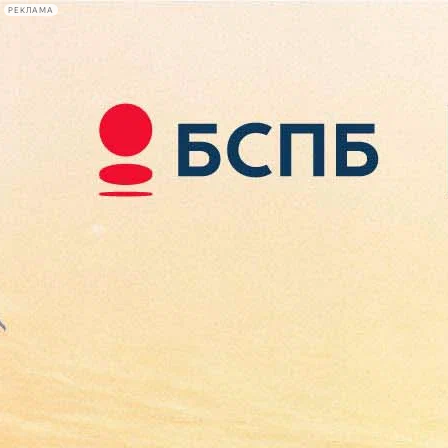
РЕКЛАМА
Афиша Plus
#телегид
Фонтанка.ру
Сегодня:
2026.08.09
12:09
Афиша Plus
кино
спектакли
выставки
концерты
лекции
книги
афиша плюс
новости
+