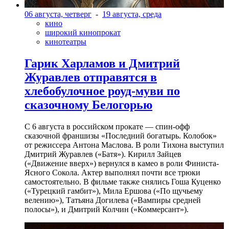
06 августа, четверг
-
19 августа, среда
кино
широкий кинопрокат
кинотеатры
Гарик Харламов и Дмитрий
Журавлев отправятся в
хлебобулочное роуд-муви по
сказочному Белогорью
С 6 августа в российском прокате — спин-офф
сказочной франшизы «Последний богатырь. Колобок»
от режиссера Антона Маслова. В роли Тихона выступил
Дмитрий Журавлев («Батя»). Кирилл Зайцев
(«Движение вверх») вернулся в камео в роли Финиста-
Ясного Сокола. Актер выполнял почти все трюки
самостоятельно. В фильме также снялись Гоша Куценко
(«Турецкий гамбит»), Мила Ершова («По щучьему
велению»), Татьяна Догилева («Вампиры средней
полосы»), и Дмитрий Колчин («Коммерсант»).