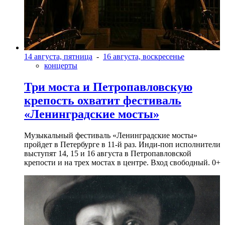
14 августа, пятница
-
16 августа, воскресенье
концерты
Три моста и Петропавловскую
крепость охватит фестиваль
«Ленинградские мосты»
Музыкальный фестиваль «Ленинградские мосты»
пройдет в Петербурге в 11-й раз. Инди-поп исполнители
выступят 14, 15 и 16 августа в Петропавловской
крепости и на трех мостах в центре. Вход свободный. 0+