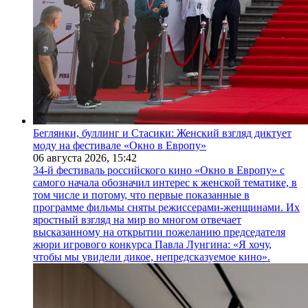
Беглянки, буллинг и Стасики: Женский взгляд диктует
моду на фестивале «Окно в Европу»
06 августа 2026,
15:42
34-й фестиваль российского кино «Окно в Европу» с
самого начала обозначил интерес к женской тематике, в
том числе и потому, что первые показанные в
программе фильмы сняты режиссерами-женщинами. Их
яростный взгляд на мир во многом отвечает
высказанному на открытии пожеланию председателя
жюри игрового конкурса Павла Лунгина: «Я хочу,
чтобы мы увидели дикое, непредсказуемое кино».