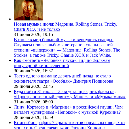
Новая музыка июля: Мадонна, Rolling Stones, Tricky,
Charli XCX и не только
31 июля 2026,
19:15
В июле в мир большой музыки вернулись гранды.
Слушаем новые альбомы ветеранов сцены разной
степени «выдержки» — Мадонны, Rolling Stones, The
Strokes, а так же Tricky, Charlie XCX и Jack White.
Как смотреть «Человека-паука»: гид по фильмам
популярной киновселенной
30 июля 2026,
16:37
Театр одного шамана: девять дней назад не стало
основателя театра «Особняк» Дмитрия Поднозова
29 июля 2026,
23:45
Куда пойти 31 июля—2 августа: праздник флоксов,
«Пространственный сдвиг» у Манежа и «Музыка мира»
31 июля 2026,
08:00
Линч, Кортасар и «Матрица» в российской глуши. Чем
цепляет мультфильм «Непокой» с музыкой Курехина?
28 июля 2026,
16:59
Книги-биографии: 7 ярких текстов о реальных людях от
монахинь Средневековья до Энтони Хопкинса