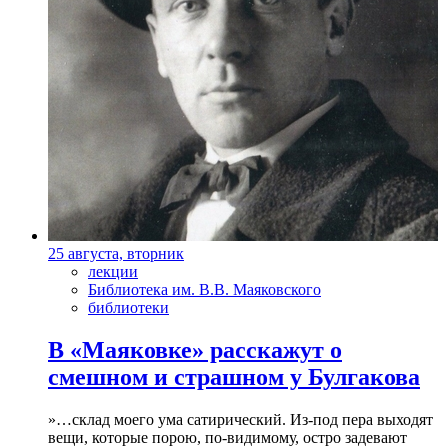
25 августа, вторник
лекции
Библиотека им. В.В. Маяковского
библиотеки
В «Маяковке» расскажут о
смешном и страшном у Булгакова
»…склад моего ума сатирический. Из-под пера выходят
вещи, которые порою, по-видимому, остро задевают