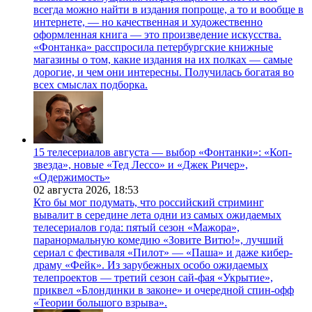
всегда можно найти в издания попроще, а то и вообще в
интернете, — но качественная и художественно
оформленная книга — это произведение искусства.
«Фонтанка» расспросила петербургские книжные
магазины о том, какие издания на их полках — самые
дорогие, и чем они интересны. Получилась богатая во
всех смыслах подборка.
15 телесериалов августа — выбор «Фонтанки»: «Коп-
звезда», новые «Тед Лессо» и «Джек Ричер»,
«Одержимость»
02 августа 2026,
18:53
Кто бы мог подумать, что российский стриминг
вывалит в середине лета одни из самых ожидаемых
телесериалов года: пятый сезон «Мажора»,
паранормальную комедию «Зовите Витю!», лучший
сериал с фестиваля «Пилот» — «Паша» и даже кибер-
драму «Фейк». Из зарубежных особо ожидаемых
телепроектов — третий сезон сай-фая «Укрытие»,
приквел «Блондинки в законе» и очередной спин-офф
«Теории большого взрыва».