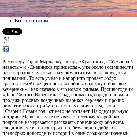
Все кино
широкий кинопрокат
Все кинотеатры
Режиссеру Гэрри Маршаллу, автору «Красотки», «Сбежавшей
невесты» и «Дневников принцессы», уже около восьмидесяти,
но он продолжает оставаться романтиком - в голливудском
понимании. То есть умело и напористо продает добро,
красоту, семейные ценности, «любовь, надежду и большие
вечеринки» - как сказано в его новом фильме. Прошлогодний
«День Святого Валентина», надо полагать, изрядно повысил
продажи розовых воздушных шариков-сердечек и прочих
романтических атрибутов - нет сомнения в том, что и
«Старый Новый год» от него не отстанет. На одну цельную
историю Маршалла уже не хватает, поэтому второй раз
подряд он намеревается рассказать понемножку обо всем,
соединив кусочки нехитрых, но, безусловно, добрых-
предобрых новогодних историй в один сложносочиненный