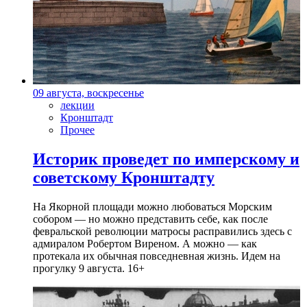
09 августа, воскресенье
лекции
Кронштадт
Прочее
Историк проведет по имперскому и
советскому Кронштадту
На Якорной площади можно любоваться Морским
собором — но можно представить себе, как после
февральской революции матросы расправились здесь с
адмиралом Робертом Виреном. А можно — как
протекала их обычная повседневная жизнь. Идем на
прогулку 9 августа. 16+