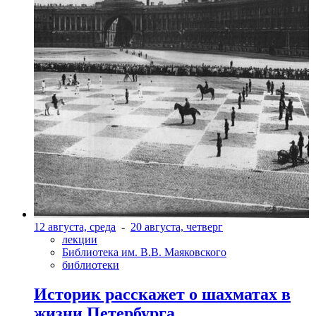
12 августа, среда
-
20 августа, четверг
лекции
Библиотека им. В.В. Маяковского
библиотеки
Историк расскажет о шахматах в
жизни Петербурга