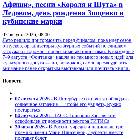
Афиши», песни «Короля и Шута» в
Ледовом, день рождения Зощенко и
кубинские марки
07 августа 2026, 08:00
Лето решило притормозить перед финалом: пока идет сезон
отпусков, организаторы культурных событий не слишком
загружают горожан творческими активностями. В выходные
7–9 августа «Фонтанка» нашла не так много новых идей для
культурного досуга — но, возможно, самое время уделить
внимание ранее открытым выставкам или почитать книги.
Новости
07 августа 2026
- В Петербурге готовятся наблюдать
солнечное затмение — чтобы его увидеть, нужно
постараться
04 августа 2026
- ТАСС: Григорий Заславский
освобожден от должности ректора ГИТИСа
30 июля 2026
- В России учредили национальную
премию имени Майи Плисецкой, лауреаты вместе
поставят балет