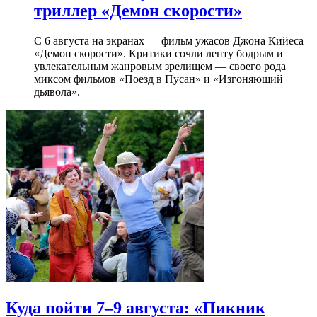
триллер «Демон скорости»
С 6 августа на экранах — фильм ужасов Джона Кийеса
«Демон скорости». Критики сочли ленту бодрым и
увлекательным жанровым зрелищeм — своего рода
миксом фильмов «Поезд в Пусан» и «Изгоняющий
дьявола».
Куда пойти 7–9 августа: «Пикник