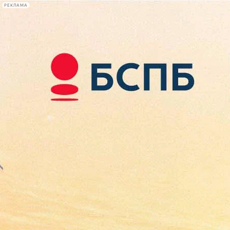
РЕКЛАМА
Афиша Plus
#телегид
Фонтанка.ру
Сегодня:
2026.08.09
11:55
Афиша Plus
кино
спектакли
выставки
концерты
лекции
книги
афиша плюс
новости
+