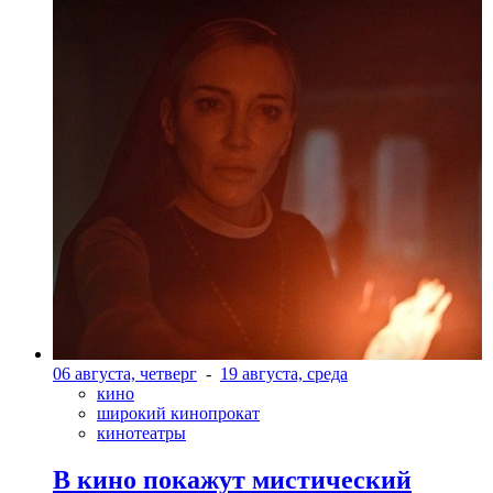
06 августа, четверг
-
19 августа, среда
кино
широкий кинопрокат
кинотеатры
В кино покажут мистический