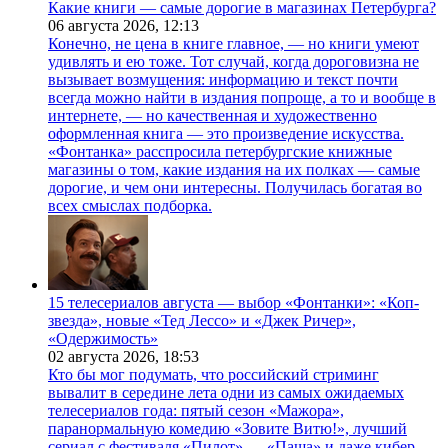
Какие книги — самые дорогие в магазинах Петербурга?
06 августа 2026,
12:13
Конечно, не цена в книге главное, — но книги умеют
удивлять и ею тоже. Тот случай, когда дороговизна не
вызывает возмущения: информацию и текст почти
всегда можно найти в издания попроще, а то и вообще в
интернете, — но качественная и художественно
оформленная книга — это произведение искусства.
«Фонтанка» расспросила петербургские книжные
магазины о том, какие издания на их полках — самые
дорогие, и чем они интересны. Получилась богатая во
всех смыслах подборка.
15 телесериалов августа — выбор «Фонтанки»: «Коп-
звезда», новые «Тед Лессо» и «Джек Ричер»,
«Одержимость»
02 августа 2026,
18:53
Кто бы мог подумать, что российский стриминг
вывалит в середине лета одни из самых ожидаемых
телесериалов года: пятый сезон «Мажора»,
паранормальную комедию «Зовите Витю!», лучший
сериал с фестиваля «Пилот» — «Паша» и даже кибер-