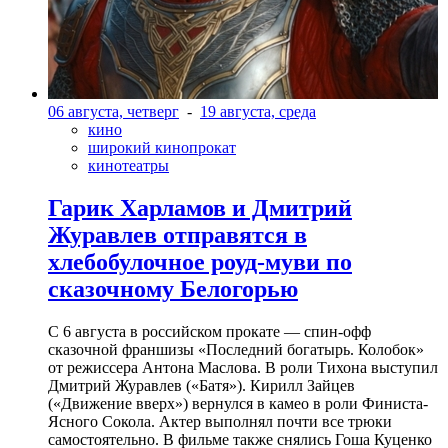
06 августа, четверг
-
19 августа, среда
кино
широкий кинопрокат
кинотеатры
Гарик Харламов и Дмитрий
Журавлев отправятся в
хлебобулочное роуд-муви по
сказочному Белогорью
С 6 августа в российском прокате — спин-офф
сказочной франшизы «Последний богатырь. Колобок»
от режиссера Антона Маслова. В роли Тихона выступил
Дмитрий Журавлев («Батя»). Кирилл Зайцев
(«Движение вверх») вернулся в камео в роли Финиста-
Ясного Сокола. Актер выполнял почти все трюки
самостоятельно. В фильме также снялись Гоша Куценко