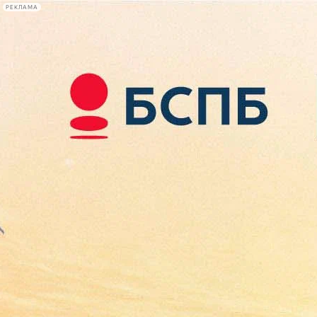
РЕКЛАМА
Афиша Plus
#телегид
Фонтанка.ру
Сегодня:
2026.08.09
14:14
Афиша Plus
кино
спектакли
выставки
концерты
лекции
книги
афиша плюс
новости
+