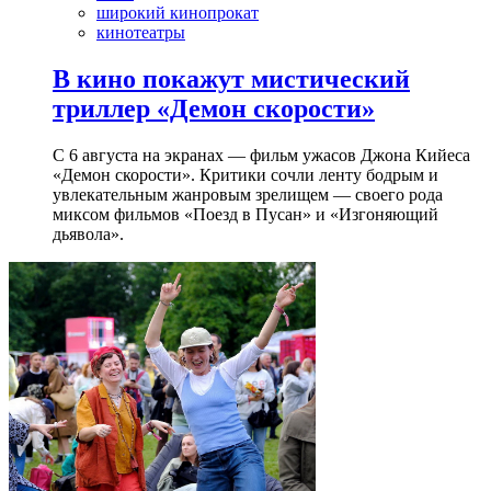
широкий кинопрокат
кинотеатры
В кино покажут мистический
триллер «Демон скорости»
С 6 августа на экранах — фильм ужасов Джона Кийеса
«Демон скорости». Критики сочли ленту бодрым и
увлекательным жанровым зрелищeм — своего рода
миксом фильмов «Поезд в Пусан» и «Изгоняющий
дьявола».