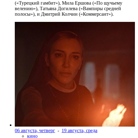
(«Турецкий гамбит»), Мила Ершова («По щучьему
велению»), Татьяна Догилева («Вампиры средней
полосы»), и Дмитрий Колчин («Коммерсант»).
06 августа, четверг
-
19 августа, среда
кино