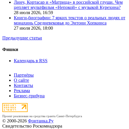
Линч, Кортасар и «Матрица» в российской глуши. Чем
цепляет мультфильм «Непокой» с музыкой Курехина?
28 июля 2026,
16:59
Книги-биографии: 7 ярких текстов о реальных людях от
монахинь Средневековья до Энтони Хопкинса
27 июля 2026,
18:00
Предыдущие статьи
Фишки
Календарь в RSS
Партнёры
О сайте
Контакты
Реклама
Бизнес-трибуна
Проект реализован на средства гранта Санкт-Петербурга
© 2000-2026
Фонтанка.Ру
Свидетельство Роскомнадзора