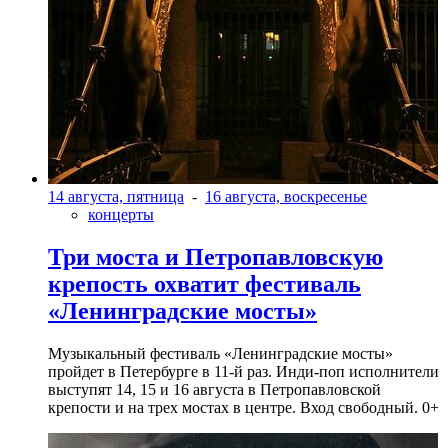
14 августа, пятница
-
16 августа, воскресенье
концерты
Три моста и Петропавловскую
крепость охватит фестиваль
«Ленинградские мосты»
Музыкальный фестиваль «Ленинградские мосты»
пройдет в Петербурге в 11-й раз. Инди-поп исполнители
выступят 14, 15 и 16 августа в Петропавловской
крепости и на трех мостах в центре. Вход свободный. 0+