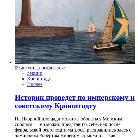
09 августа, воскресенье
лекции
Кронштадт
Прочее
Историк проведет по имперскому и
советскому Кронштадту
На Якорной площади можно любоваться Морским
собором — но можно представить себе, как после
февральской революции матросы расправились здесь с
адмиралом Робертом Виреном. А можно — как