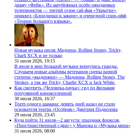
драму «Фейк». Из зарубежных особо ожидаемых
телепроектов — третий сезон сай-фая «Укрытие»,
приквел «Блондинки в законе» и очередной спин-офф
«Теории большого взрыва».
Новая музыка июля: Мадонна, Rolling Stones, Tricky,
Charli XCX и не только
31 июля 2026,
19:15
В июле в мир большой музыки вернулись гранды.
Слушаем новые альбомы ветеранов сцены разной
степени «выдержки» — Мадонны, Rolling Stones, The
Strokes, а так же Tricky, Charlie XCX и Jack White.
Как смотреть «Человека-паука»: гид по фильмам
популярной киновселенной
30 июля 2026,
16:37
Театр одного шамана: девять дней назад не стало
основателя театра «Особняк» Дмитрия Поднозова
29 июля 2026,
23:45
Куда пойти 31 июля—2 августа: праздник флоксов,
«Пространственный сдвиг» у Манежа и «Музыка мира»
31 июля 2026,
08:00