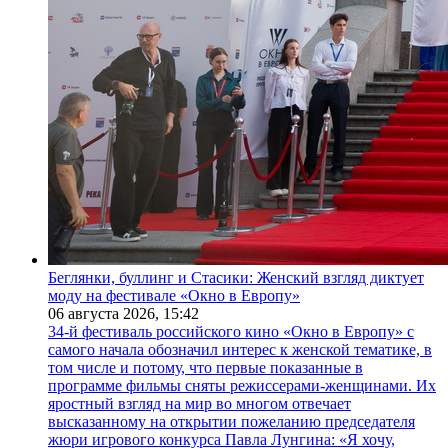
Беглянки, буллинг и Стасики: Женский взгляд диктует
моду на фестивале «Окно в Европу»
06 августа 2026,
15:42
34-й фестиваль российского кино «Окно в Европу» с
самого начала обозначил интерес к женской тематике, в
том числе и потому, что первые показанные в
программе фильмы сняты режиссерами-женщинами. Их
яростный взгляд на мир во многом отвечает
высказанному на открытии пожеланию председателя
жюри игрового конкурса Павла Лунгина: «Я хочу,