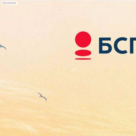
РЕКЛАМА
Афиша Plus
#телегид
Фонтанка.ру
Сегодня:
2026.08.08
21:05
Афиша Plus
кино
спектакли
выставки
концерты
лекции
книги
афиша плюс
новости
+