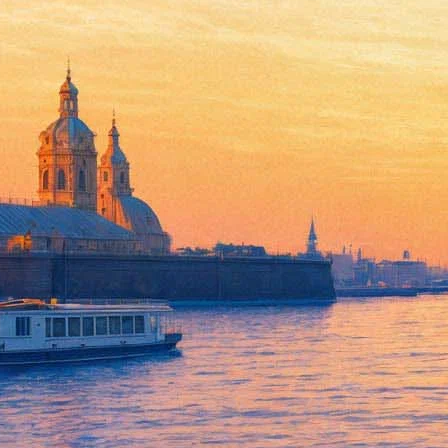
Фестиваль TECH Weekend пок
04 ноября 2016, пятница
,
11.00
-
05 ноября 2016, суббота
Версия для печати