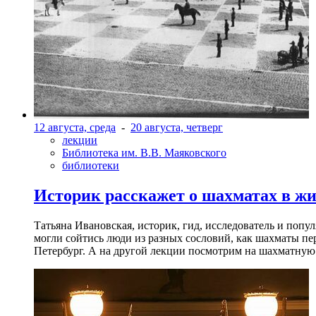
12 августа, среда
-
20 августа, четверг
лекции
Библиотека им. В.В. Маяковского
библиотеки
Историк расскажет о шахматах в ж
Татьяна Ивановская, историк, гид, исследователь и попу
могли сойтись люди из разных сословий, как шахматы пер
Петербург. А на другой лекции посмотрим на шахматную 