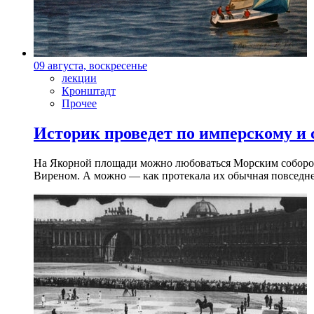
09 августа, воскресенье
лекции
Кронштадт
Прочее
Историк проведет по имперскому и
На Якорной площади можно любоваться Морским собором 
Виреном. А можно — как протекала их обычная повседнев