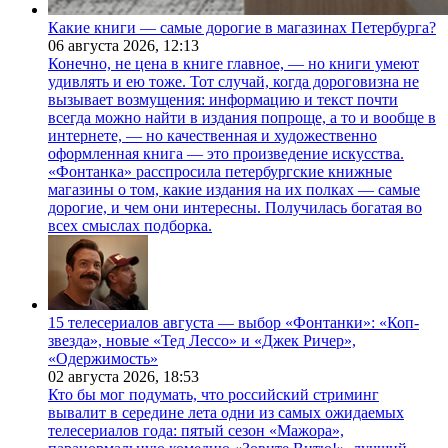
Какие книги — самые дорогие в магазинах Петербурга?
06 августа 2026,
12:13
Конечно, не цена в книге главное, — но книги умеют
удивлять и ею тоже. Тот случай, когда дороговизна не
вызывает возмущения: информацию и текст почти
всегда можно найти в издания попроще, а то и вообще в
интернете, — но качественная и художественно
оформленная книга — это произведение искусства.
«Фонтанка» расспросила петербургские книжные
магазины о том, какие издания на их полках — самые
дорогие, и чем они интересны. Получилась богатая во
всех смыслах подборка.
15 телесериалов августа — выбор «Фонтанки»: «Коп-
звезда», новые «Тед Лессо» и «Джек Ричер»,
«Одержимость»
02 августа 2026,
18:53
Кто бы мог подумать, что российский стриминг
вывалит в середине лета одни из самых ожидаемых
телесериалов года: пятый сезон «Мажора»,