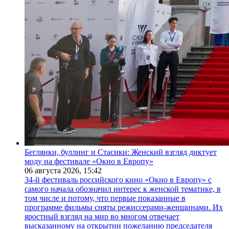
Беглянки, буллинг и Стасики: Женский взгляд диктует
моду на фестивале «Окно в Европу»
06 августа 2026,
15:42
34-й фестиваль российского кино «Окно в Европу» с
самого начала обозначил интерес к женской тематике, в
том числе и потому, что первые показанные в
программе фильмы сняты режиссерами-женщинами. Их
яростный взгляд на мир во многом отвечает
высказанному на открытии пожеланию председателя