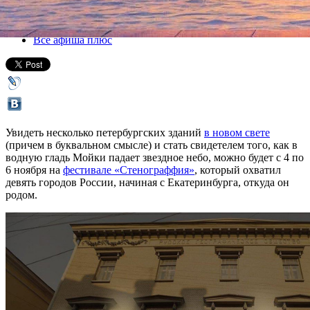
04 ноября 2016, пятница
,
20.00
-
06 ноября 2016, воскресенье
Версия для печати
Все афиша плюс
Увидеть несколько петербургских зданий
в новом свете
(причем в буквальном смысле) и стать свидетелем того, как в
водную гладь Мойки падает звездное небо, можно будет с 4 по
6 ноября на
фестивале «Стенограффия»
, который охватил
девять городов России, начиная с Екатеринбурга, откуда он
родом.