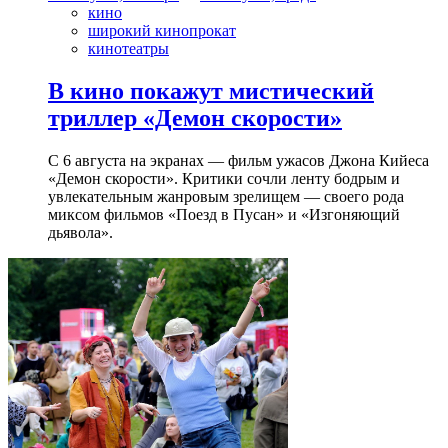
кино
широкий кинопрокат
кинотеатры
В кино покажут мистический
триллер «Демон скорости»
С 6 августа на экранах — фильм ужасов Джона Кийеса
«Демон скорости». Критики сочли ленту бодрым и
увлекательным жанровым зрелищeм — своего рода
миксом фильмов «Поезд в Пусан» и «Изгоняющий
дьявола».