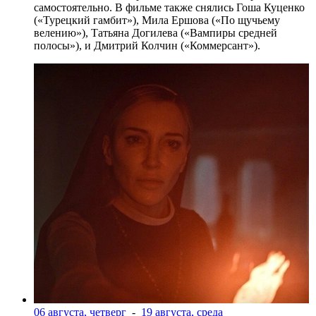
самостоятельно. В фильме также снялись Гоша Куценко
(«Турецкий гамбит»), Мила Ершова («По щучьему
велению»), Татьяна Догилева («Вампиры средней
полосы»), и Дмитрий Колчин («Коммерсант»).
06 августа, четверг
-
19 августа, среда