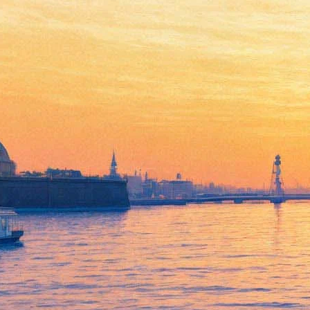
«Стенограффия» опрокинет в
Мойку звездное небо