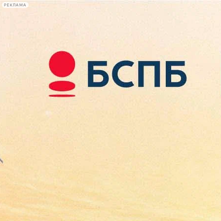
РЕКЛАМА
Афиша Plus
#телегид
Фонтанка.ру
Сегодня:
2026.08.09
14:48
Афиша Plus
кино
спектакли
выставки
концерты
лекции
книги
афиша плюс
новости
+