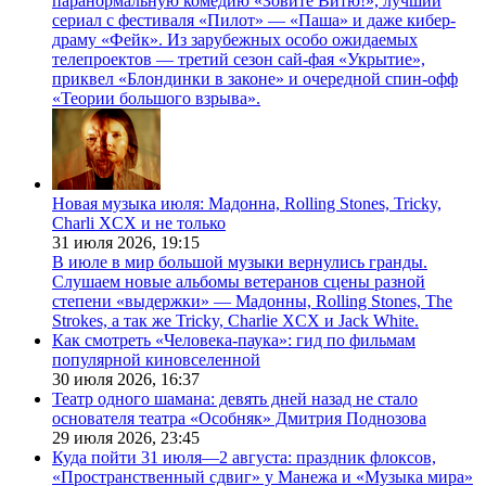
паранормальную комедию «Зовите Витю!», лучший
сериал с фестиваля «Пилот» — «Паша» и даже кибер-
драму «Фейк». Из зарубежных особо ожидаемых
телепроектов — третий сезон сай-фая «Укрытие»,
приквел «Блондинки в законе» и очередной спин-офф
«Теории большого взрыва».
Новая музыка июля: Мадонна, Rolling Stones, Tricky,
Charli XCX и не только
31 июля 2026,
19:15
В июле в мир большой музыки вернулись гранды.
Слушаем новые альбомы ветеранов сцены разной
степени «выдержки» — Мадонны, Rolling Stones, The
Strokes, а так же Tricky, Charlie XCX и Jack White.
Как смотреть «Человека-паука»: гид по фильмам
популярной киновселенной
30 июля 2026,
16:37
Театр одного шамана: девять дней назад не стало
основателя театра «Особняк» Дмитрия Поднозова
29 июля 2026,
23:45
Куда пойти 31 июля—2 августа: праздник флоксов,
«Пространственный сдвиг» у Манежа и «Музыка мира»