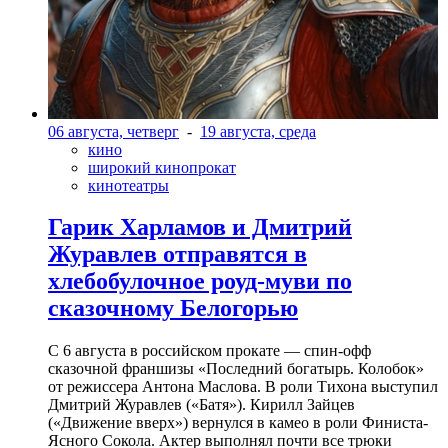
06 августа, четверг
-
19 августа, среда
кино
широкий кинопрокат
кинотеатры
Гарик Харламов и Дмитрий
Журавлев отправятся в
хлебобулочное роуд-муви по
сказочному Белогорью
С 6 августа в российском прокате — спин-офф
сказочной франшизы «Последний богатырь. Колобок»
от режиссера Антона Маслова. В роли Тихона выступил
Дмитрий Журавлев («Батя»). Кирилл Зайцев
(«Движение вверх») вернулся в камео в роли Финиста-
Ясного Сокола. Актер выполнял почти все трюки