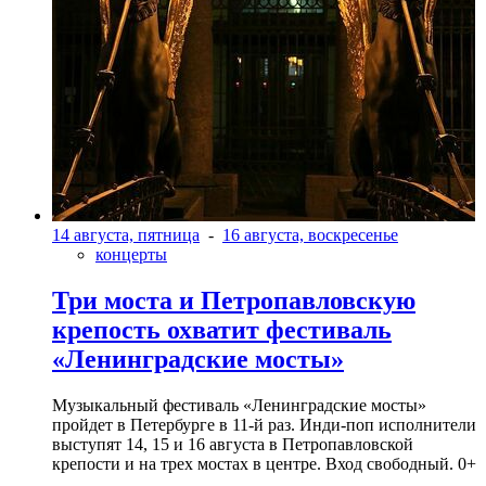
14 августа, пятница
-
16 августа, воскресенье
концерты
Три моста и Петропавловскую
крепость охватит фестиваль
«Ленинградские мосты»
Музыкальный фестиваль «Ленинградские мосты»
пройдет в Петербурге в 11-й раз. Инди-поп исполнители
выступят 14, 15 и 16 августа в Петропавловской
крепости и на трех мостах в центре. Вход свободный. 0+