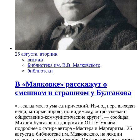
25 августа, вторник
лекции
Библиотека им. В.В. Маяковского
библиотеки
В «Маяковке» расскажут о
смешном и страшном у Булгакова
»…склад моего ума сатирический. Из-под пера выходят
вещи, которые порою, по-видимому, остро задевают
общественно-коммунистические круги», — сообщал
Михаил Булгаков на допросах в ОГПУ. Узнаем
подробнее о сатире автора «Мастера и Маргариты» 25
августа в библиотеке им. Маяковского, на лекции
главного научного сотрудника Государственного музея