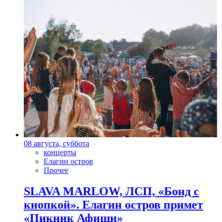
08 августа, суббота
концерты
Елагин остров
Прочее
SLAVA MARLOW, ЛСП, «Бонд с
кнопкой». Елагин остров примет
«Пикник Афиши»