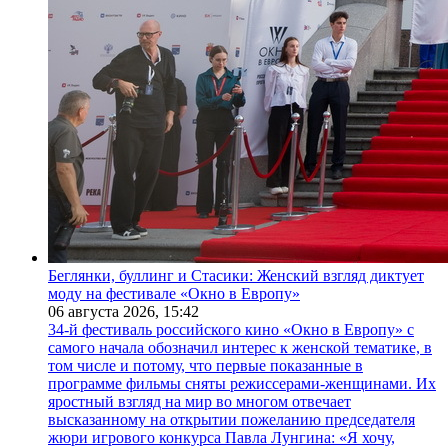
Беглянки, буллинг и Стасики: Женский взгляд диктует
моду на фестивале «Окно в Европу»
06 августа 2026,
15:42
34-й фестиваль российского кино «Окно в Европу» с
самого начала обозначил интерес к женской тематике, в
том числе и потому, что первые показанные в
программе фильмы сняты режиссерами-женщинами. Их
яростный взгляд на мир во многом отвечает
высказанному на открытии пожеланию председателя
жюри игрового конкурса Павла Лунгина: «Я хочу,