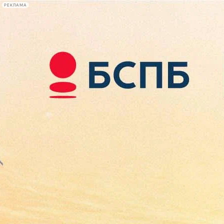
РЕКЛАМА
Афиша Plus
#телегид
Фонтанка.ру
Сегодня:
2026.08.08
22:59
Афиша Plus
кино
спектакли
выставки
концерты
лекции
книги
афиша плюс
новости
+