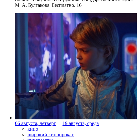
М. А. Булгакова. Бесплатно. 16+
06 августа, четверг
-
19 августа, среда
кино
широкий кинопрокат