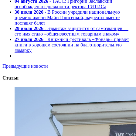
04 августа 2026
- ТАСС: Григорий Заславский
освобожден от должности ректора ГИТИСа
30 июля 2026
- В России учредили национальную
премию имени Майи Плисецкой, лауреаты вместе
поставят балет
29 июля 2026
- Эрмитаж защитится от самозванцев —
его имя стало «общеизвестным товарным знаком»
27 июля 2026
- Книжный фестиваль «Фонарь» примет
книги в хорошем состоянии на благотворительную
ярмарку
Предыдущие новости
Статьи