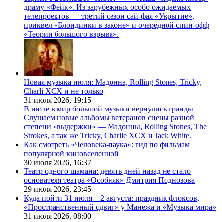
драму «Фейк». Из зарубежных особо ожидаемых
телепроектов — третий сезон сай-фая «Укрытие»,
приквел «Блондинки в законе» и очередной спин-офф
«Теории большого взрыва».
Новая музыка июля: Мадонна, Rolling Stones, Tricky,
Charli XCX и не только
31 июля 2026,
19:15
В июле в мир большой музыки вернулись гранды.
Слушаем новые альбомы ветеранов сцены разной
степени «выдержки» — Мадонны, Rolling Stones, The
Strokes, а так же Tricky, Charlie XCX и Jack White.
Как смотреть «Человека-паука»: гид по фильмам
популярной киновселенной
30 июля 2026,
16:37
Театр одного шамана: девять дней назад не стало
основателя театра «Особняк» Дмитрия Поднозова
29 июля 2026,
23:45
Куда пойти 31 июля—2 августа: праздник флоксов,
«Пространственный сдвиг» у Манежа и «Музыка мира»
31 июля 2026,
08:00