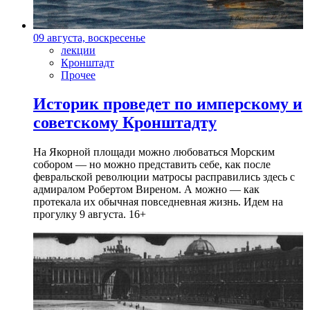
09 августа, воскресенье
лекции
Кронштадт
Прочее
Историк проведет по имперскому и
советскому Кронштадту
На Якорной площади можно любоваться Морским
собором — но можно представить себе, как после
февральской революции матросы расправились здесь с
адмиралом Робертом Виреном. А можно — как
протекала их обычная повседневная жизнь. Идем на
прогулку 9 августа. 16+