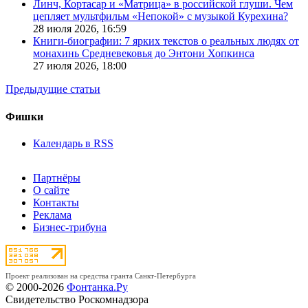
Линч, Кортасар и «Матрица» в российской глуши. Чем
цепляет мультфильм «Непокой» с музыкой Курехина?
28 июля 2026,
16:59
Книги-биографии: 7 ярких текстов о реальных людях от
монахинь Средневековья до Энтони Хопкинса
27 июля 2026,
18:00
Предыдущие статьи
Фишки
Календарь в RSS
Партнёры
О сайте
Контакты
Реклама
Бизнес-трибуна
Проект реализован на средства гранта Санкт-Петербурга
© 2000-2026
Фонтанка.Ру
Свидетельство Роскомнадзора