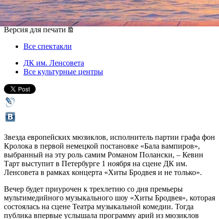
01 ноября 2016, вторник
,
19.00
Версия для печати
Все спектакли
ДК им. Ленсовета
Все культурные центры
Звезда европейских мюзиклов, исполнитель партии графа фон
Кролока в первой немецкой постановке «Бала вампиров»,
выбранный на эту роль самим Романом Полански, – Кевин
Тарт выступит в Петербурге 1 ноября на сцене ДК им.
Ленсовета в рамках концерта «Хиты Бродвея и не только».
Вечер будет приурочен к трехлетию со дня премьеры
мультимедийного музыкального шоу «Хиты Бродвея», которая
состоялась на сцене Театра музыкальной комедии. Тогда
публика впервые услышала программу арий из мюзиклов