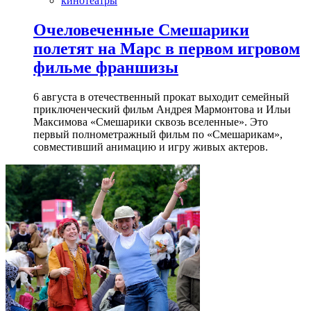
кинотеатры
Очеловеченные Смешарики
полетят на Марс в первом игровом
фильме франшизы
6 августа в отечественный прокат выходит семейный
приключенческий фильм Андрея Мармонтова и Ильи
Максимова «Смешарики сквозь вселенные». Это
первый полнометражный фильм по «Смешарикам»,
совместивший анимацию и игру живых актеров.