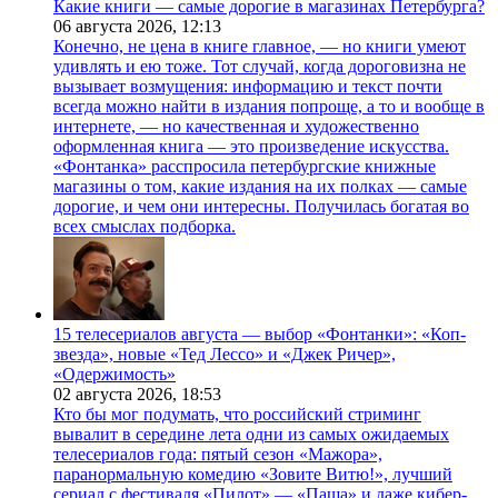
Какие книги — самые дорогие в магазинах Петербурга?
06 августа 2026,
12:13
Конечно, не цена в книге главное, — но книги умеют
удивлять и ею тоже. Тот случай, когда дороговизна не
вызывает возмущения: информацию и текст почти
всегда можно найти в издания попроще, а то и вообще в
интернете, — но качественная и художественно
оформленная книга — это произведение искусства.
«Фонтанка» расспросила петербургские книжные
магазины о том, какие издания на их полках — самые
дорогие, и чем они интересны. Получилась богатая во
всех смыслах подборка.
15 телесериалов августа — выбор «Фонтанки»: «Коп-
звезда», новые «Тед Лессо» и «Джек Ричер»,
«Одержимость»
02 августа 2026,
18:53
Кто бы мог подумать, что российский стриминг
вывалит в середине лета одни из самых ожидаемых
телесериалов года: пятый сезон «Мажора»,
паранормальную комедию «Зовите Витю!», лучший
сериал с фестиваля «Пилот» — «Паша» и даже кибер-