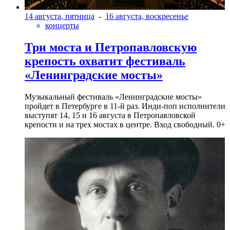
14 августа, пятница
-
16 августа, воскресенье
концерты
Три моста и Петропавловскую
крепость охватит фестиваль
«Ленинградские мосты»
Музыкальный фестиваль «Ленинградские мосты»
пройдет в Петербурге в 11-й раз. Инди-поп исполнители
выступят 14, 15 и 16 августа в Петропавловской
крепости и на трех мостах в центре. Вход свободный. 0+