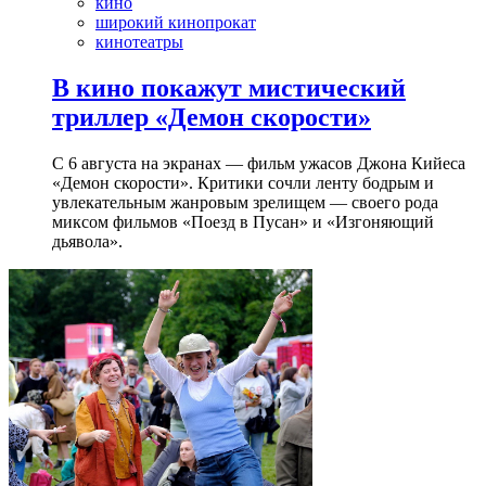
кино
широкий кинопрокат
кинотеатры
В кино покажут мистический
триллер «Демон скорости»
С 6 августа на экранах — фильм ужасов Джона Кийеса
«Демон скорости». Критики сочли ленту бодрым и
увлекательным жанровым зрелищeм — своего рода
миксом фильмов «Поезд в Пусан» и «Изгоняющий
дьявола».