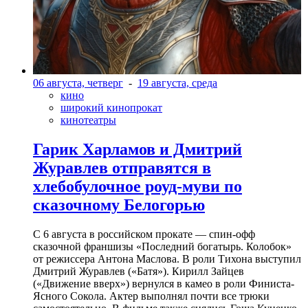
06 августа, четверг
-
19 августа, среда
кино
широкий кинопрокат
кинотеатры
Гарик Харламов и Дмитрий
Журавлев отправятся в
хлебобулочное роуд-муви по
сказочному Белогорью
С 6 августа в российском прокате — спин-офф
сказочной франшизы «Последний богатырь. Колобок»
от режиссера Антона Маслова. В роли Тихона выступил
Дмитрий Журавлев («Батя»). Кирилл Зайцев
(«Движение вверх») вернулся в камео в роли Финиста-
Ясного Сокола. Актер выполнял почти все трюки