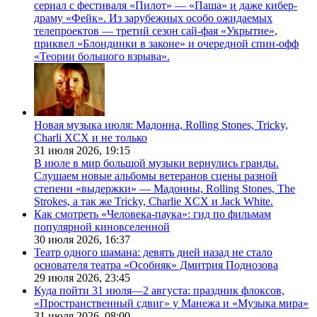
сериал с фестиваля «Пилот» — «Паша» и даже кибер-
драму «Фейк». Из зарубежных особо ожидаемых
телепроектов — третий сезон сай-фая «Укрытие»,
приквел «Блондинки в законе» и очередной спин-офф
«Теории большого взрыва».
Новая музыка июля: Мадонна, Rolling Stones, Tricky,
Charli XCX и не только
31 июля 2026,
19:15
В июле в мир большой музыки вернулись гранды.
Слушаем новые альбомы ветеранов сцены разной
степени «выдержки» — Мадонны, Rolling Stones, The
Strokes, а так же Tricky, Charlie XCX и Jack White.
Как смотреть «Человека-паука»: гид по фильмам
популярной киновселенной
30 июля 2026,
16:37
Театр одного шамана: девять дней назад не стало
основателя театра «Особняк» Дмитрия Поднозова
29 июля 2026,
23:45
Куда пойти 31 июля—2 августа: праздник флоксов,
«Пространственный сдвиг» у Манежа и «Музыка мира»
31 июля 2026,
08:00