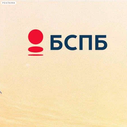
РЕКЛАМА
Афиша Plus
#телегид
Фонтанка.ру
Сегодня:
2026.08.10
09:10
Афиша Plus
кино
спектакли
выставки
концерты
лекции
книги
афиша плюс
новости
+