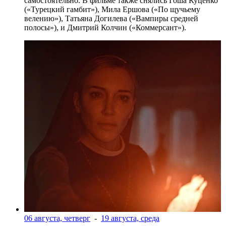
самостоятельно. В фильме также снялись Гоша Куценко
(«Турецкий гамбит»), Мила Ершова («По щучьему
велению»), Татьяна Догилева («Вампиры средней
полосы»), и Дмитрий Колчин («Коммерсант»).
06 августа, четверг
-
19 августа, среда