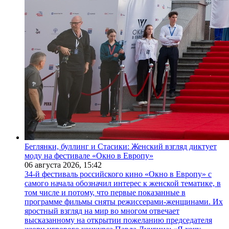
Беглянки, буллинг и Стасики: Женский взгляд диктует
моду на фестивале «Окно в Европу»
06 августа 2026,
15:42
34-й фестиваль российского кино «Окно в Европу» с
самого начала обозначил интерес к женской тематике, в
том числе и потому, что первые показанные в
программе фильмы сняты режиссерами-женщинами. Их
яростный взгляд на мир во многом отвечает
высказанному на открытии пожеланию председателя