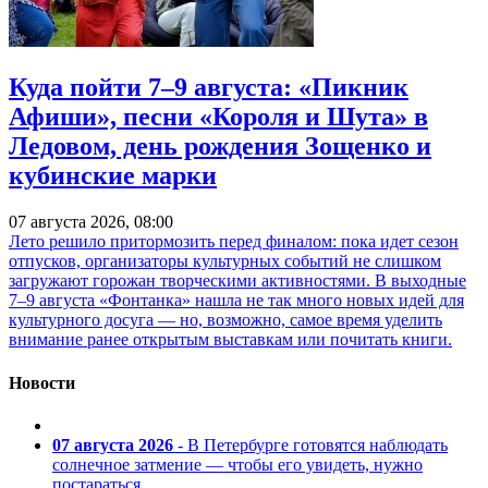
Куда пойти 7–9 августа: «Пикник
Афиши», песни «Короля и Шута» в
Ледовом, день рождения Зощенко и
кубинские марки
07 августа 2026, 08:00
Лето решило притормозить перед финалом: пока идет сезон
отпусков, организаторы культурных событий не слишком
загружают горожан творческими активностями. В выходные
7–9 августа «Фонтанка» нашла не так много новых идей для
культурного досуга — но, возможно, самое время уделить
внимание ранее открытым выставкам или почитать книги.
Новости
07 августа 2026
- В Петербурге готовятся наблюдать
солнечное затмение — чтобы его увидеть, нужно
постараться