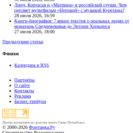
Линч, Кортасар и «Матрица» в российской глуши. Чем
цепляет мультфильм «Непокой» с музыкой Курехина?
28 июля 2026,
16:59
Книги-биографии: 7 ярких текстов о реальных людях от
монахинь Средневековья до Энтони Хопкинса
27 июля 2026,
18:00
Предыдущие статьи
Фишки
Календарь в RSS
Партнёры
О сайте
Контакты
Реклама
Бизнес-трибуна
Проект реализован на средства гранта Санкт-Петербурга
© 2000-2026
Фонтанка.Ру
Свидетельство Роскомнадзора