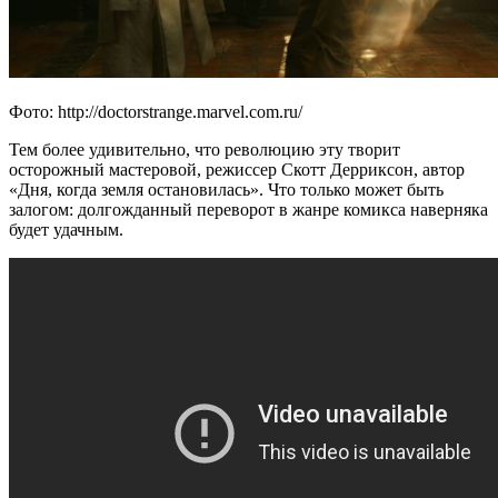
Фото: http://doctorstrange.marvel.com.ru/
Тем более удивительно, что революцию эту творит
осторожный мастеровой, режиссер Скотт Дерриксон, автор
«Дня, когда земля остановилась». Что только может быть
залогом: долгожданный переворот в жанре комикса наверняка
будет удачным.