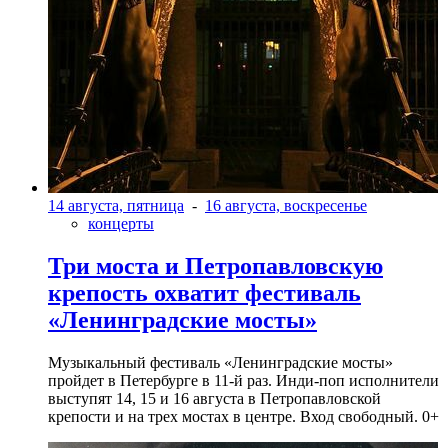
14 августа, пятница
-
16 августа, воскресенье
концерты
Три моста и Петропавловскую
крепость охватит фестиваль
«Ленинградские мосты»
Музыкальный фестиваль «Ленинградские мосты»
пройдет в Петербурге в 11-й раз. Инди-поп исполнители
выступят 14, 15 и 16 августа в Петропавловской
крепости и на трех мостах в центре. Вход свободный. 0+