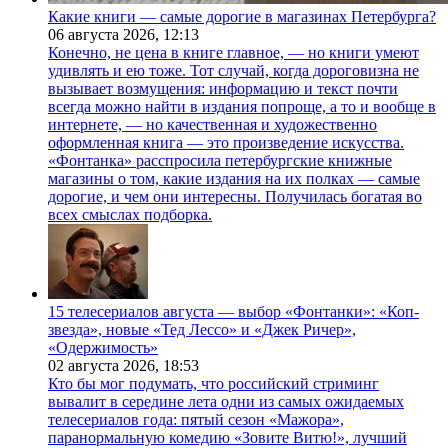
Какие книги — самые дорогие в магазинах Петербурга?
06 августа 2026,
12:13
Конечно, не цена в книге главное, — но книги умеют
удивлять и ею тоже. Тот случай, когда дороговизна не
вызывает возмущения: информацию и текст почти
всегда можно найти в издания попроще, а то и вообще в
интернете, — но качественная и художественно
оформленная книга — это произведение искусства.
«Фонтанка» расспросила петербургские книжные
магазины о том, какие издания на их полках — самые
дорогие, и чем они интересны. Получилась богатая во
всех смыслах подборка.
15 телесериалов августа — выбор «Фонтанки»: «Коп-
звезда», новые «Тед Лессо» и «Джек Ричер»,
«Одержимость»
02 августа 2026,
18:53
Кто бы мог подумать, что российский стриминг
вывалит в середине лета одни из самых ожидаемых
телесериалов года: пятый сезон «Мажора»,
паранормальную комедию «Зовите Витю!», лучший