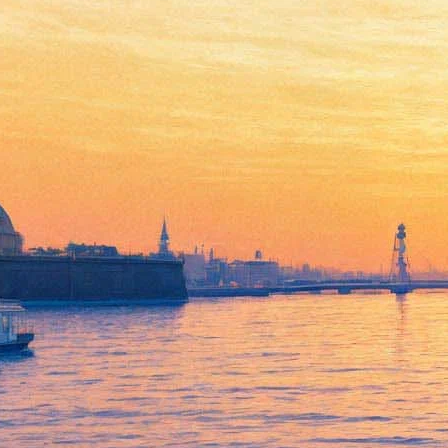
«Доктор Стрэндж» с
Камбербэтчем и Тильдой
Суинтон выходит в прокат