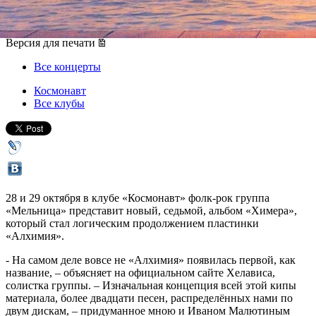
28 октября 2016, пятница
,
20.00
-
29 октября 2016, суббота
Версия для печати
Все концерты
Космонавт
Все клубы
28 и 29 октября в клубе «Космонавт» фолк-рок группа
«Мельница» представит новый, седьмой, альбом «Химера»,
который стал логическим продолжением пластинки
«Алхимия».
- На самом деле вовсе не «Алхимия» появилась первой, как
название, – объясняет на официальном сайте Хелависа,
солистка группы. – Изначальная концепция всей этой кипы
материала, более двадцати песен, распределённых нами по
двум дискам, – придуманное мною и Иваном Малютиным