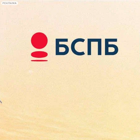
РЕКЛАМА
Афиша Plus
#телегид
Фонтанка.ру
Сегодня:
2026.08.09
16:46
Афиша Plus
кино
спектакли
выставки
концерты
лекции
книги
афиша плюс
новости
+