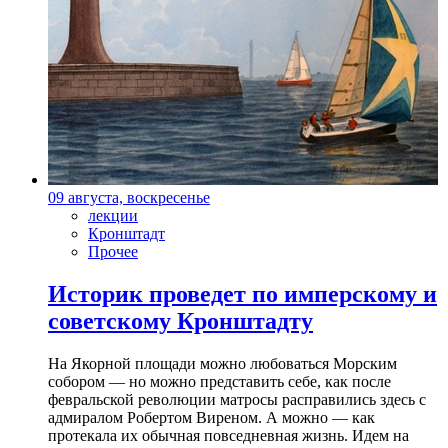
09 августа, воскресенье
лекции
Кронштадт
Прочее
Историк проведет по имперскому и
советскому Кронштадту
На Якорной площади можно любоваться Морским
собором — но можно представить себе, как после
февральской революции матросы расправились здесь с
адмиралом Робертом Виреном. А можно — как
протекала их обычная повседневная жизнь. Идем на