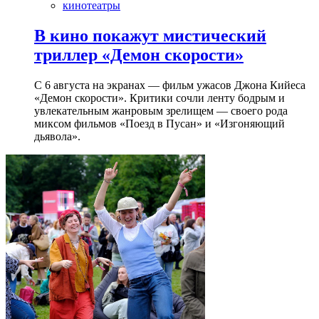
кинотеатры
В кино покажут мистический
триллер «Демон скорости»
С 6 августа на экранах — фильм ужасов Джона Кийеса
«Демон скорости». Критики сочли ленту бодрым и
увлекательным жанровым зрелищeм — своего рода
миксом фильмов «Поезд в Пусан» и «Изгоняющий
дьявола».