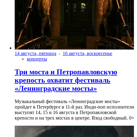
14 августа, пятница
-
16 августа, воскресенье
концерты
Три моста и Петропавловскую
крепость охватит фестиваль
«Ленинградские мосты»
Музыкальный фестиваль «Ленинградские мосты»
пройдет в Петербурге в 11-й раз. Инди-поп исполнители
выступят 14, 15 и 16 августа в Петропавловской
крепости и на трех мостах в центре. Вход свободный. 0+