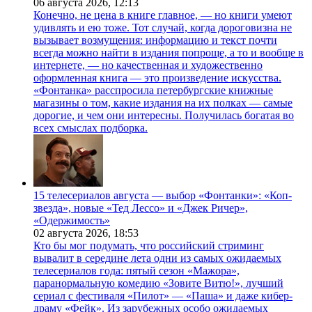
06 августа 2026,
12:13
Конечно, не цена в книге главное, — но книги умеют
удивлять и ею тоже. Тот случай, когда дороговизна не
вызывает возмущения: информацию и текст почти
всегда можно найти в издания попроще, а то и вообще в
интернете, — но качественная и художественно
оформленная книга — это произведение искусства.
«Фонтанка» расспросила петербургские книжные
магазины о том, какие издания на их полках — самые
дорогие, и чем они интересны. Получилась богатая во
всех смыслах подборка.
15 телесериалов августа — выбор «Фонтанки»: «Коп-
звезда», новые «Тед Лессо» и «Джек Ричер»,
«Одержимость»
02 августа 2026,
18:53
Кто бы мог подумать, что российский стриминг
вывалит в середине лета одни из самых ожидаемых
телесериалов года: пятый сезон «Мажора»,
паранормальную комедию «Зовите Витю!», лучший
сериал с фестиваля «Пилот» — «Паша» и даже кибер-
драму «Фейк». Из зарубежных особо ожидаемых