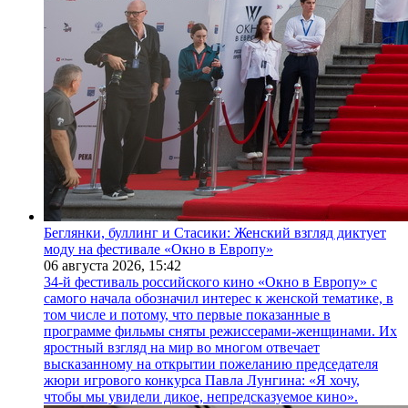
Беглянки, буллинг и Стасики: Женский взгляд диктует
моду на фестивале «Окно в Европу»
06 августа 2026,
15:42
34-й фестиваль российского кино «Окно в Европу» с
самого начала обозначил интерес к женской тематике, в
том числе и потому, что первые показанные в
программе фильмы сняты режиссерами-женщинами. Их
яростный взгляд на мир во многом отвечает
высказанному на открытии пожеланию председателя
жюри игрового конкурса Павла Лунгина: «Я хочу,
чтобы мы увидели дикое, непредсказуемое кино».