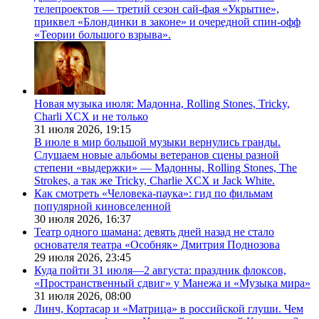
телепроектов — третий сезон сай-фая «Укрытие»,
приквел «Блондинки в законе» и очередной спин-офф
«Теории большого взрыва».
Новая музыка июля: Мадонна, Rolling Stones, Tricky,
Charli XCX и не только
31 июля 2026,
19:15
В июле в мир большой музыки вернулись гранды.
Слушаем новые альбомы ветеранов сцены разной
степени «выдержки» — Мадонны, Rolling Stones, The
Strokes, а так же Tricky, Charlie XCX и Jack White.
Как смотреть «Человека-паука»: гид по фильмам
популярной киновселенной
30 июля 2026,
16:37
Театр одного шамана: девять дней назад не стало
основателя театра «Особняк» Дмитрия Поднозова
29 июля 2026,
23:45
Куда пойти 31 июля—2 августа: праздник флоксов,
«Пространственный сдвиг» у Манежа и «Музыка мира»
31 июля 2026,
08:00
Линч, Кортасар и «Матрица» в российской глуши. Чем