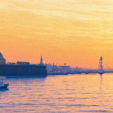
«Мельница» представит
петербуржцам «Химеру»
дважды