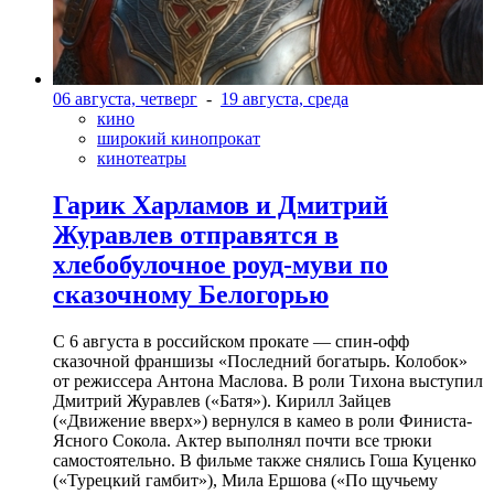
06 августа, четверг
-
19 августа, среда
кино
широкий кинопрокат
кинотеатры
Гарик Харламов и Дмитрий
Журавлев отправятся в
хлебобулочное роуд-муви по
сказочному Белогорью
С 6 августа в российском прокате — спин-офф
сказочной франшизы «Последний богатырь. Колобок»
от режиссера Антона Маслова. В роли Тихона выступил
Дмитрий Журавлев («Батя»). Кирилл Зайцев
(«Движение вверх») вернулся в камео в роли Финиста-
Ясного Сокола. Актер выполнял почти все трюки
самостоятельно. В фильме также снялись Гоша Куценко
(«Турецкий гамбит»), Мила Ершова («По щучьему