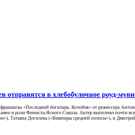
 отправятся в хлебобулочное роуд-муви
й франшизы «Последний богатырь. Колобок» от режиссера Анто
 камео в роли Финиста-Ясного Сокола. Актер выполнял почти вс
ю»), Татьяна Догилева («Вампиры средней полосы»), и Дмитрий