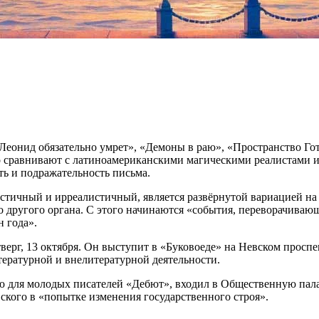
еонид обязательно умрет», «Демоны в раю», «Пространство Гот
о сравнивают с латиноамериканскими магическими реалистами 
ть и подражательность письма.
стичный и ирреалистичный, является развёрнутой вариацией на 
о другого органа. С этого начинаются «события, переворачиваю
 года».
верг, 13 октября. Он выступит в «Буковоеде» на Невском проспе
ературной и внелитературной деятельности.
ю для молодых писателей «Дебют», входил в Общественную палат
кого в «попытке изменения государственного строя».