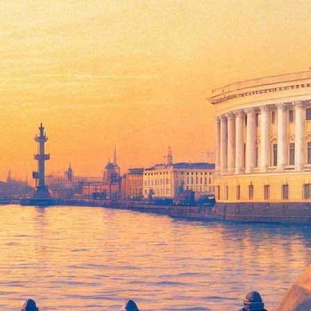
й «Нос»