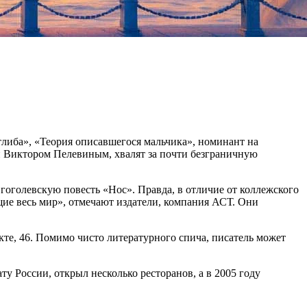
либа», «Теория описавшегося мальчика», номинант на
и Виктором Пелевиным, хвалят за почти безграничную
гоголевскую повесть «Нос». Правда, в отличие от коллежского
щие весь мир», отмечают издатели, компания АСТ. Они
кте, 46. Помимо чисто литературного спича, писатель может
у России, открыл несколько ресторанов, а в 2005 году