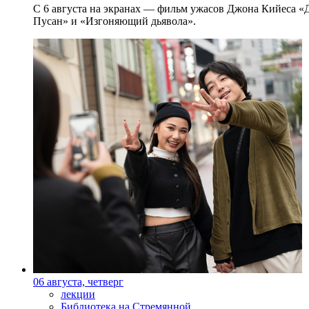
С 6 августа на экранах — фильм ужасов Джона Кийеса «
Пусан» и «Изгоняющий дьявола».
06 августа, четверг
лекции
Библиотека на Стремянной