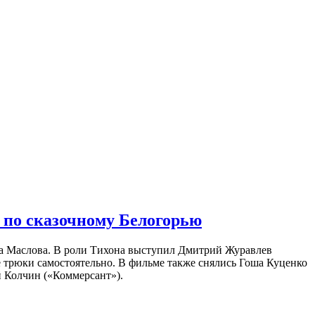
 по сказочному Белогорью
на Маслова. В роли Тихона выступил Дмитрий Журавлев
е трюки самостоятельно. В фильме также снялись Гоша Куценко
 Колчин («Коммерсант»).