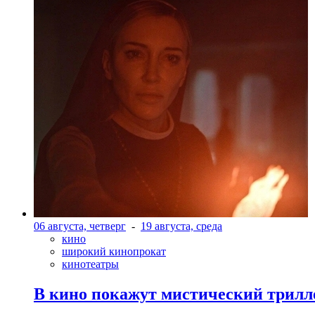
06 августа, четверг
-
19 августа, среда
кино
широкий кинопрокат
кинотеатры
В кино покажут мистический трилл