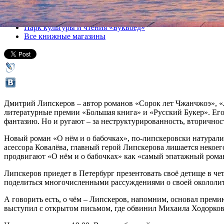
Все книги
Парк культуры и чтения «Буквоед»
Все книжные магазины
Дмитрий Липскеров – автор романов «Сорок лет Чжанчжоэ», «Л
литературные премии «Большая книга» и «Русский Букер». Ег
фантазию. Но и ругают – за неструктурированность, вторичнос
Новый роман «О нём и о бабочках», по-липскеровски натурали
асессора Ковалёва, главный герой Липскерова лишается некоег
продвигают «О нём и о бабочках» как «самый эпатажный роман
Липскеров приедет в Петербург презентовать своё детище в чет
поделиться многочисленными рассуждениями о своей окололит
А говорить есть, о чём – Липскеров, напомним, основал преми
выступил с открытом письмом, где обвинил Михаила Ходорковс