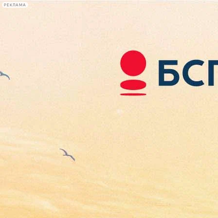
РЕКЛАМА
Афиша Plus
#телегид
Фонтанка.ру
Сегодня:
2026.08.06
02:17
Афиша Plus
кино
спектакли
выставки
концерты
лекции
книги
афиша плюс
новости
+