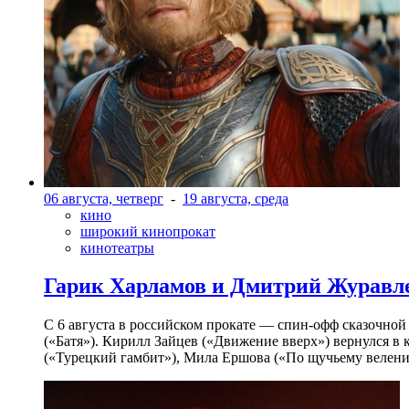
06 августа, четверг
-
19 августа, среда
кино
широкий кинопрокат
кинотеатры
Гарик Харламов и Дмитрий Журавлев
С 6 августа в российском прокате — спин-офф сказочно
(«Батя»). Кирилл Зайцев («Движение вверх») вернулся в
(«Турецкий гамбит»), Мила Ершова («По щучьему велени