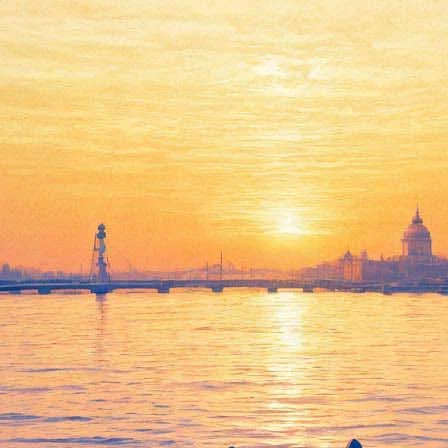
тажную пародию на гоголевски