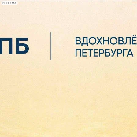
РЕКЛАМА
Афиша Plus
#телегид
Фонтанка.ру
Сегодня:
2026.08.06
07:04
Афиша Plus
кино
спектакли
выставки
концерты
лекции
книги
афиша плюс
новости
+