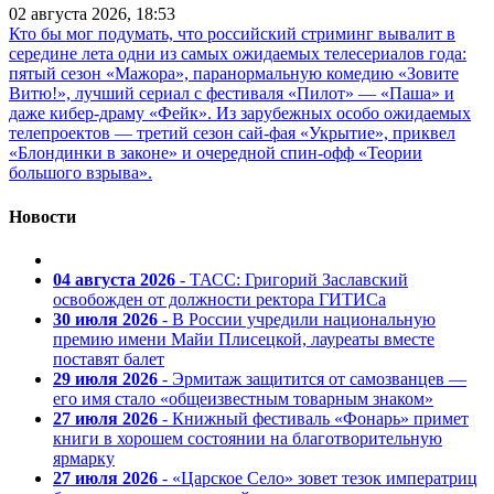
02 августа 2026, 18:53
Кто бы мог подумать, что российский стриминг вывалит в
середине лета одни из самых ожидаемых телесериалов года:
пятый сезон «Мажора», паранормальную комедию «Зовите
Витю!», лучший сериал с фестиваля «Пилот» — «Паша» и
даже кибер-драму «Фейк». Из зарубежных особо ожидаемых
телепроектов — третий сезон сай-фая «Укрытие», приквел
«Блондинки в законе» и очередной спин-офф «Теории
большого взрыва».
Новости
04 августа 2026
- ТАСС: Григорий Заславский
освобожден от должности ректора ГИТИСа
30 июля 2026
- В России учредили национальную
премию имени Майи Плисецкой, лауреаты вместе
поставят балет
29 июля 2026
- Эрмитаж защитится от самозванцев —
его имя стало «общеизвестным товарным знаком»
27 июля 2026
- Книжный фестиваль «Фонарь» примет
книги в хорошем состоянии на благотворительную
ярмарку
27 июля 2026
- «Царское Село» зовет тезок императриц