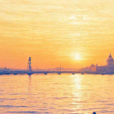
Дуэт южноафриканских
танцовщиков представит
композицию «Герой»