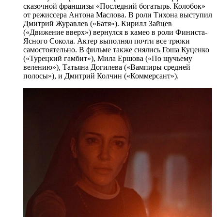
сказочной франшизы «Последний богатырь. Колобок»
от режиссера Антона Маслова. В роли Тихона выступил
Дмитрий Журавлев («Батя»). Кирилл Зайцев
(«Движение вверх») вернулся в камео в роли Финиста-
Ясного Сокола. Актер выполнял почти все трюки
самостоятельно. В фильме также снялись Гоша Куценко
(«Турецкий гамбит»), Мила Ершова («По щучьему
велению»), Татьяна Догилева («Вампиры средней
полосы»), и Дмитрий Колчин («Коммерсант»).