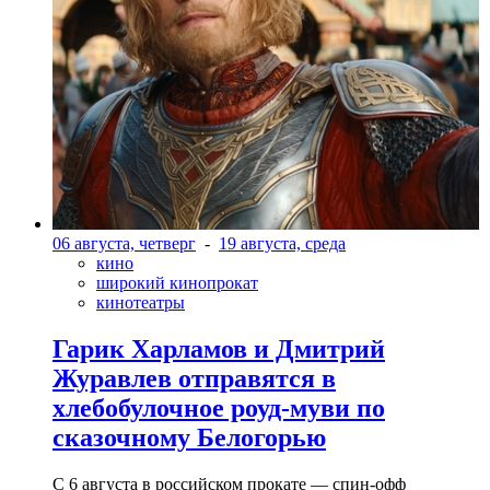
06 августа, четверг
-
19 августа, среда
кино
широкий кинопрокат
кинотеатры
Гарик Харламов и Дмитрий
Журавлев отправятся в
хлебобулочное роуд-муви по
сказочному Белогорью
С 6 августа в российском прокате — спин-офф