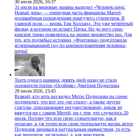
30 июля 2026,
16:37
31 июля на мировые экраны выходит «Человек-паук:
Новый день» — очередная часть франшизы Marvel,
посвящённая похождениям прыгучего супергероя. В
главной роли — вновь Том Холланд. Это уже четвёртый
фильм, в котором он играет Паука. Но до него сине-
красное трико появлялось на экране множество раз. Для
тех, кто подзабыл историю, «Фонтанка» подготовила
исчерпывающий гид по киновоплощениям человека-
паука!
Театр одного шамана: девять дней назад не стало
основателя театра «Особняк» Дмитрия Поднозова
29 июля 2026,
23:45
Всякий, кто хоть раз видел Митю Поднозова на сцене,
подтвердит, что вот это «не стало», а также другие
глаголы, описывающие несуществование, никак не
вяжутся ни с самим Митей, ни с тем, что случилось 20
июля. Потому что всю свою сознательную, как я
полагаю, и уж точно всю свою театральную жизнь актер
Поднозов занимался натуральным шаманством, то есть,
как минимум, заглядывал, а, как максимум,