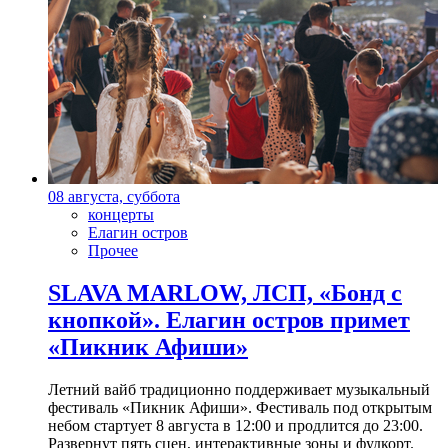
08 августа, суббота
концерты
Елагин остров
Прочее
SLAVA MARLOW, ЛСП, «Бонд с
кнопкой». Елагин остров примет
«Пикник Афиши»
Летний вайб традиционно поддерживает музыкальный
фестиваль «Пикник Афиши». Фестиваль под открытым
небом стартует 8 августа в 12:00 и продлится до 23:00.
Развернут пять сцен, интерактивные зоны и фудкорт.