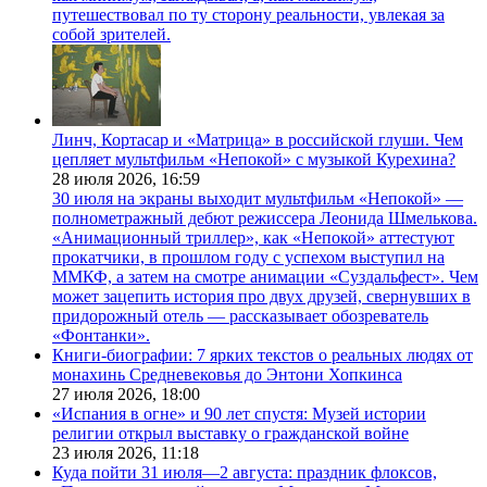
путешествовал по ту сторону реальности, увлекая за
собой зрителей.
Линч, Кортасар и «Матрица» в российской глуши. Чем
цепляет мультфильм «Непокой» с музыкой Курехина?
28 июля 2026,
16:59
30 июля на экраны выходит мультфильм «Непокой» —
полнометражный дебют режиссера Леонида Шмелькова.
«Анимационный триллер», как «Непокой» аттестуют
прокатчики, в прошлом году с успехом выступил на
ММКФ, а затем на смотре анимации «Суздальфест». Чем
может зацепить история про двух друзей, свернувших в
придорожный отель — рассказывает обозреватель
«Фонтанки».
Книги-биографии: 7 ярких текстов о реальных людях от
монахинь Средневековья до Энтони Хопкинса
27 июля 2026,
18:00
«Испания в огне» и 90 лет спустя: Музей истории
религии открыл выставку о гражданской войне
23 июля 2026,
11:18
Куда пойти 31 июля—2 августа: праздник флоксов,