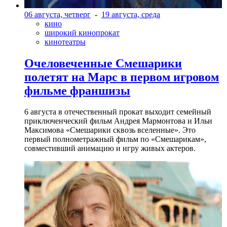
06 августа, четверг
-
19 августа, среда
кино
широкий кинопрокат
кинотеатры
Очеловеченные Смешарики
полетят на Марс в первом игровом
фильме франшизы
6 августа в отечественный прокат выходит семейный
приключенческий фильм Андрея Мармонтова и Ильи
Максимова «Смешарики сквозь вселенные». Это
первый полнометражный фильм по «Смешарикам»,
совместивший анимацию и игру живых актеров.