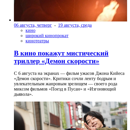
06 августа, четверг
-
19 августа, среда
кино
широкий кинопрокат
кинотеатры
В кино покажут мистический
триллер «Демон скорости»
С 6 августа на экранах — фильм ужасов Джона Кийеса
«Демон скорости». Критики сочли ленту бодрым и
увлекательным жанровым зрелищeм — своего рода
миксом фильмов «Поезд в Пусан» и «Изгоняющий
дьявола».