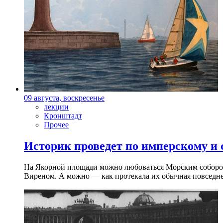
09 августа, воскресенье
лекции
Кронштадт
Прочее
Историк проведет по имперскому и
На Якорной площади можно любоваться Морским собором 
Виреном. А можно — как протекала их обычная повседнев