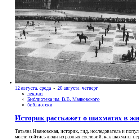
12 августа, среда
-
20 августа, четверг
лекции
Библиотека им. В.В. Маяковского
библиотеки
Историк расскажет о шахматах в ж
Татьяна Ивановская, историк, гид, исследователь и попу
могли сойтись люди из разных сословий, как шахматы пер