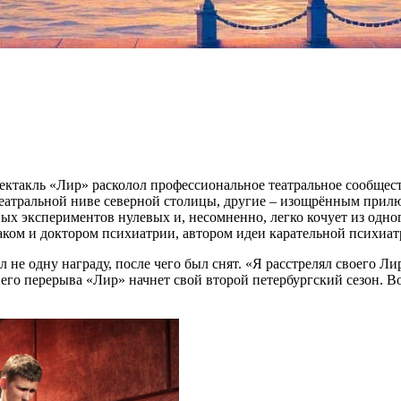
пектакль «Лир» расколол профессиональное театральное сообщес
 театральной ниве северной столицы, другие – изощрённым прил
х экспериментов нулевых и, несомненно, легко кочует из одног
ком и доктором психиатрии, автором идеи карательной психиат
 не одну награду, после чего был снят. «Я расстрелял своего Ли
его перерыва «Лир» начнет свой второй петербургский сезон. В