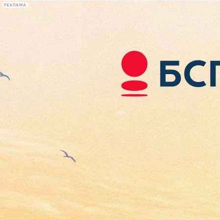
РЕКЛАМА
Афиша Plus
#телегид
Фонтанка.ру
Сегодня:
2026.08.09
13:42
Афиша Plus
кино
спектакли
выставки
концерты
лекции
книги
афиша плюс
новости
+