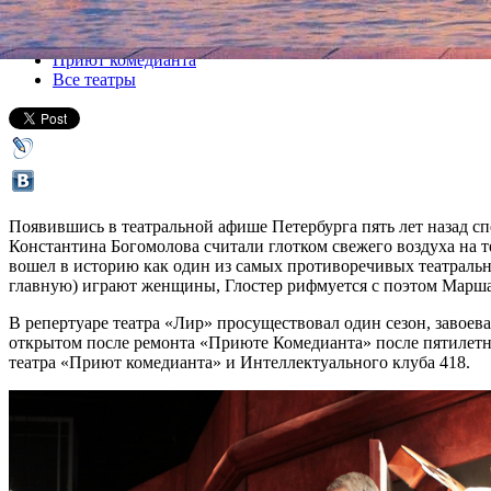
Все спектакли
Приют комедианта
Все театры
Появившись в театральной афише Петербурга пять лет назад с
Константина Богомолова считали глотком свежего воздуха на
вошел в историю как один из самых противоречивых театральны
главную) играют женщины, Глостер рифмуется с поэтом Марша
В репертуаре театра «Лир» просуществовал один сезон, завоевал
открытом после ремонта «Приюте Комедианта» после пятилетн
театра «Приют комедианта» и Интеллектуального клуба 418.