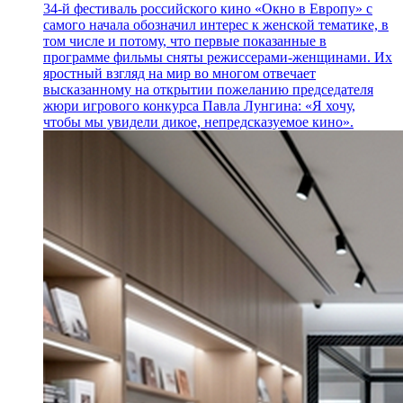
34-й фестиваль российского кино «Окно в Европу» с
самого начала обозначил интерес к женской тематике, в
том числе и потому, что первые показанные в
программе фильмы сняты режиссерами-женщинами. Их
яростный взгляд на мир во многом отвечает
высказанному на открытии пожеланию председателя
жюри игрового конкурса Павла Лунгина: «Я хочу,
чтобы мы увидели дикое, непредсказуемое кино».