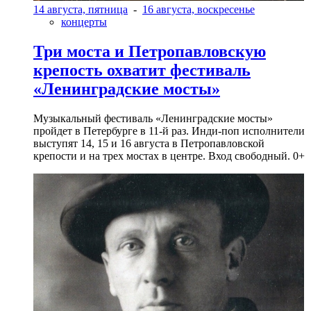
14 августа, пятница
-
16 августа, воскресенье
концерты
Три моста и Петропавловскую
крепость охватит фестиваль
«Ленинградские мосты»
Музыкальный фестиваль «Ленинградские мосты»
пройдет в Петербурге в 11-й раз. Инди-поп исполнители
выступят 14, 15 и 16 августа в Петропавловской
крепости и на трех мостах в центре. Вход свободный. 0+