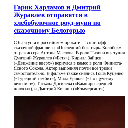
Гарик Харламов и Дмитрий
Журавлев отправятся в
хлебобулочное роуд-муви по
сказочному Белогорью
С 6 августа в российском прокате — спин-офф
сказочной франшизы «Последний богатырь. Колобок»
от режиссера Антона Маслова. В роли Тихона выступил
Дмитрий Журавлев («Батя»). Кирилл Зайцев
(«Движение вверх») вернулся в камео в роли Финиста-
Ясного Сокола. Актер выполнял почти все трюки
самостоятельно. В фильме также снялись Гоша Куценко
(«Турецкий гамбит»), Мила Ершова («По щучьему
велению»), Татьяна Догилева («Вампиры средней
полосы»), и Дмитрий Колчин («Коммерсант»).