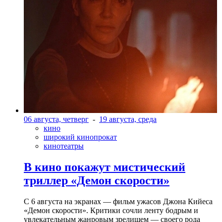
06 августа, четверг
-
19 августа, среда
кино
широкий кинопрокат
кинотеатры
В кино покажут мистический
триллер «Демон скорости»
С 6 августа на экранах — фильм ужасов Джона Кийеса
«Демон скорости». Критики сочли ленту бодрым и
увлекательным жанровым зрелищeм — своего рода