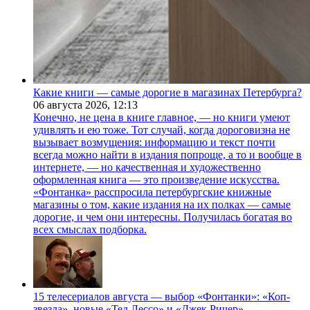
Какие книги — самые дорогие в магазинах Петербурга?
06 августа 2026,
12:13
Конечно, не цена в книге главное, — но книги умеют
удивлять и ею тоже. Тот случай, когда дороговизна не
вызывает возмущения: информацию и текст почти
всегда можно найти в издания попроще, а то и вообще в
интернете, — но качественная и художественно
оформленная книга — это произведение искусства.
«Фонтанка» расспросила петербургские книжные
магазины о том, какие издания на их полках — самые
дорогие, и чем они интересны. Получилась богатая во
всех смыслах подборка.
15 телесериалов августа — выбор «Фонтанки»: «Коп-
звезда», новые «Тед Лессо» и «Джек Ричер»,