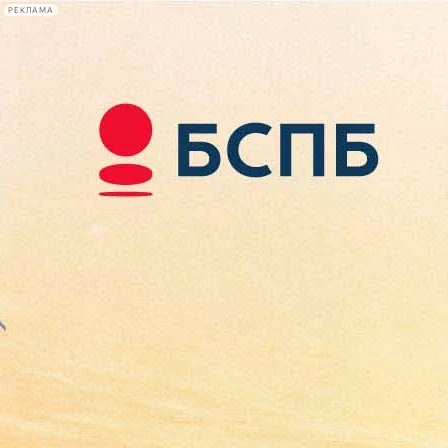
РЕКЛАМА
Афиша Plus
#телегид
Фонтанка.ру
Сегодня:
2026.08.10
11:46
Афиша Plus
кино
спектакли
выставки
концерты
лекции
книги
афиша плюс
новости
+