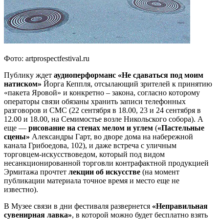
Фото: artprospectfestival.ru
Публику ждет
аудиоперформанс «Не сдаваться под моим
натиском»
Йорга Кеппля, отсылающий зрителей к принятию
«пакета Яровой» и конкретно – закона, согласно которому
операторы связи обязаны хранить записи телефонных
разговоров и СМС (22 сентября в 18.00, 23 и 24 сентября в
12.00 и 18.00, на Семимостье возле Никольского собора). А
еще —
рисование на стенах мелом и углем
(
«Пастельные
сцены»
Александры Гарт, во дворе дома на набережной
канала Грибоедова, 102), и даже встреча с уличным
торговцем-искусствоведом, который под видом
несанкционированной торговли контрафактной продукцией
Эрмитажа прочтет
лекции об искусстве
(на момент
публикации материала точное время и место еще не
известно).
В Музее связи в дни фестиваля развернется
«Неправильная
сувенирная лавка»
, в которой можно будет бесплатно взять