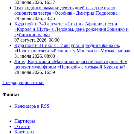
30 июля 2026,
16:37
Театр одного шамана: девять дней назад не стало
основателя театра «Особняк» Дмитрия Поднозова
29 июля 2026,
23:45
Куда пойти 7–9 августа: «Пикник Афиши», песни
«Короля и Шута» в Ледовом, день рождения Зощенко и
кубинские марки
07 августа 2026,
08:00
Куда пойти 31 июля—2 августа: праздник флоксов,
«Пространственный сдвиг» у Манежа и «Музыка мира»
31 июля 2026,
08:00
Линч, Кортасар и «Матрица» в российской глуши. Чем
цепляет мультфильм «Непокой» с музыкой Курехина?
28 июля 2026,
16:59
Предыдущие статьи
Фишки
Календарь в RSS
Партнёры
О сайте
Контакты