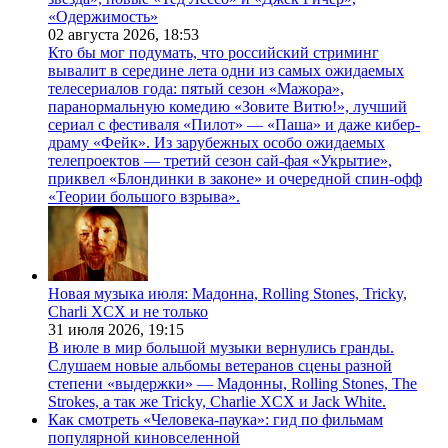
«Одержимость»
02 августа 2026,
18:53
Кто бы мог подумать, что российский стриминг
вывалит в середине лета одни из самых ожидаемых
телесериалов года: пятый сезон «Мажора»,
паранормальную комедию «Зовите Витю!», лучший
сериал с фестиваля «Пилот» — «Паша» и даже кибер-
драму «Фейк». Из зарубежных особо ожидаемых
телепроектов — третий сезон сай-фая «Укрытие»,
приквел «Блондинки в законе» и очередной спин-офф
«Теории большого взрыва».
Новая музыка июля: Мадонна, Rolling Stones, Tricky,
Charli XCX и не только
31 июля 2026,
19:15
В июле в мир большой музыки вернулись гранды.
Слушаем новые альбомы ветеранов сцены разной
степени «выдержки» — Мадонны, Rolling Stones, The
Strokes, а так же Tricky, Charlie XCX и Jack White.
Как смотреть «Человека-паука»: гид по фильмам
популярной киновселенной