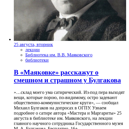
25 августа, вторник
лекции
Библиотека им. В.В. Маяковского
библиотеки
В «Маяковке» расскажут о
смешном и страшном у Булгакова
»…склад моего ума сатирический. Из-под пера выходят
вещи, которые порою, по-видимому, остро задевают
общественно-коммунистические круги», — сообщал
Михаил Булгаков на допросах в ОГПУ. Узнаем
подробнее о сатире автора «Мастера и Маргариты» 25
августа в библиотеке им. Маяковского, на лекции
главного научного сотрудника Государственного музея
М. А. Булгакова. Бесплатно. 16+