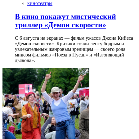
кинотеатры
В кино покажут мистический
триллер «Демон скорости»
С 6 августа на экранах — фильм ужасов Джона Кийеса
«Демон скорости». Критики сочли ленту бодрым и
увлекательным жанровым зрелищeм — своего рода
миксом фильмов «Поезд в Пусан» и «Изгоняющий
дьявола».