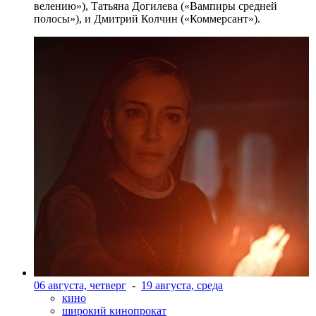
велению»), Татьяна Догилева («Вампиры средней
полосы»), и Дмитрий Колчин («Коммерсант»).
06 августа, четверг
-
19 августа, среда
кино
широкий кинопрокат