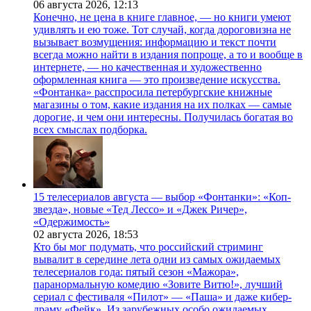
06 августа 2026,
12:13
Конечно, не цена в книге главное, — но книги умеют
удивлять и ею тоже. Тот случай, когда дороговизна не
вызывает возмущения: информацию и текст почти
всегда можно найти в издания попроще, а то и вообще в
интернете, — но качественная и художественно
оформленная книга — это произведение искусства.
«Фонтанка» расспросила петербургские книжные
магазины о том, какие издания на их полках — самые
дорогие, и чем они интересны. Получилась богатая во
всех смыслах подборка.
15 телесериалов августа — выбор «Фонтанки»: «Коп-
звезда», новые «Тед Лессо» и «Джек Ричер»,
«Одержимость»
02 августа 2026,
18:53
Кто бы мог подумать, что российский стриминг
вывалит в середине лета одни из самых ожидаемых
телесериалов года: пятый сезон «Мажора»,
паранормальную комедию «Зовите Витю!», лучший
сериал с фестиваля «Пилот» — «Паша» и даже кибер-
драму «Фейк». Из зарубежных особо ожидаемых