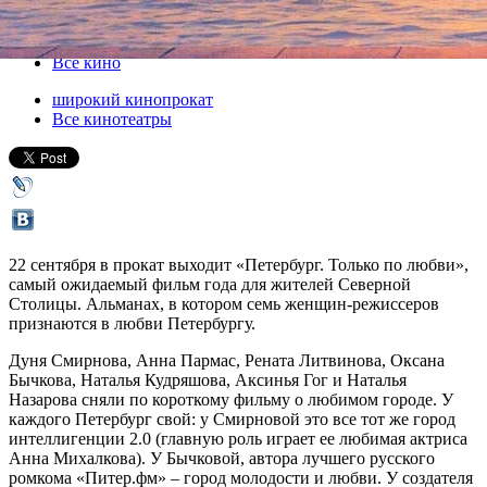
22 сентября 2016, четверг
-
05 октября 2016, среда
Версия для печати
Все кино
широкий кинопрокат
Все кинотеатры
22 сентября в прокат выходит «Петербург. Только по любви»,
самый ожидаемый фильм года для жителей Северной
Столицы. Альманах, в котором семь женщин-режиссеров
признаются в любви Петербургу.
Дуня Смирнова, Анна Пармас, Рената Литвинова, Оксана
Бычкова, Наталья Кудряшова, Аксинья Гог и Наталья
Назарова сняли по короткому фильму о любимом городе. У
каждого Петербург свой: у Смирновой это все тот же город
интеллигенции 2.0 (главную роль играет ее любимая актриса
Анна Михалкова). У Бычковой, автора лучшего русского
ромкома «Питер.фм» – город молодости и любви. У создателя