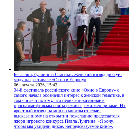
Беглянки, буллинг и Стасики: Женский взгляд диктует
моду на фестивале «Окно в Европу»
06 августа 2026,
15:42
34-й фестиваль российского кино «Окно в Европу» с
самого начала обозначил интерес к женской тематике, в
том числе и потому, что первые показанные в
программе фильмы сняты режиссерами-женщинами. Их
яростный взгляд на мир во многом отвечает
высказанному на открытии пожеланию председателя
жюри игрового конкурса Павла Лунгина: «Я хочу,
чтобы мы увидели дикое, непредсказуемое кино».