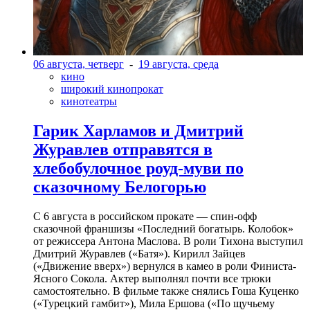
06 августа, четверг
-
19 августа, среда
кино
широкий кинопрокат
кинотеатры
Гарик Харламов и Дмитрий
Журавлев отправятся в
хлебобулочное роуд-муви по
сказочному Белогорью
С 6 августа в российском прокате — спин-офф
сказочной франшизы «Последний богатырь. Колобок»
от режиссера Антона Маслова. В роли Тихона выступил
Дмитрий Журавлев («Батя»). Кирилл Зайцев
(«Движение вверх») вернулся в камео в роли Финиста-
Ясного Сокола. Актер выполнял почти все трюки
самостоятельно. В фильме также снялись Гоша Куценко
(«Турецкий гамбит»), Мила Ершова («По щучьему