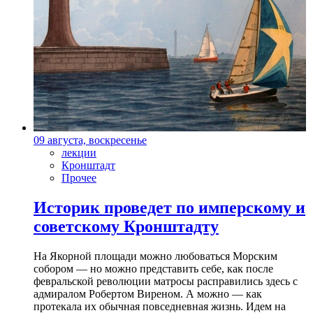
09 августа, воскресенье
лекции
Кронштадт
Прочее
Историк проведет по имперскому и
советскому Кронштадту
На Якорной площади можно любоваться Морским
собором — но можно представить себе, как после
февральской революции матросы расправились здесь с
адмиралом Робертом Виреном. А можно — как
протекала их обычная повседневная жизнь. Идем на