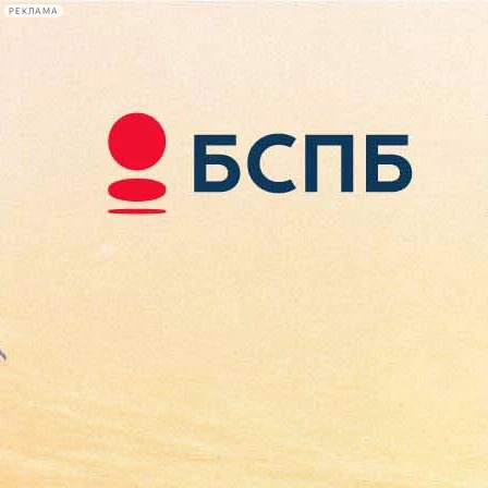
РЕКЛАМА
Афиша Plus
#телегид
Фонтанка.ру
Сегодня:
2026.08.09
16:46
Афиша Plus
кино
спектакли
выставки
концерты
лекции
книги
афиша плюс
новости
+