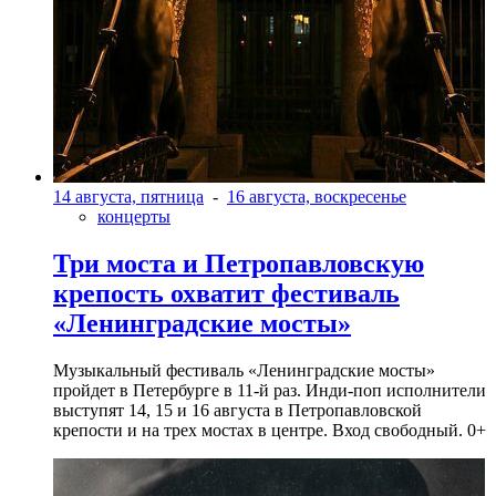
14 августа, пятница
-
16 августа, воскресенье
концерты
Три моста и Петропавловскую
крепость охватит фестиваль
«Ленинградские мосты»
Музыкальный фестиваль «Ленинградские мосты»
пройдет в Петербурге в 11-й раз. Инди-поп исполнители
выступят 14, 15 и 16 августа в Петропавловской
крепости и на трех мостах в центре. Вход свободный. 0+