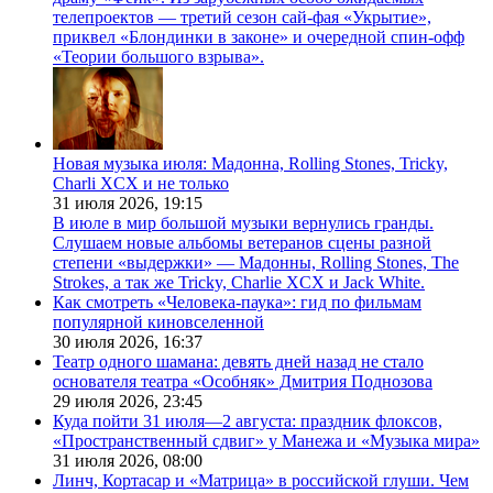
телепроектов — третий сезон сай-фая «Укрытие»,
приквел «Блондинки в законе» и очередной спин-офф
«Теории большого взрыва».
Новая музыка июля: Мадонна, Rolling Stones, Tricky,
Charli XCX и не только
31 июля 2026,
19:15
В июле в мир большой музыки вернулись гранды.
Слушаем новые альбомы ветеранов сцены разной
степени «выдержки» — Мадонны, Rolling Stones, The
Strokes, а так же Tricky, Charlie XCX и Jack White.
Как смотреть «Человека-паука»: гид по фильмам
популярной киновселенной
30 июля 2026,
16:37
Театр одного шамана: девять дней назад не стало
основателя театра «Особняк» Дмитрия Поднозова
29 июля 2026,
23:45
Куда пойти 31 июля—2 августа: праздник флоксов,
«Пространственный сдвиг» у Манежа и «Музыка мира»
31 июля 2026,
08:00
Линч, Кортасар и «Матрица» в российской глуши. Чем