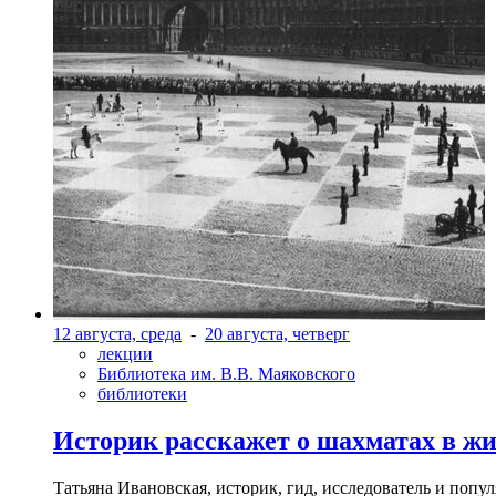
12 августа, среда
-
20 августа, четверг
лекции
Библиотека им. В.В. Маяковского
библиотеки
Историк расскажет о шахматах в ж
Татьяна Ивановская, историк, гид, исследователь и попу