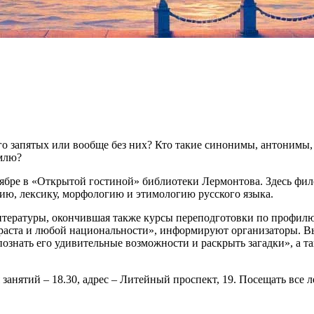
о запятых или вообще без них? Кто такие синонимы, антонимы,
емлю?
ктябре в «Открытой гостиной» библиотеки Лермонтова. Здесь ф
цию, лексику, морфологию и этимологию русского языка.
итературы, окончившая также курсы переподготовки по профилю
раста и любой национальности», информируют организаторы. Вы
познать его удивительные возможности и раскрыть загадки», а 
я занятий – 18.30, адрес – Литейный проспект, 19. Посещать все 