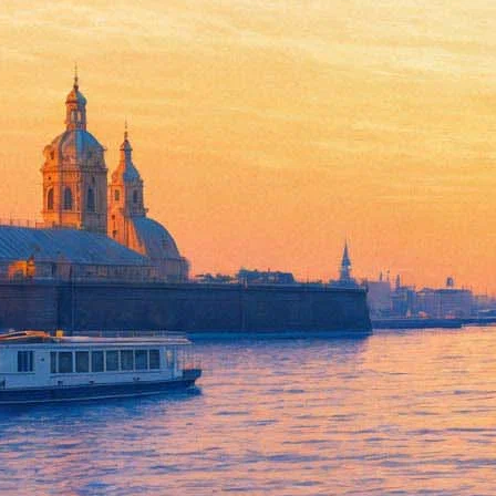
«Глокая куздра» и другие: пе
13 сентября 2016, вторник
,
18.30
-
18 октября 2016, вторник
Версия для печати