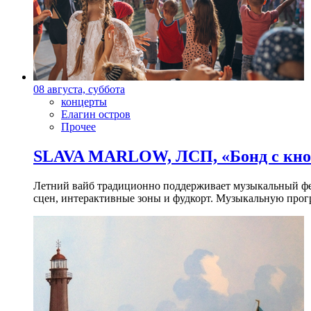
08 августа, суббота
концерты
Елагин остров
Прочее
SLAVA MARLOW, ЛСП, «Бонд с кноп
Летний вайб традиционно поддерживает музыкальный фест
сцен, интерактивные зоны и фудкорт. Музыкальную прогр