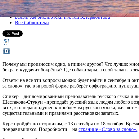
Все лекции
Белый зал библиотеки им. М.Ю.Лермонтова
Все библиотеки
Почему мы произносим одно, а пишем другое? Что лучше: мног
бокра и курдячит бокрёнка? Где собака зарыла свой талант в з
Ответы на все эти вопросы можно будет найти в сентябре и о
за слово», где в игровой форме разберёт орфографию, пунктуа
Спикер – дипломированный преподаватель русского языка и л
Шестакова-Стукун «преподаёт русский язык людям любого воз
всех, кто неравнодушен к проблемам русского языка, желают «
существительными и правилами расстановки запятых.
Курс пройдёт по вторникам, с 13 сентября по 18 октября. Врем
понравившихся. Подробности – на
странице «Слово за слово».