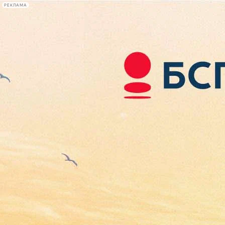
РЕКЛАМА
Афиша Plus
#телегид
Фонтанка.ру
Сегодня:
2026.08.08
07:27
Афиша Plus
кино
спектакли
выставки
концерты
лекции
книги
афиша плюс
новости
+