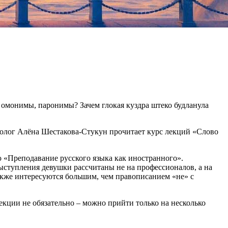
 омонимы, паронимы? Зачем глокая куздра штеко будланула
илолог Алёна Шестакова-Стукун прочитает курс лекций «Слово
 «Преподавание русского языка как иностранного».
ступления девушки рассчитаны не на профессионалов, а на
также интересуются большим, чем правописанием «не» с
лекции не обязательно – можно прийти только на несколько